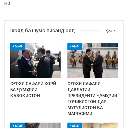
HD
шояд ба шумо писанд ояд
Ҳама
ХАБАР
ХАБАР
ОҒОЗИ САФАРИ КОРӢ
ОҒОЗИ САФАРИ
БА ҶУМҲУРИИ
ДАВЛАТИИ
ҚАЗОҚИСТОН
ПРЕЗИДЕНТИ ҶУМҲУРИИ
ТОҶИКИСТОН ДАР
МУҒУЛИСТОН ВА
МАРОСИМИ…
ХАБАР
ХАБАР