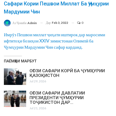
Сафари Кории Пешвои Миллат Ба Ҷумҳурии
Мардумии Чин
Дар
Feb 3, 2022
0
Аз Ҷониби
Admin
Имрӯз Пешвои миллат ҷиҳати иштирок дар маросими
ифтитоҳи бозиҳои XXIV зимистонаи Олимпӣ ба
Ҷумҳурии Мардумии Чин сафар карданд.
ПАЁМҲОИ МАРБУТ
ОҒОЗИ САФАРИ КОРӢ БА ҶУМҲУРИИ
ҚАЗОҚИСТОН
Jul 29, 2026
ОҒОЗИ САФАРИ ДАВЛАТИИ
ПРЕЗИДЕНТИ ҶУМҲУРИИ
ТОҶИКИСТОН ДАР…
Jul 21, 2026