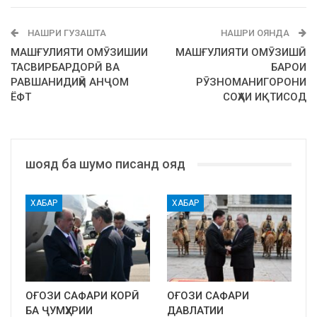
НАШРИ ГУЗАШТА
НАШРИ ОЯНДА
МАШҒУЛИЯТИ ОМӮЗИШИИ
МАШҒУЛИЯТИ ОМӮЗИШӢ
ТАСВИРБАРДОРӢ ВА
БАРОИ
РАВШАНИДИҲӢ АНҶОМ
РӮЗНОМАНИГОРОНИ
ЁФТ
СОҲАИ ИҚТИСОД
шояд ба шумо писанд ояд
ХАБАР
ХАБАР
ОҒОЗИ САФАРИ КОРӢ
ОҒОЗИ САФАРИ
БА ҶУМҲУРИИ
ДАВЛАТИИ