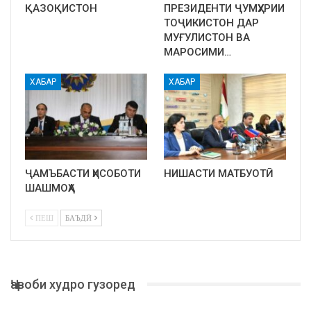
ҚАЗОҚИСТОН
ПРЕЗИДЕНТИ ҶУМҲУРИИ
ТОҶИКИСТОН ДАР
МУҒУЛИСТОН ВА
МАРОСИМИ…
ХАБАР
ХАБАР
ҶАМЪБАСТИ ҲИСОБОТИ
НИШАСТИ МАТБУОТӢ
ШАШМОҲА
ПЕШ
БАЪДӢ
Ҷавоби худро гузоред