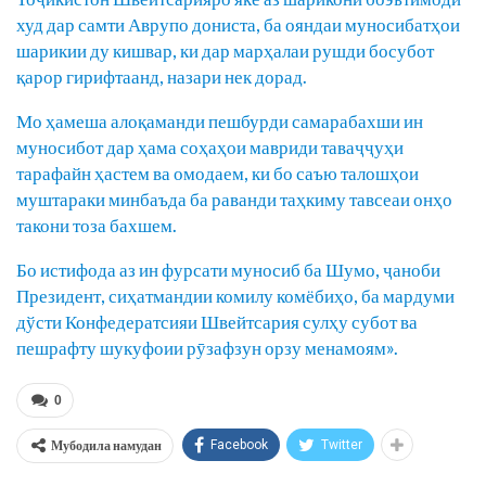
худ дар самти Аврупо дониста, ба ояндаи муносибатҳои
шарикии ду кишвар, ки дар марҳалаи рушди босубот
қарор гирифтаанд, назари нек дорад.
Мо ҳамеша алоқаманди пешбурди самарабахши ин
муносибот дар ҳама соҳаҳои мавриди таваҷҷуҳи
тарафайн ҳастем ва омодаем, ки бо саъю талошҳои
муштараки минбаъда ба раванди таҳкиму тавсеаи онҳо
такони тоза бахшем.
Бо истифода аз ин фурсати муносиб ба Шумо, ҷаноби
Президент, сиҳатмандии комилу комёбиҳо, ба мардуми
дўсти Конфедератсияи Швейтсария сулҳу субот ва
пешрафту шукуфоии рӯзафзун орзу менамоям».
0
Мубодила намудан
Facebook
Twitter