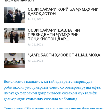
ПАЁМҲОИ МАРБУТ
ОҒОЗИ САФАРИ КОРӢ БА ҶУМҲУРИИ
ҚАЗОҚИСТОН
Jul 29, 2026
ОҒОЗИ САФАРИ ДАВЛАТИИ
ПРЕЗИДЕНТИ ҶУМҲУРИИ
ТОҶИКИСТОН ДАР…
Jul 21, 2026
ҶАМЪБАСТИ ҲИСОБОТИ ШАШМОҲА
Jul 15, 2026
Боиси қаноатмандист, ки тайи давраи сипаришуда
робитаҳои гуногунарсаи ҷонибҳо бомаром рушд ёфта,
имрӯзҳо фарогири доираи васеи соҳаҳои мухталифи
ҳамкориҳои судманду созанда мебошанд.
Тоҷикистон Швейтсарияро яке аз шарикони боэътимоди