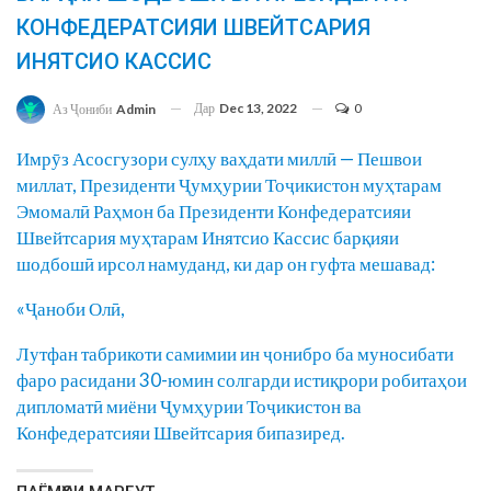
КОНФЕДЕРАТСИЯИ ШВЕЙТСАРИЯ
ИНЯТСИО КАССИС
Дар
Dec 13, 2022
0
Аз Ҷониби
Admin
Имрӯз Асосгузори сулҳу ваҳдати миллӣ — Пешвои
миллат, Президенти Ҷумҳурии Тоҷикистон муҳтарам
Эмомалӣ Раҳмон ба Президенти Конфедератсияи
Швейтсария муҳтарам Инятсио Кассис барқияи
шодбошӣ ирсол намуданд, ки дар он гуфта мешавад:
«Ҷаноби Олӣ,
Лутфан табрикоти самимии ин ҷонибро ба муносибати
фаро расидани 30-юмин солгарди истиқрори робитаҳои
дипломатӣ миёни Ҷумҳурии Тоҷикистон ва
Конфедератсияи Швейтсария бипазиред.