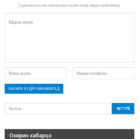
Суроғаи почтаи электронии шумо нашр карда намешавад.
Охирин хабарҳо