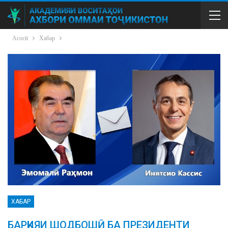
Асосӣ
Хабар
ХАБАР
БАРҚИЯИ ШОДБОШӢ БА ПРЕЗИДЕНТИ