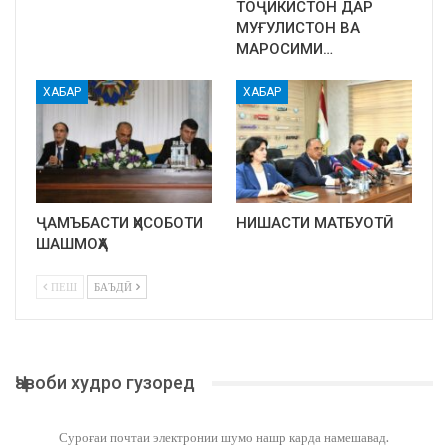
ТОҶИКИСТОН ДАР
МУҒУЛИСТОН ВА
МАРОСИМИ…
ХАБАР
ХАБАР
ҶАМЪБАСТИ ҲИСОБОТИ
НИШАСТИ МАТБУОТӢ
ШАШМОҲА
ПЕШ
БАЪДӢ
Ҷавоби худро гузоред
Суроғаи почтаи электронии шумо нашр карда намешавад.