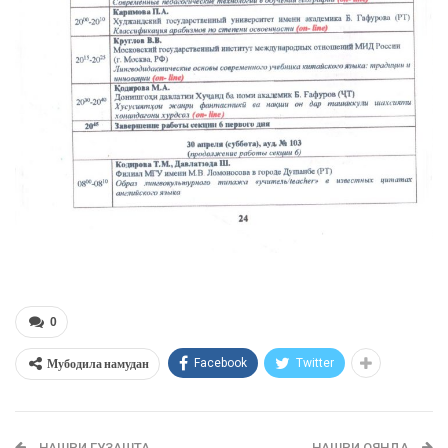
0
Мубодила намудан
Facebook
Twitter
НАШРИ ГУЗАШТА
НАШРИ ОЯНДА