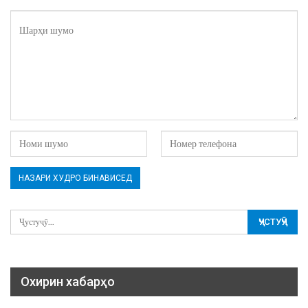
Охирин хабарҳо