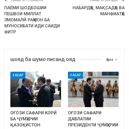
ПАЁМИ ШОДБОШИИ
НАБАРДҲО, МАҚСАДҲО ВА
ПЕШВОИ МИЛЛАТ
МАНФИАТҲО
ЭМОМАЛӢ РАҲМОН БА
МУНОСИБАТИ ИДИ САИДИ
ФИТР
шояд ба шумо писанд ояд
Ҳама
ХАБАР
ХАБАР
ОҒОЗИ САФАРИ КОРӢ
ОҒОЗИ САФАРИ
БА ҶУМҲУРИИ
ДАВЛАТИИ
ҚАЗОҚИСТОН
ПРЕЗИДЕНТИ ҶУМҲУРИИ