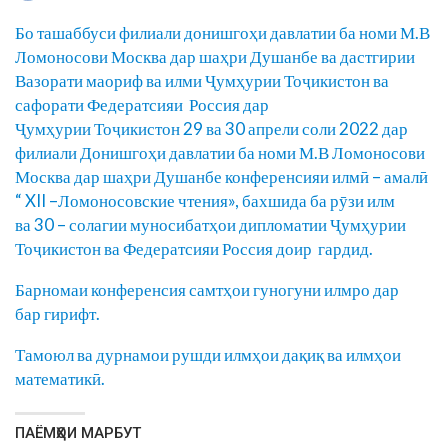
Бо ташаббуси филиали донишгоҳи давлатии ба номи М.В
Ломоносови Москва дар шаҳри Душанбе ва дастгирии
Вазорати маориф ва илми Ҷумҳурии Тоҷикистон ва
сафорати Федератсияи Россия дар
Ҷумҳурии Тоҷикистон 29 ва 30 апрели соли 2022 дар
филиали Донишгоҳи давлатии ба номи М.В Ломоносови
Москва дар шаҳри Душанбе конференсияи илмӣ – амалӣ
“ XII –Ломоносовские чтения», бахшида ба рӯзи илм
ва 30 – солагии муносибатҳои дипломатии Ҷумҳурии
Тоҷикистон ва Федератсияи Россия доир гардид.
Барномаи конференсия самтҳои гуногуни илмро дар
бар гирифт.
Тамоюл ва дурнамои рушди илмҳои дақиқ ва илмҳои
математикӣ.
ПАЁМҲОИ МАРБУТ