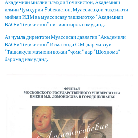
Академияи миллии илмҳои Тоҷикистон, Академияи
илмии Ҷумҳурии Ӯзбекистон, Муассисаҳои таҳсилоти
миёнаи ИДМ ва муассисаву ташкилотҳо “Академияи
ВАО-и Тоҷикистон“ низ ииштирок намуданд.
Аз ҷумла директори Муассисаи давлатии “Академияи
ВАО-и Тоҷикистон” Исматзода С.М. дар мавзуи
“Ташаккули маъноии вожаи “ҷома” дар “Шоҳнома”
баромад намуданд.