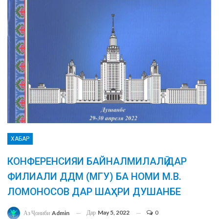
ХАБАР
КОНФЕРЕНСИЯИ БАЙНАЛМИЛАЛӢ ДАР
ФИЛИАЛИ ДДМ (МГУ) БА НОМИ М.В.
ЛОМОНОСОВ ДАР ШАҲРИ ДУШАНБЕ
Дар
May 5, 2022
0
Аз Ҷониби
Admin