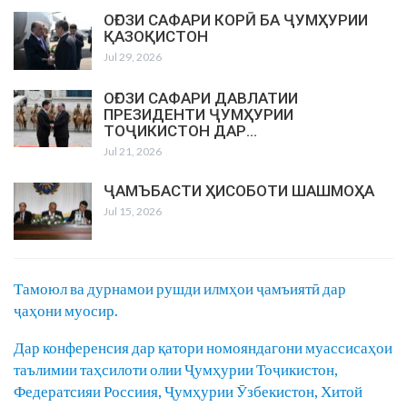
ОҒОЗИ САФАРИ КОРӢ БА ҶУМҲУРИИ
ҚАЗОҚИСТОН
Jul 29, 2026
ОҒОЗИ САФАРИ ДАВЛАТИИ
ПРЕЗИДЕНТИ ҶУМҲУРИИ
ТОҶИКИСТОН ДАР…
Jul 21, 2026
ҶАМЪБАСТИ ҲИСОБОТИ ШАШМОҲА
Jul 15, 2026
Тамоюл ва дурнамои рушди илмҳои ҷамъиятӣ дар
ҷаҳони муосир.
Дар конференсия дар қатори номояндагони муассисаҳои
таълимии таҳсилоти олии Ҷумҳурии Тоҷикистон,
Федератсияи Россиия, Ҷумҳурии Ӯзбекистон, Хитой