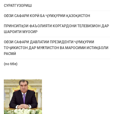
СУРАТГУЗОРИШ
ОҒОЗИ САФАРИ КОРӢ БА ҶУМҲУРИИ ҚАЗОҚИСТОН
ПРИНСИПҲОИ ФАЪОЛИЯТИ КОРГАРДОНИ ТЕЛЕВИЗИОН ДАР
ШАРОИТИ МУОСИР
ОҒОЗИ САФАРИ ДАВЛАТИИ ПРЕЗИДЕНТИ ҶУМҲУРИИ
ТОҶИКИСТОН ДАР МУҒУЛИСТОН ВА МАРОСИМИ ИСТИҚБОЛИ
РАСМӢ
(no title)