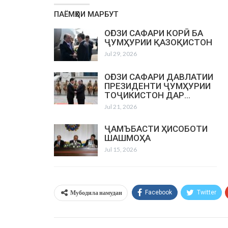
ПАЁМҲОИ МАРБУТ
ОҒОЗИ САФАРИ КОРӢ БА
ҶУМҲУРИИ ҚАЗОҚИСТОН
Jul 29, 2026
ОҒОЗИ САФАРИ ДАВЛАТИИ
ПРЕЗИДЕНТИ ҶУМҲУРИИ
ТОҶИКИСТОН ДАР…
Jul 21, 2026
ҶАМЪБАСТИ ҲИСОБОТИ
ШАШМОҲА
Jul 15, 2026
Мубодила намудан
Facebook
Twitter