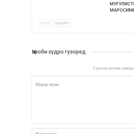
МУҒУЛИСТ
МАРОСИМ
ПЕШ
БАЪДӢ
Ҷавоби худро гузоред
Суроғаи почтаи электр