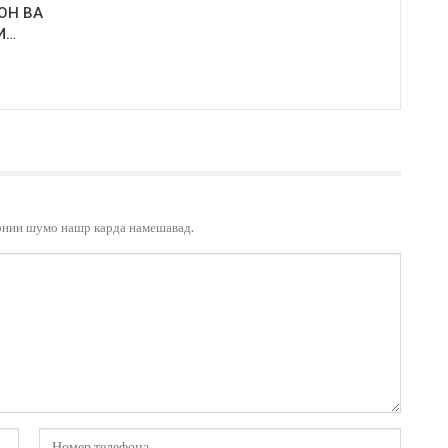
ОН ВА
И…
онии шумо нашр карда намешавад.