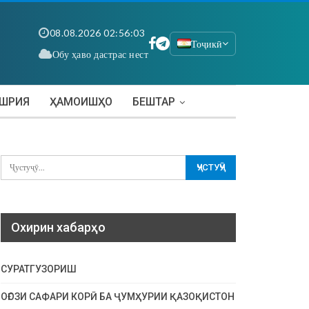
08.08.2026 02:56:03
Тоҷикӣ
Обу ҳаво дастрас нест
АШРИЯ
ҲАМОИШҲО
БЕШТАР
Охирин хабарҳо
СУРАТГУЗОРИШ
ОҒОЗИ САФАРИ КОРӢ БА ҶУМҲУРИИ ҚАЗОҚИСТОН