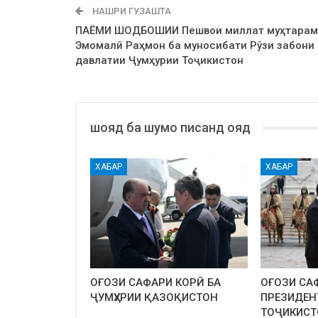
НАШРИ ГУЗАШТА
ПАЁМИ ШОДБОШИИ Пешвои миллат муҳтарам
Эмомалӣ Раҳмон ба муносибати Рӯзи забони
давлатии Ҷумҳурии Тоҷикистон
шояд ба шумо писанд ояд
ХАБАР
ХАБАР
ОҒОЗИ САФАРИ КОРӢ БА
ОҒОЗИ СА
ҶУМҲУРИИ ҚАЗОҚИСТОН
ПРЕЗИДЕН
ТОҶИКИСТ