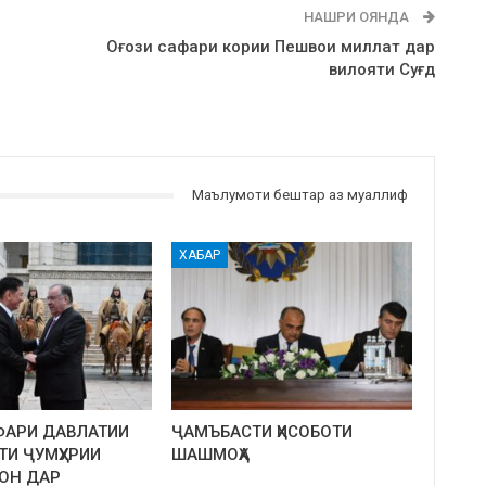
НАШРИ ОЯНДА
Оғози сафари кории Пешвои миллат дар
вилояти Суғд
Маълумоти бештар аз муаллиф
ХАБАР
ФАРИ ДАВЛАТИИ
ҶАМЪБАСТИ ҲИСОБОТИ
ТИ ҶУМҲУРИИ
ШАШМОҲА
ОН ДАР