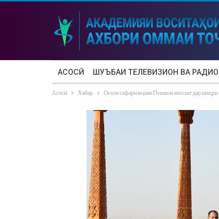
АСОСӢ
ШУЪБАИ ТЕЛЕВИЗИОН ВА РАДИО
Асосӣ
Хабар
Оғози сафари кории Пешвои миллат дар шаҳри