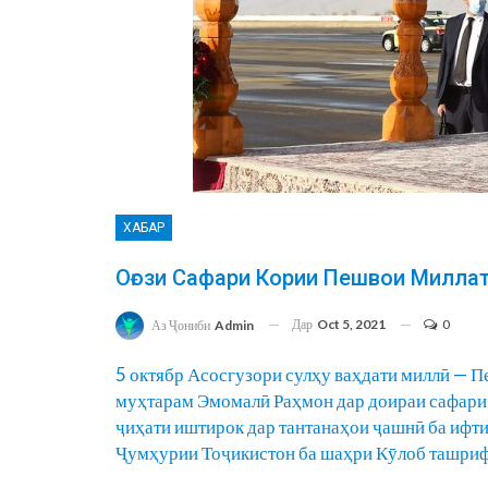
ХАБАР
Оғози Сафари Кории Пешвои Милла
Дар
Oct 5, 2021
0
Аз Ҷониби
Admin
5 октябр Асосгузори сулҳу ваҳдати миллӣ — 
муҳтарам Эмомалӣ Раҳмон дар доираи сафари 
ҷиҳати иштирок дар тантанаҳои ҷашнӣ ба ифт
Ҷумҳурии Тоҷикистон ба шаҳри Кӯлоб ташриф