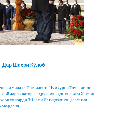
т Дар Шаҳри Кӯлоб
Пешвои миллат, Президенти Ҷумҳурии Тоҷикистон
корӣ дар як қатор шаҳру ноҳияҳои вилояти Хатлон
ихори солгарди 30-юми Истиқлолияти давлатии
 оварданд.