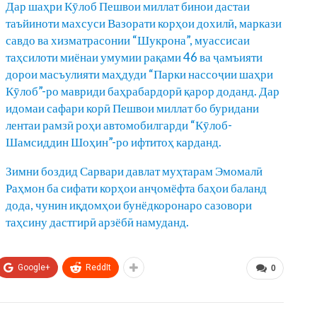
Дар шаҳри Кӯлоб Пешвои миллат бинои дастаи
таъйиноти махсуси Вазорати корҳои дохилӣ, маркази
савдо ва хизматрасонии “Шукрона”, муассисаи
таҳсилоти миёнаи умумии рақами 46 ва ҷамъияти
дорои масъулияти маҳдуди “Парки нассоҷии шаҳри
Кӯлоб”-ро мавриди баҳрабардорӣ қарор доданд. Дар
идомаи сафари корӣ Пешвои миллат бо буридани
лентаи рамзӣ роҳи автомобилгарди “Кӯлоб-
Шамсиддин Шоҳин”-ро ифтитоҳ карданд.
Зимни боздид Сарвари давлат муҳтарам Эмомалӣ
Раҳмон ба сифати корҳои анҷомёфта баҳои баланд
дода, чунин иқдомҳои бунёдкоронаро сазовори
таҳсину дастгирӣ арзёбӣ намуданд.
Google+
ReddIt
0