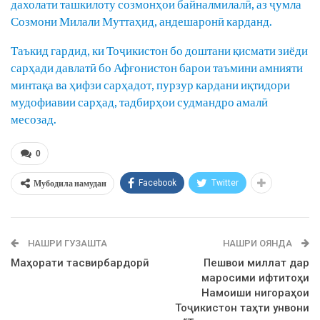
дахолати ташкилоту созмонҳои байналмилалӣ, аз ҷумла
Созмони Милали Муттаҳид, андешаронӣ карданд.
Таъкид гардид, ки Тоҷикистон бо доштани қисмати зиёди
сарҳади давлатӣ бо Афғонистон барои таъмини амнияти
минтақа ва ҳифзи сарҳадот, пурзур кардани иқтидори
мудофиавии сарҳад, тадбирҳои судмандро амалӣ
месозад.
0
Мубодила намудан
Facebook
Twitter
НАШРИ ГУЗАШТА
НАШРИ ОЯНДА
Маҳорати тасвирбардорӣ
Пешвои миллат дар
маросими ифтитоҳи
Намоиши нигораҳои
Тоҷикистон таҳти унвони