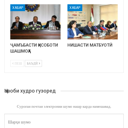
ХАБАР
ХАБАР
ҶАМЪБАСТИ ҲИСОБОТИ
НИШАСТИ МАТБУОТӢ
ШАШМОҲА
ПЕШ
БАЪДӢ
Ҷавоби худро гузоред
Суроғаи почтаи электронии шумо нашр карда намешавад.