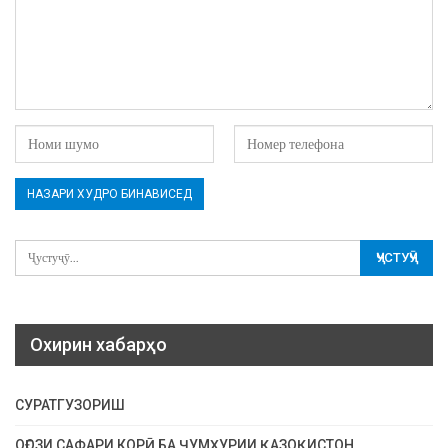
Охирин хабарҳо
СУРАТГУЗОРИШ
ОҒОЗИ САФАРИ КОРӢ БА ҶУМҲУРИИ ҚАЗОҚИСТОН