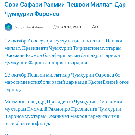
Оғози Сафари Расмии Пешвои Миллат Дар
Ҷумҳурии Фаронса
Дар
Oct 14, 2021
0
Аз Ҷониби
Admin
12 октябр Асосгузори сулҳу ваҳдати миллӣ — Пешвои
миллат, Президенти Ҷумҳурии Тоҷикистон муҳтарам
Эмомалӣ Раҳмон бо сафари расмӣ ба шаҳри Парижи
Ҷумҳурии Фаронса ташриф оварданд.
13 октябр Пешвои миллат дар Ҷумҳурии Фаронса бо
маросими истиқболи расмӣ дар назди Қасри Елисей оғоз
гардид.
Меҳмони олиқадр, Президенти Ҷумҳурии Тоҷикистон
муҳтарам Эмомалӣ Раҳмонро Президенти Ҷумҳурии
Фаронса муҳтарам Эманнуэл Макрон гарму самимӣ
истиқбол гирифтанд.