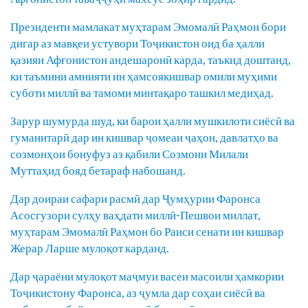
Президенти мамлакат муҳтарам Эмомалӣ Раҳмон бори
дигар аз мавқеи устувори Тоҷикистон оид ба ҳалли
қазияи Афғонистон андешаронӣ карда, таъкид доштанд,
ки таъмини амнияти ин ҳамсоякишвар омили муҳими
суботи миллӣ ва тамоми минтақаро ташкил медиҳад.
Зарур шумурда шуд, ки барои ҳалли мушкилоти сиёсӣ ва
гуманитарӣ дар ин кишвар ҷомеаи ҷаҳон, давлатҳо ва
созмонҳои бонуфуз аз қабили Созмони Милали
Муттаҳид бояд бетараф набошанд.
Дар доираи сафари расмӣ дар Ҷумҳурии Фаронса
Асосгузори сулҳу ваҳдати миллӣ-Пешвои миллат,
муҳтарам Эмомалӣ Раҳмон бо Раиси сенати ин кишвар
Жерар Ларше мулоқот карданд.
Дар ҷараёни мулоқот маҷмуи васеи масоили ҳамкории
Тоҷикистону Фаронса, аз ҷумла дар соҳаи сиёсӣ ва