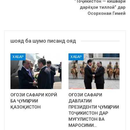
“Тоҷикистон — кишвари
дарёҳои тиллоӣ” дар
Осорхонаи Гимей
шояд ба шумо писанд ояд
ХАБАР
ХАБАР
ОҒОЗИ САФАРИ КОРӢ
ОҒОЗИ САФАРИ
БА ҶУМҲУРИИ
ДАВЛАТИИ
ҚАЗОҚИСТОН
ПРЕЗИДЕНТИ ҶУМҲУРИИ
ТОҶИКИСТОН ДАР
МУҒУЛИСТОН ВА
МАРОСИМИ…