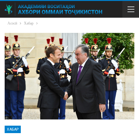
Асосӣ
Хабар
ХАБАР