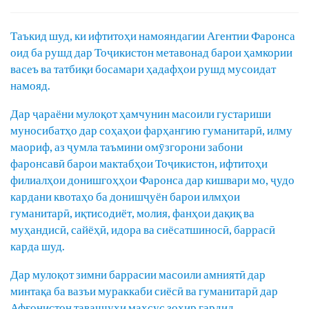
Таъкид шуд, ки ифтитоҳи намояндагии Агентии Фаронса
оид ба рушд дар Тоҷикистон метавонад барои ҳамкории
васеъ ва татбиқи босамари ҳадафҳои рушд мусоидат
намояд.
Дар ҷараёни мулоқот ҳамчунин масоили густариши
муносибатҳо дар соҳаҳои фарҳангию гуманитарӣ, илму
маориф, аз ҷумла таъмини омӯзгорони забони
фаронсавӣ барои мактабҳои Тоҷикистон, ифтитоҳи
филиалҳои донишгоҳҳои Фаронса дар кишвари мо, ҷудо
кардани квотаҳо ба донишҷуён барои илмҳои
гуманитарӣ, иқтисодиёт, молия, фанҳои дақиқ ва
муҳандисӣ, сайёҳӣ, идора ва сиёсатшиносӣ, баррасӣ
карда шуд.
Дар мулоқот зимни баррасии масоили амниятӣ дар
минтақа ба вазъи мураккаби сиёсӣ ва гуманитарӣ дар
Афғонистон таваҷҷуҳи махсус зоҳир гардид.