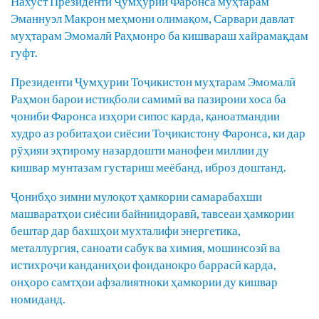
Нахуст Президенти Ҷумҳурии Фаронса муҳтарам
Эманнуэл Макрон меҳмони олимақом, Сарвари давлат
муҳтарам Эмомалӣ Раҳмонро ба кишвараш хайрамақдам
гуфт.
Президенти Ҷумҳурии Тоҷикистон муҳтарам Эмомалӣ
Раҳмон барои истиқболи самимӣ ва пазироии хоса ба
ҷониби Фаронса изҳори сипос карда, қаноатмандии
худро аз робитаҳои сиёсии Тоҷикистону Фаронса, ки дар
рӯҳияи эҳтирому назардошти манофеи миллии ду
кишвар мунтазам густариш меёбанд, иброз доштанд.
Ҷонибҳо зимни мулоқот ҳамкории самарабахши
машваратҳои сиёсии байниидоравӣ, тавсеаи ҳамкории
бештар дар бахшҳои мухталифи энергетика,
металлургия, саноати сабук ва химия, мошинсозӣ ва
истихроҷи канданиҳои фоиданокро баррасӣ карда,
онҳоро самтҳои афзалиятноки ҳамкории ду кишвар
номиданд.