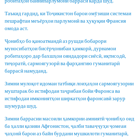
робитаҳои байнипарлумонӣ баррасӣ карда шуд.
Таъкид гардид, ки Тоҷикистон барои омӯзиши системаи
пешрафтаи меъёрҳои парлумонӣ ва ҳуқуқии Франсия
омода аст.
Ҷонибҳо бо қаноатмандӣ аз рушди бобарори
муносибатҳои бисёрҷонибаи ҳамкорӣ, дурнамои
робитаҳоро дар бахшҳои ояндадори сиёсӣ, иқтисодӣ,
тиҷоратӣ, сармоягузорӣ ва фарҳангию гуманитарӣ
баррасӣ намуданд.
Зимни мулоқот идомаи татбиқи лоиҳаҳои сармоягузории
муштарак бо истифодаи таҷрибаи бойи Фаронса ва
истифодаи имкониятҳои ширкатҳои фаронсавӣ зарур
шумурда шуд.
Зимни баррасии масоили ҳамкории амниятӣ ҷонибҳо оид
ба ҳалли қазияи Афғонистон, ҷалби таваҷҷуҳи ҷомеаи
ҷаҳонӣ барои аз байн бурдани мушкилоти гуманитарӣ,