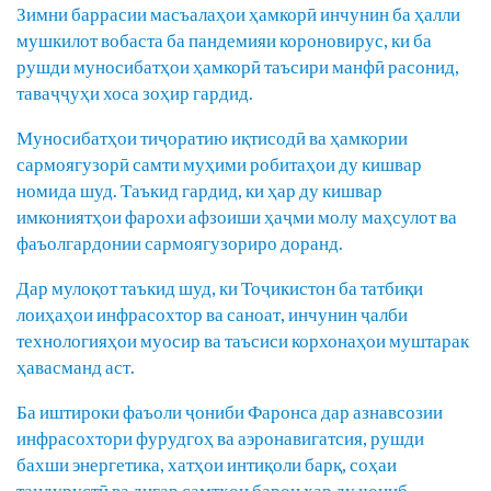
Зимни баррасии масъалаҳои ҳамкорӣ инчунин ба ҳалли
мушкилот вобаста ба пандемияи короновирус, ки ба
рушди муносибатҳои ҳамкорӣ таъсири манфӣ расонид,
таваҷҷуҳи хоса зоҳир гардид.
Муносибатҳои тиҷоратию иқтисодӣ ва ҳамкории
сармоягузорӣ самти муҳими робитаҳои ду кишвар
номида шуд. Таъкид гардид, ки ҳар ду кишвар
имкониятҳои фарохи афзоиши ҳаҷми молу маҳсулот ва
фаъолгардонии сармоягузориро доранд.
Дар мулоқот таъкид шуд, ки Тоҷикистон ба татбиқи
лоиҳаҳои инфрасохтор ва саноат, инчунин ҷалби
технологияҳои муосир ва таъсиси корхонаҳои муштарак
ҳавасманд аст.
Ба иштироки фаъоли ҷониби Фаронса дар азнавсозии
инфрасохтори фурудгоҳ ва аэронавигатсия, рушди
бахши энергетика, хатҳои интиқоли барқ, соҳаи
тандурустӣ ва дигар самтҳои барои ҳар ду ҷониб