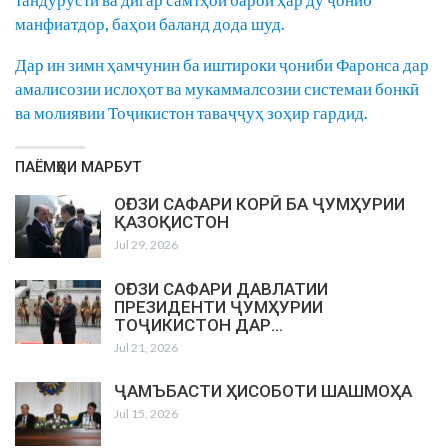
манфиатдор, баҳои баланд дода шуд.
Дар ин зимн ҳамчунин ба иштироки ҷониби Фаронса дар
амалисозии ислоҳот ва мукаммалсозии системаи бонкӣ
ва молиявии Тоҷикистон таваҷҷуҳ зоҳир гардид.
ПАЁМҲОИ МАРБУТ
ОҒОЗИ САФАРИ КОРӢ БА ҶУМҲУРИИ
ҚАЗОҚИСТОН
Jul 29, 2026
ОҒОЗИ САФАРИ ДАВЛАТИИ
ПРЕЗИДЕНТИ ҶУМҲУРИИ
ТОҶИКИСТОН ДАР…
Jul 21, 2026
ҶАМЪБАСТИ ҲИСОБОТИ ШАШМОҲА
Jul 15, 2026