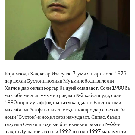
Каримзода Ҳақназар Изатулло 7-уми январи соли 1973
дар деҳаи Бӯстони ноҳияи Муъминободи вилояти
Хатлон дар оилаи коргар ба дунё омадааст. Соли 1980 ба
мактаби миёнаи умумии рақами №3 қабул шуда, соли
1990 онро муваффақона хатм кардааст. Баъди хатми
мактаби миёна фаъолияти меҳнатияшро дар совхози ба
номи “Бӯстон”-и ноҳия оғоз намудааст. Сипас, баъди
таҳсили Омӯзишгоҳи касбӣ-техникии рақами №66-и
шаҳри Душанбе, аз соли 1992 то соли 1997 маълумоти