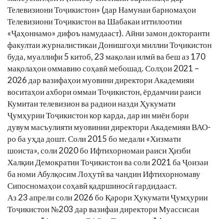
Телевизиони Тоҷикистон» (дар Намунаи барномаҳои
Телевизиони Тоҷикистон ва Шабакаи иттилоотии
«Ҷаҳоннамо» дифоъ намудааст). Айни замон докторанти
факултаи журналистикаи Донишгоҳи миллии Тоҷикистон
буда, муаллифи 5 китоб, 23 мақолаи илмӣ ва беш аз 170
мақолаҳои оммавию соҳавӣ мебошад. Солҳои 2021 –
2026 дар вазифаҳои муовини директори Академияи
воситаҳои ахбори оммаи Тоҷикистон, ёрдамчии раиси
Кумитаи телевизион ва радиои назди Ҳукумати
Ҷумҳурии Тоҷикистон кор карда, дар ин миён бори
дувум масъулияти муовинии директори Академияи ВАО-
ро ба уҳда дошт. Соли 2015 бо медали «Хизмати
шоиста», соли 2020 бо Ифтихорномаи раиси Ҳизби
Халқии Демократии Тоҷикистон ва соли 2021 ба Ҷоизаи
ба номи Абулқосим Лоҳутӣ ва чандин Ифтихорномаву
Сипосномаҳои соҳавӣ қадршиносӣ гардидааст.
Аз 23 апрели соли 2026 бо Қарори Ҳукумати Ҷумҳурии
Тоҷикистон №203 дар вазифаи директори Муассисаи