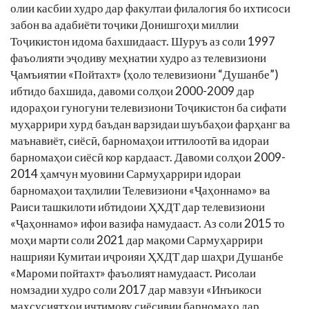
олии касбии худро дар факултаи филалогия бо ихтисоси
забон ва адабиёти тоҷики Донишгоҳи миллии
Тоҷикистон идома бахшидааст. Шуруъ аз соли 1997
фаъолияти эҷодиву меҳнатии худро аз телевизиони
Ҷамъиятии «Пойтахт» (ҳоло телевизиони “Душанбе”)
ибтидо бахшида, давоми солҳои 2000-2009 дар
идораҳои гуногуни телевизиони Тоҷикистон ба сифати
муҳаррири хурд баъдан варзидаи шуъбаҳои фарҳанг ва
маънавиёт, сиёсӣ, барномаҳои иттилоотӣ ва идораи
барномаҳои сиёсӣ кор кардааст. Давоми солҳои 2009-
2014 ҳамчун муовини Сармуҳаррири идораи
барномаҳои таҳлилии Телевизиони «Ҷаҳоннамо» ва
Раиси ташкилоти ибтидоии ҲХДТ дар телевизиони
«Ҷаҳоннамо» ифои вазифа намудааст. Аз соли 2015 то
моҳи марти соли 2021 дар мақоми Сармуҳаррири
нашрияи Кумитаи иҷроияи ҲХДТ дар шаҳри Душанбе
«Мароми пойтахт» фаъолият намудааст. Рисолаи
номзадии худро соли 2017 дар мавзуи «Инъикоси
махсусиятҳои иҷтимову сиёсивии барномаҳо дар