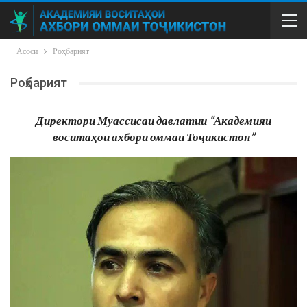
Асосӣ
Роҳбарият
Роҳбарият
Директори Муассисаи давлатии “Академияи
воситаҳои ахбори оммаи Тоҷикистон”