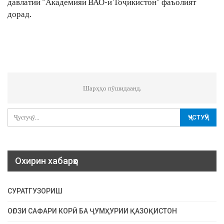
давлатии “Академияи ВАО-и Тоҷикистон” фаъолият
дорад.
Шарҳҳо пӯшидаанд.
Охирин хабарҳо
СУРАТГУЗОРИШ
ОҒОЗИ САФАРИ КОРӢ БА ҶУМҲУРИИ ҚАЗОҚИСТОН