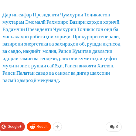
Дар ин сафар Президенти Ҷумҳурии Тоҷикистон
муҳтарам Эмомалӣ Раҳмонро Вазири корҳои хориҷӣ,
Ёрдамчии Президенти Ҷумҳурии Тоҷикистон оид ба
масъалаҳои робитаҳои хориҷӣ, Прокурори генералӣ,
вазирони энергетика ва захираҳои об, рушди иқтисод
ва савдо, нақлиёт, молия, Раиси Кумитаи давлатии
идораи замин ва геодезӣ, раисони кумитаҳои ҳифзи
муҳити зист, рушди сайёҳӣ, Раиси вилояти Хатлон,
Раиси Палатаи савдо ва саноат ва дигар шахсони
расмӣ ҳамроҳӣ мекунанд.
Google+
ReddIt
0