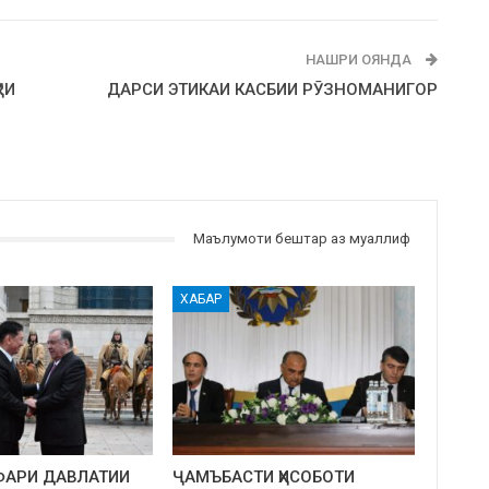
НАШРИ ОЯНДА
РИ
ДАРСИ ЭТИКАИ КАСБИИ РӮЗНОМАНИГОР
Маълумоти бештар аз муаллиф
ХАБАР
ФАРИ ДАВЛАТИИ
ҶАМЪБАСТИ ҲИСОБОТИ