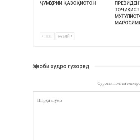
ҶУМҲУРИИ ҚАЗОҚИСТОН
ПРЕЗИДЕН
ТОҶИКИСТ
МУҒУЛИСТ
МАРОСИМ
ПЕШ
БАЪДӢ
Ҷавоби худро гузоред
Суроғаи почтаи электр