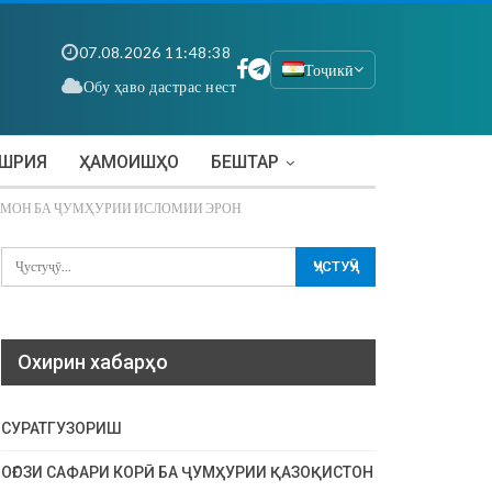
07.08.2026 11:48:39
Тоҷикӣ
Обу ҳаво дастрас нест
АШРИЯ
ҲАМОИШҲО
БЕШТАР
ҲМОН БА ҶУМҲУРИИ ИСЛОМИИ ЭРОН
Охирин хабарҳо
СУРАТГУЗОРИШ
ОҒОЗИ САФАРИ КОРӢ БА ҶУМҲУРИИ ҚАЗОҚИСТОН