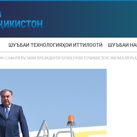
ШУЪБАИ ТЕХНОЛОГИЯҲОИ ИТТИЛООТӢ
ШУЪБАИ Н
ОН! САФАРИ РАСМИИ ПРЕЗИДЕНТИ ҶУМҲУРИИ ТОҶИКИСТОН ЭМОМАЛӢ РА