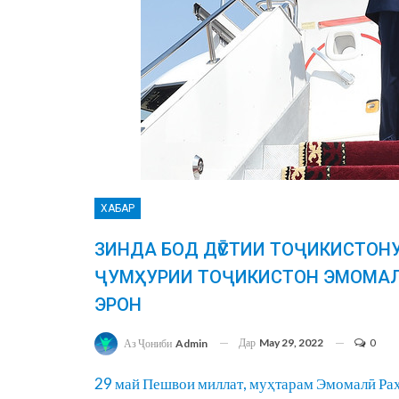
ХАБАР
ЗИНДА БОД ДӮСТИИ ТОҶИКИСТОН
ҶУМҲУРИИ ТОҶИКИСТОН ЭМОМАЛ
ЭРОН
Дар
May 29, 2022
0
Аз Ҷониби
Admin
29 май Пешвои миллат, муҳтарам Эмомалӣ Ра