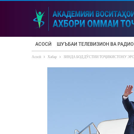
АСОСӢ
ШУЪБАИ ТЕЛЕВИЗИОН ВА РАДИО
Асосӣ
Хабар
ЗИНДА БОД ДӮСТИИ ТОҶИКИСТОНУ ЭР