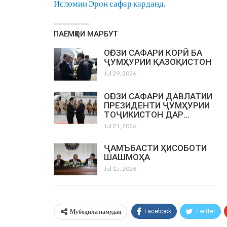
Исломии Эрон сафар карданд.
ПАЁМҲОИ МАРБУТ
ОҒОЗИ САФАРИ КОРӢ БА
ҶУМҲУРИИ ҚАЗОҚИСТОН
Jul 29, 2026
ОҒОЗИ САФАРИ ДАВЛАТИИ
ПРЕЗИДЕНТИ ҶУМҲУРИИ
ТОҶИКИСТОН ДАР…
Jul 21, 2026
ҶАМЪБАСТИ ҲИСОБОТИ
ШАШМОҲА
Jul 15, 2026
Мубодила намудан
Facebook
Twitter