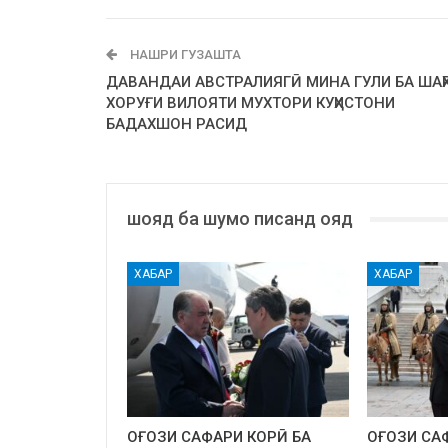
НАШРИ ГУЗАШТА
ДАВАНДАИ АВСТРАЛИЯГӢ МИНА ГУЛИ БА ШАҲ
ХОРУҒИ ВИЛОЯТИ МУХТОРИ КУҲИСТОНИ
БАДАХШОН РАСИД
шояд ба шумо писанд ояд
ХАБАР
ХАБАР
ОҒОЗИ САФАРИ КОРӢ БА
ОҒОЗИ СА