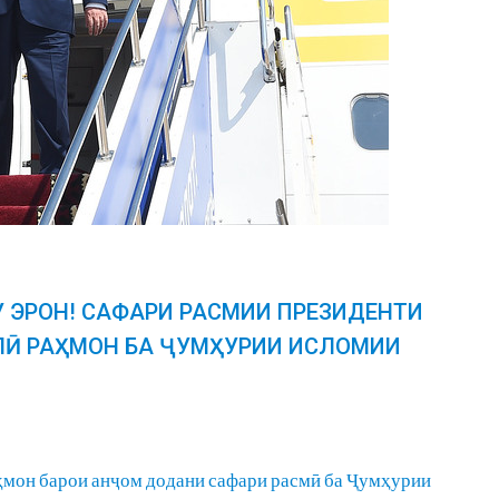
У ЭРОН! САФАРИ РАСМИИ ПРЕЗИДЕНТИ
Ӣ РАҲМОН БА ҶУМҲУРИИ ИСЛОМИИ
ҳмон барои анҷом додани сафари расмӣ ба Ҷумҳурии