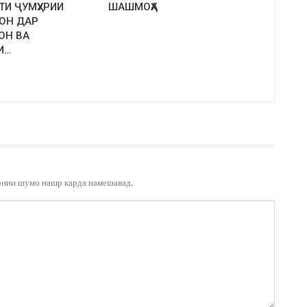
ТИ ҶУМҲУРИИ
ШАШМОҲА
ОН ДАР
ОН ВА
И…
онии шумо нашр карда намешавад.