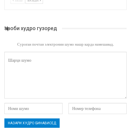
ПЕШ
БАЪДӢ
Ҷавоби худро гузоред
Суроғаи почтаи электронии шумо нашр карда намешавад.