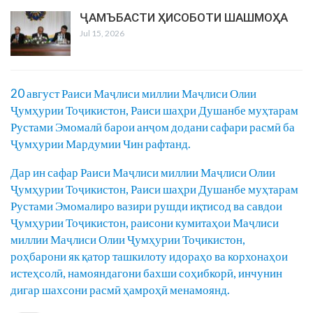
ҶАМЪБАСТИ ҲИСОБОТИ ШАШМОҲА
Jul 15, 2026
20 август Раиси Маҷлиси миллии Маҷлиси Олии
Ҷумҳурии Тоҷикистон, Раиси шаҳри Душанбе муҳтарам
Рустами Эмомалӣ барои анҷом додани сафари расмӣ ба
Ҷумҳурии Мардумии Чин рафтанд.
Дар ин сафар Раиси Маҷлиси миллии Маҷлиси Олии
Ҷумҳурии Тоҷикистон, Раиси шаҳри Душанбе муҳтарам
Рустами Эмомалиро вазири рушди иқтисод ва савдои
Ҷумҳурии Тоҷикистон, раисони кумитаҳои Маҷлиси
миллии Маҷлиси Олии Ҷумҳурии Тоҷикистон,
роҳбарони як қатор ташкилоту идораҳо ва корхонаҳои
истеҳсолӣ, намояндагони бахши соҳибкорӣ, инчунин
дигар шахсони расмӣ ҳамроҳӣ менамоянд.