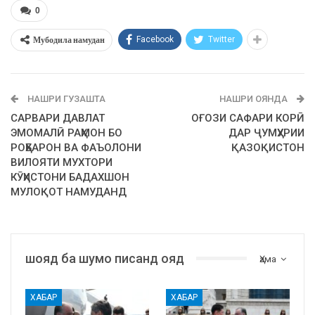
0
Мубодила намудан
Facebook
Twitter
НАШРИ ГУЗАШТА
НАШРИ ОЯНДА
САРВАРИ ДАВЛАТ
ОҒОЗИ САФАРИ КОРӢ
ЭМОМАЛӢ РАҲМОН БО
ДАР ҶУМҲУРИИ
РОҲБАРОН ВА ФАЪОЛОНИ
ҚАЗОҚИСТОН
ВИЛОЯТИ МУХТОРИ
КӮҲИСТОНИ БАДАХШОН
МУЛОҚОТ НАМУДАНД
шояд ба шумо писанд ояд
Ҳама
ХАБАР
ХАБАР