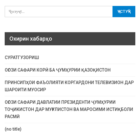
Охирин хабарҳо
СУРАТГУЗОРИШ
ОҒОЗИ САФАРИ КОРӢ БА ҶУМҲУРИИ ҚАЗОҚИСТОН
ПРИНСИПҲОИ ФАЪОЛИЯТИ КОРГАРДОНИ ТЕЛЕВИЗИОН ДАР
ШАРОИТИ МУОСИР
ОҒОЗИ САФАРИ ДАВЛАТИИ ПРЕЗИДЕНТИ ҶУМҲУРИИ
ТОҶИКИСТОН ДАР МУҒУЛИСТОН ВА МАРОСИМИ ИСТИҚБОЛИ
РАСМӢ
(no title)