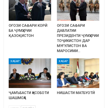
ОҒОЗИ САФАРИ КОРӢ
ОҒОЗИ САФАРИ
БА ҶУМҲУРИИ
ДАВЛАТИИ
ҚАЗОҚИСТОН
ПРЕЗИДЕНТИ ҶУМҲУРИИ
ТОҶИКИСТОН ДАР
МУҒУЛИСТОН ВА
МАРОСИМИ…
ХАБАР
ХАБАР
ҶАМЪБАСТИ ҲИСОБОТИ
НИШАСТИ МАТБУОТӢ
ШАШМОҲА