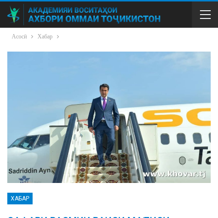
Асосӣ
Хабар
ХАБАР