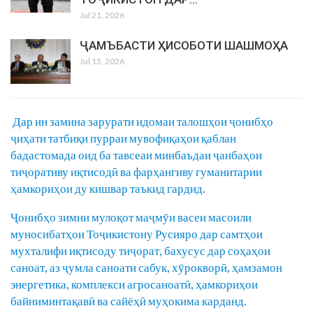
Jul 21, 2026
ҶАМЪБАСТИ ҲИСОБОТИ ШАШМОҲА
Jul 15, 2026
Дар ин замина зарурати идомаи талошҳои ҷонибҳо
ҷиҳати татбиқи пурраи мувофиқаҳои қаблан
бадастомада оид ба тавсеаи минбаъдаи ҷанбаҳои
тиҷоративу иқтисодӣ ва фарҳангиву гуманитарии
ҳамкориҳои ду кишвар таъкид гардид.
Ҷонибҳо зимни мулоқот маҷмӯи васеи масоили
муносибатҳои Тоҷикистону Русияро дар самтҳои
мухталифи иқтисоду тиҷорат, бахусус дар соҳаҳои
саноат, аз ҷумла саноати сабук, хӯрокворӣ, ҳамзамон
энергетика, комплекси агросаноатӣ, ҳамкориҳои
байниминтақавӣ ва сайёҳӣ муҳокима карданд.