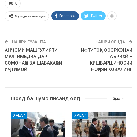
0
Мубодила намудан
Facebook
Twitter
НАШРИ ГУЗАШТА
НАШРИ ОЯНДА
АНҶОМИ МАШҒУЛИЯТИ
ИФТИТОҲИ ОСОРХОНАИ
МУЛТИМЕДИА ДАР
ТАЪРИХӢ –
СОМОНАҲО ВА ШАБАКАҲОИ
КИШВАРШИНОСИИ
ИҶТИМОӢ
НОҲИЯИ ХОВАЛИНГ
шояд ба шумо писанд ояд
Ҳама
ХАБАР
ХАБАР