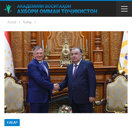
Асосӣ
Хабар
ХАБАР