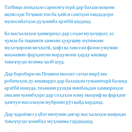
Татбиқи лоиҳаҳои сармоягузорӣ дар бахши воқеии
иқтисоди Тоҷикистон ба ҳайси самтҳои ояндадори
муносибатҳои дуҷониба арзёбӣ шуданд.
Ба масъалаҳои ҳамкориҳо дар соҳаи муҳоҷират, аз
ҷумла ба тақвияти ҳимояи ҳуқуқиву иҷтимоии
муҳоҷирони меҳнатӣ, ҳифз ва тавсеаи фазои умумии
маънавию фарҳангии мардумони ҳарду кишвар
таваҷҷуҳи лозима ҷалб шуд.
Дар баробари ин Пешвои миллат сатҳи имрӯзаи
робитаҳои ду кишварро дар бахшҳои гуманитарӣ баланд
арзёбӣ намуда, таъмини рушди минбаъдаи ҳамкориҳои
амалии ҷонибҳоро дар соҳаҳои илму маориф ва фарҳанг
ҳамчун масалаҳои мубрами рӯз қайд карданд.
Дар ҷараёни суҳбат инчунин дигар масъалаҳои мавриди
таваҷҷуҳи ҷонибҳо муҳокима гардиданд.