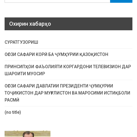
Охирин хабарҳо
СУРАТГУЗОРИШ
ОҒОЗИ САФАРИ КОРӢ БА ҶУМҲУРИИ ҚАЗОҚИСТОН
ПРИНСИПҲОИ ФАЪОЛИЯТИ КОРГАРДОНИ ТЕЛЕВИЗИОН ДАР
ШАРОИТИ МУОСИР
ОҒОЗИ САФАРИ ДАВЛАТИИ ПРЕЗИДЕНТИ ҶУМҲУРИИ
ТОҶИКИСТОН ДАР МУҒУЛИСТОН ВА МАРОСИМИ ИСТИҚБОЛИ
РАСМӢ
(no title)