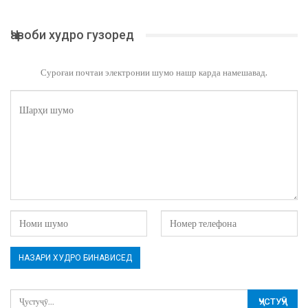
Ҷавоби худро гузоред
Суроғаи почтаи электронии шумо нашр карда намешавад.