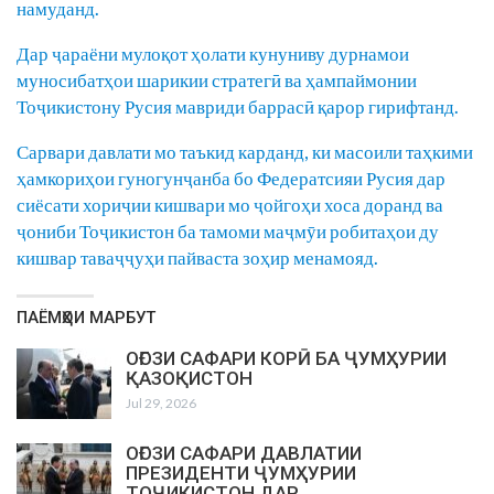
намуданд.
Дар ҷараёни мулоқот ҳолати кунуниву дурнамои
муносибатҳои шарикии стратегӣ ва ҳампаймонии
Тоҷикистону Русия мавриди баррасӣ қарор гирифтанд.
Сарвари давлати мо таъкид карданд, ки масоили таҳкими
ҳамкориҳои гуногунҷанба бо Федератсияи Русия дар
сиёсати хориҷии кишвари мо ҷойгоҳи хоса доранд ва
ҷониби Тоҷикистон ба тамоми маҷмӯи робитаҳои ду
кишвар таваҷҷуҳи пайваста зоҳир менамояд.
ПАЁМҲОИ МАРБУТ
ОҒОЗИ САФАРИ КОРӢ БА ҶУМҲУРИИ
ҚАЗОҚИСТОН
Jul 29, 2026
ОҒОЗИ САФАРИ ДАВЛАТИИ
ПРЕЗИДЕНТИ ҶУМҲУРИИ
ТОҶИКИСТОН ДАР…