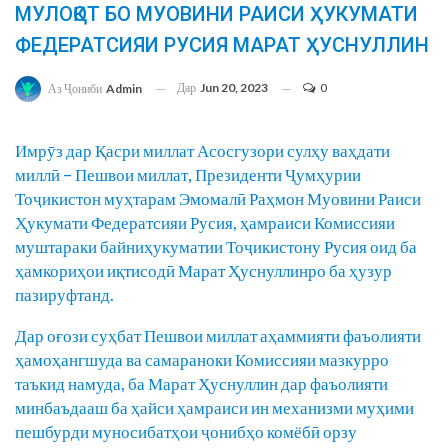
МУЛОҚОТ БО МУОВИНИ РАИСИ ҲУКУМАТИ
ФЕДЕРАТСИЯИ РУСИЯ МАРАТ ҲУСНУЛЛИН
Дар
Jun 20, 2023
0
Аз Ҷониби
Admin
Имрӯз дар Қасри миллат Асосгузори сулҳу ваҳдати
миллӣ – Пешвои миллат, Президенти Ҷумҳурии
Тоҷикистон муҳтарам Эмомалӣ Раҳмон Муовини Раиси
Ҳукумати Федератсияи Русия, ҳамраиси Комиссияи
муштараки байниҳукуматии Тоҷикистону Русия оид ба
ҳамкориҳои иқтисодӣ Марат Ҳуснуллинро ба ҳузур
пазируфтанд.
Дар оғози суҳбат Пешвои миллат аҳаммияти фаъолияти
ҳамоҳангшуда ва самараноки Комиссияи мазкурро
таъкид намуда, ба Марат Ҳуснуллин дар фаъолияти
минбаъдааш ба ҳайси ҳамраиси ин механизми муҳими
пешбурди муносибатҳои ҷонибҳо комёбӣ орзу