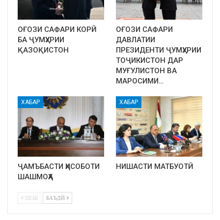
ОҒОЗИ САФАРИ КОРӢ
ОҒОЗИ САФАРИ
БА ҶУМҲУРИИ
ДАВЛАТИИ
ҚАЗОҚИСТОН
ПРЕЗИДЕНТИ ҶУМҲУРИИ
ТОҶИКИСТОН ДАР
МУҒУЛИСТОН ВА
МАРОСИМИ…
ХАБАР
ХАБАР
ҶАМЪБАСТИ ҲИСОБОТИ
НИШАСТИ МАТБУОТӢ
ШАШМОҲА
ПЕШ
БАЪДӢ