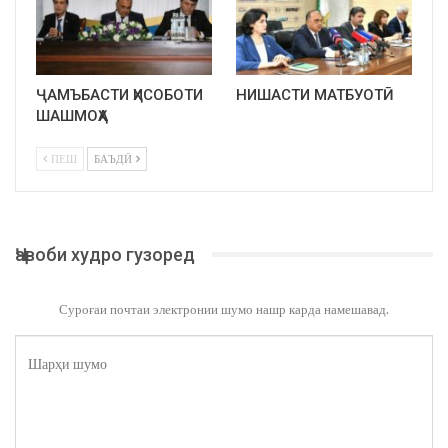
ҶАМЪБАСТИ ҲИСОБОТИ
НИШАСТИ МАТБУОТӢ
ШАШМОҲА
ПЕШ
БАЪДӢ
Ҷавоби худро гузоред
Суроғаи почтаи электронии шумо нашр карда намешавад.