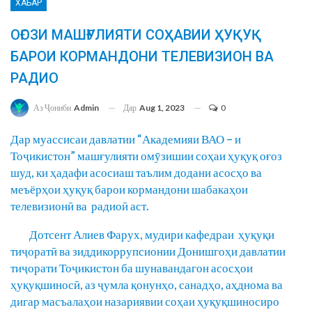
ХАБАР
ОҒОЗИ МАШҒУЛИЯТИ СОҲАВИИ ҲУҚУҚ
БАРОИ КОРМАНДОНИ ТЕЛЕВИЗИОН ВА
РАДИО
Дар
Aug 1, 2023
0
Аз Ҷониби
Admin
Дар муассисаи давлатии “Академияи ВАО – и
Тоҷикистон” машғулияти омӯзишии соҳаи ҳуқуқ оғоз
шуд, ки ҳадафи асосиаш таълим додани асосҳо ва
меъёрҳои ҳуқуқ барои кормандони шабакаҳои
телевизионӣ ва радиоӣ аст.
Дотсент Алиев Фарух, мудири кафедраи ҳуқуқи
тиҷоратӣ ва зиддикоррупсионии Донишгоҳи давлатии
тиҷорати Тоҷикистон ба шунавандагон асосҳои
ҳуқуқшиносӣ, аз ҷумла қонунҳо, санадҳо, аҳднома ва
дигар масъалаҳои назариявии соҳаи ҳуқуқшиносиро