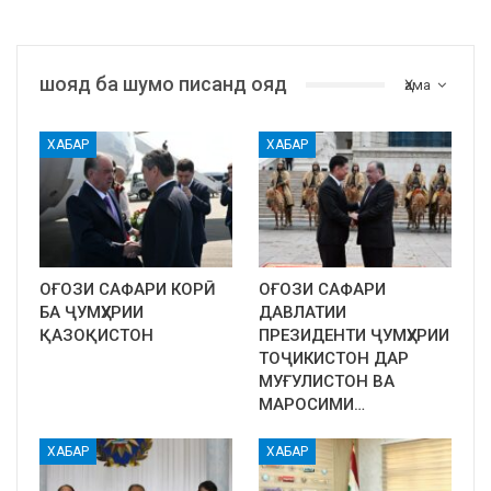
шояд ба шумо писанд ояд
Ҳама
ХАБАР
ХАБАР
ОҒОЗИ САФАРИ КОРӢ
ОҒОЗИ САФАРИ
БА ҶУМҲУРИИ
ДАВЛАТИИ
ҚАЗОҚИСТОН
ПРЕЗИДЕНТИ ҶУМҲУРИИ
ТОҶИКИСТОН ДАР
МУҒУЛИСТОН ВА
МАРОСИМИ…
ХАБАР
ХАБАР