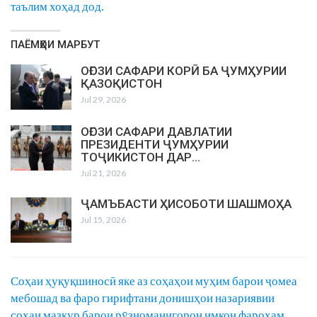
таълим хоҳад дод.
ПАЁМҲОИ МАРБУТ
ОҒОЗИ САФАРИ КОРӢ БА ҶУМҲУРИИ
ҚАЗОҚИСТОН
Jul 29, 2026
ОҒОЗИ САФАРИ ДАВЛАТИИ
ПРЕЗИДЕНТИ ҶУМҲУРИИ
ТОҶИКИСТОН ДАР…
Jul 21, 2026
ҶАМЪБАСТИ ҲИСОБОТИ ШАШМОҲА
Jul 15, 2026
Соҳаи ҳуқуқшиносӣ яке аз соҳаҳои муҳим барои ҷомеа
мебошад ва фаро гирифтани донишҳои назариявии
соҳаи мазкур барои рӯзноманигорон имкон фароҳам