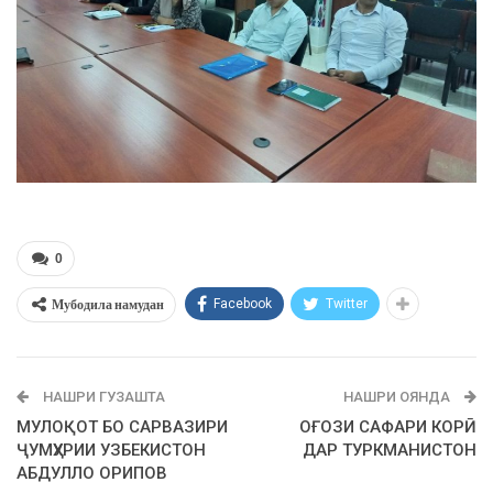
0
Мубодила намудан
Facebook
Twitter
НАШРИ ГУЗАШТА
НАШРИ ОЯНДА
МУЛОҚОТ БО САРВАЗИРИ
ОҒОЗИ САФАРИ КОРӢ
ҶУМҲУРИИ УЗБЕКИСТОН
ДАР ТУРКМАНИСТОН
АБДУЛЛО ОРИПОВ