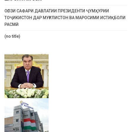
ОҒОЗИ САФАРИ ДАВЛАТИИ ПРЕЗИДЕНТИ ҶУМҲУРИИ
ТОҶИКИСТОН ДАР МУҒУЛИСТОН ВА МАРОСИМИ ИСТИҚБОЛИ
РАСМӢ
(no title)