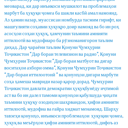
меоварад, ки дар инъикоси мушкилот ва проблемаҳои
марбут ба ҳуқуқи ҷомеа ба шакли касбӣ амал намоянд.
Аз ҳамин назар, муассисаи номбурда тасмим гирифт, ки
машғулияти соҳавии ҳуқуқро доир намояд ва бо ин роҳ
асосҳои соҳаи ҳуқуқ, ҳамчунин таъмини амнияти
иттилоотӣ ва мудофиаро ба рӯзноманигорон таълим
диҳад. Дар ҷараёни таълим Қонуни Ҷумҳурии
Тоҷикистон “Дар бораи телевизион ва радио”, Қонуни
Ҷумҳурии Тоҷикистон “Дар бораи матбуот ва дигар
воситаҳои ахбори омма”, Қонуни Ҷумҳурии Тоҷикистон
“Дар бораи иттилоотонӣ ” ва қонунҳои дигари марбути
соҳа ҳамеша мавриди назар қарор дорад. Ҷумҳурии
Тоҷикистон давлати демократии ҳуқуқбунёду иҷтимоӣ
аст ва бо ин далел тамоми қонунҳои қабулшуда ҷиҳати
таъмини ҳуқуқу озодиҳои шаҳрвандон, ҳифзи амнияти
иттилоотӣ, мудофиа ва ғайра хидмат менамояд. Шарҳу
тавзеҳи қонунҳо, инъикоси проблемаҳои ҳуқуқии ҷомеа,
ҳуқуқ ва меъёрҳои ҳифзи амнияти иттилоотӣ, дифоъ аз