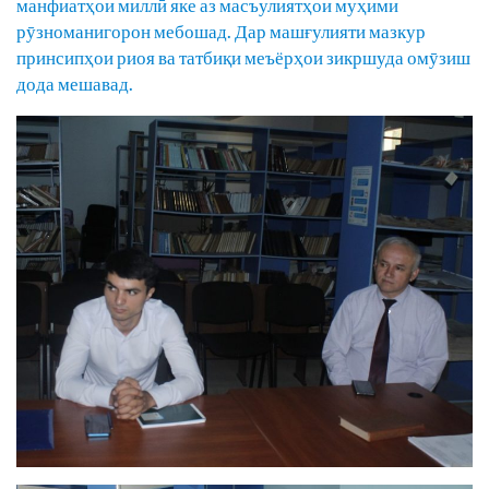
манфиатҳои миллӣ яке аз масъулиятҳои муҳими
рӯзноманигорон мебошад. Дар машғулияти мазкур
принсипҳои риоя ва татбиқи меъёрҳои зикршуда омӯзиш
дода мешавад.