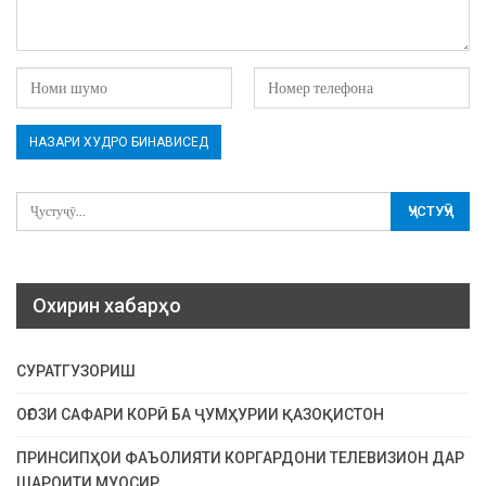
Охирин хабарҳо
СУРАТГУЗОРИШ
ОҒОЗИ САФАРИ КОРӢ БА ҶУМҲУРИИ ҚАЗОҚИСТОН
ПРИНСИПҲОИ ФАЪОЛИЯТИ КОРГАРДОНИ ТЕЛЕВИЗИОН ДАР
ШАРОИТИ МУОСИР