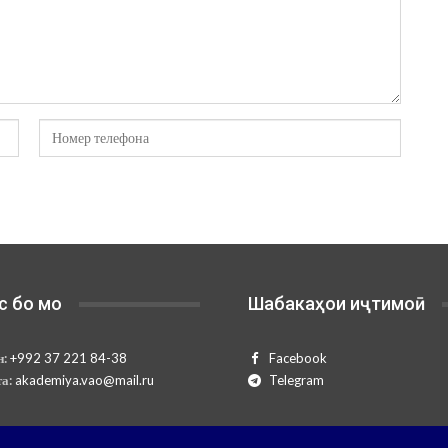
с бо мо
Шабакаҳои иҷтимоӣ
н:
+992 37 221 84-38
Facebook
та:
akademiya.vao@mail.ru
Telegram