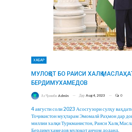
ХАБАР
МУЛОҚОТ БО РАИСИ ХАЛҚ МАСЛАҲ
БЕРДИМУХАМЕДОВ
Дар
Aug 4, 2023
0
Аз Ҷониби
Admin
4 августи соли 2023 Асосгузори сулҳу ваҳда
Тоҷикистон муҳтарам Эмомалӣ Раҳмон дар до
миллии халқи Туркманистон, Раиси Халқ Масл
Бердимухамедов мулоқот анҷом доданд.