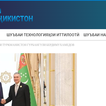
ШУЪБАИ ТЕХНОЛОГИЯҲОИ ИТТИЛООТӢ
ШУЪБАИ Н
ИИ ТУРКМАНИСТОН ГУРБАНГУЛИ БЕРДИМУХАМЕДОВ