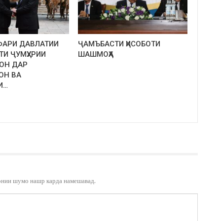
ФАРИ ДАВЛАТИИ
ҶАМЪБАСТИ ҲИСОБОТИ
ТИ ҶУМҲУРИИ
ШАШМОҲА
ОН ДАР
ОН ВА
И…
онии шумо нашр карда намешавад.