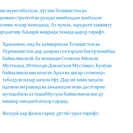
ми муносибатҳои дӯстии Тоҷикистон ва
арикии стратегӣ ва рушди минбаъдаи ҷанбаҳои
зима зоҳир намуданд. Аз ҷумла, зарурати тақвияту
арҳангиву башарӣ мавриди таъкид қарор гирифт.
Ҳамзамон, оид ба ҳамкориҳои Тоҷикистон ва
Туркманистон дар доираи сохторҳои бисёрҷонибаи
байналмилалӣ, ба монанди Созмони Милали
Муттаҳид, Иттиҳоди Давлатҳои Мустақил, Бунёди
байналмилалии наҷоти Арал ва дигар созмонҳо
табодули назар анҷом ёфт. Дар ин зимн ҷиҳати
идомаи ин раванд ва анъанаҳои неки дастгирии
мутақобила аз ташаббусҳои байналмилалии ду
кишвар омодагӣ изҳор гардид.
Вохурӣ дар фазои гарму дӯстӣ сурат гирифт.