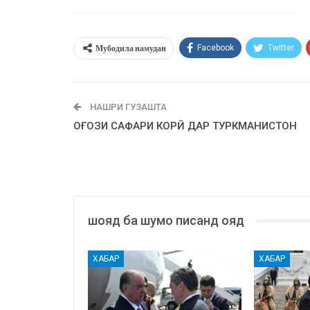
Мубодила намудан
Facebook
Twitter
НАШРИ ГУЗАШТА
ОҒОЗИ САФАРИ КОРӢ ДАР ТУРКМАНИСТОН
шояд ба шумо писанд ояд
ХАБАР
ХАБАР