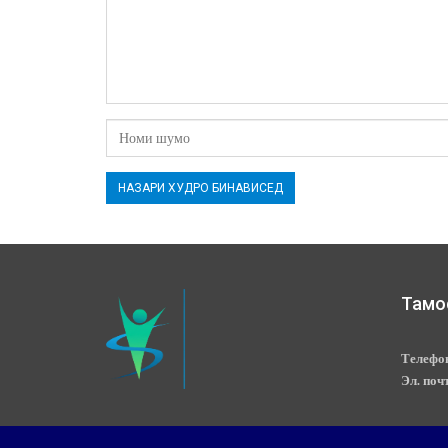
Тамо
Телефо
Эл. поч