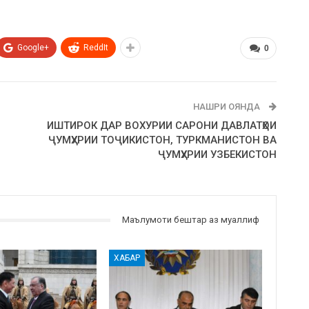
Google+
ReddIt
0
НАШРИ ОЯНДА
ИШТИРОК ДАР ВОХУРИИ САРОНИ ДАВЛАТҲОИ
ҶУМҲУРИИ ТОҶИКИСТОН, ТУРКМАНИСТОН ВА
ҶУМҲУРИИ УЗБЕКИСТОН
Маълумоти бештар аз муаллиф
ХАБАР