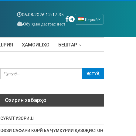
06.08.2026 12:17:36
Тоҷикӣ
Обу ҳаво дастрас нест
АШРИЯ
ҲАМОИШҲО
БЕШТАР
Охирин хабарҳо
СУРАТГУЗОРИШ
ОҒОЗИ САФАРИ КОРӢ БА ҶУМҲУРИИ ҚАЗОҚИСТОН