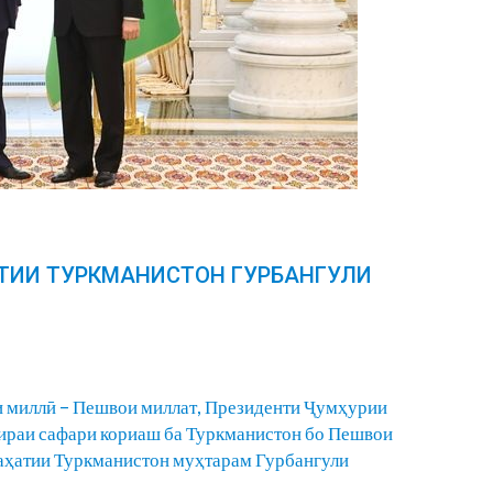
АТИИ ТУРКМАНИСТОН ГУРБАНГУЛИ
ти миллӣ – Пешвои миллат, Президенти Ҷумҳурии
ираи сафари кориаш ба Туркманистон бо Пешвои
аҳатии Туркманистон муҳтарам Гурбангули