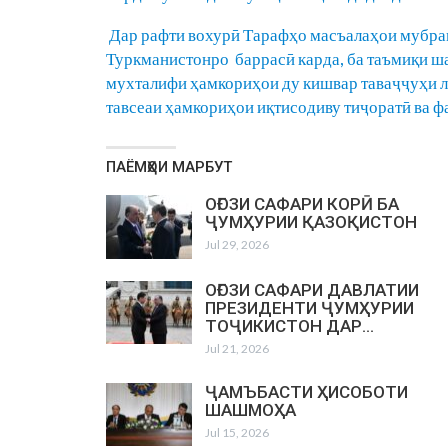
Дар рафти вохурӣ Тарафҳо масъалаҳои мубра
Туркманистонро баррасӣ карда, ба таъмиқи ш
мухталифи ҳамкориҳои ду кишвар таваҷҷуҳи ло
тавсеаи ҳамкориҳои иқтисодиву тиҷоратӣ ва ф
ПАЁМҲОИ МАРБУТ
ОҒОЗИ САФАРИ КОРӢ БА
ҶУМҲУРИИ ҚАЗОҚИСТОН
Jul 29, 2026
ОҒОЗИ САФАРИ ДАВЛАТИИ
ПРЕЗИДЕНТИ ҶУМҲУРИИ
ТОҶИКИСТОН ДАР…
Jul 21, 2026
ҶАМЪБАСТИ ҲИСОБОТИ
ШАШМОҲА
Jul 15, 2026