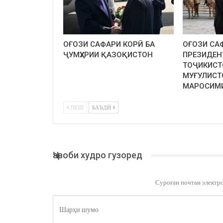
ОҒОЗИ САФАРИ КОРӢ БА
ОҒОЗИ СА
ҶУМҲУРИИ ҚАЗОҚИСТОН
ПРЕЗИДЕН
ТОҶИКИСТ
МУҒУЛИСТ
МАРОСИМ
ПЕШ
БАЪДӢ
Ҷавоби худро гузоред
Суроғаи почтаи электр