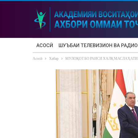
АСОСӢ
ШУЪБАИ ТЕЛЕВИЗИОН ВА РАДИО
Асосӣ
Хабар
МУЛОҚОТ БО РАИСИ ХАЛҚ МАСЛАҲАТ