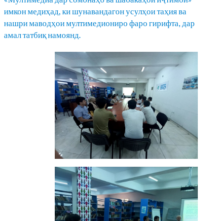
имкон медиҳад, ки шунавандагон усулҳои таҳия ва
нашри маводҳои мултимедиониро фаро гирифта, дар
амал татбиқ намоянд.