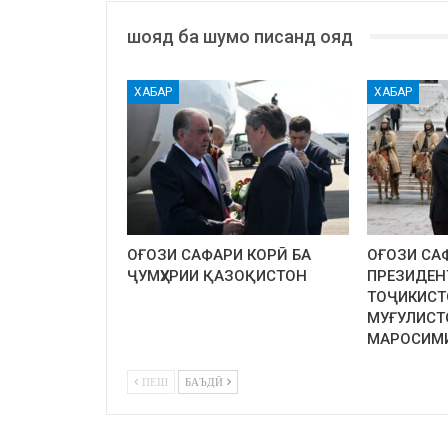
шояд ба шумо писанд ояд
ХАБАР
ХАБАР
ОҒОЗИ САФАРИ КОРӢ БА
ОҒОЗИ СА
ҶУМҲУРИИ ҚАЗОҚИСТОН
ПРЕЗИДЕН
ТОҶИКИСТ
МУҒУЛИСТ
МАРОСИМ
ПЕШ
БАЪДӢ