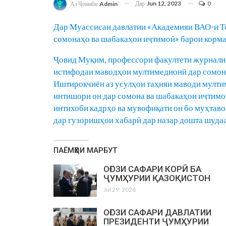
Дар
Jun 12, 2023
0
Аз Ҷониби
Admin
Дар Муассисаи давлатии «Академияи ВАО-и 
сомонаҳо ва шабакаҳои иҷтимоӣ» барои корма
Ҷовид Муқим, профессори факултети журнали
истифодаи маводҳои мултимедионӣ дар сомон
Иштирокчиён аз усулҳои таҳияи маводи мултим
интишори он дар сомона ва шабакаҳои иҷтим
интихоби кадрҳо ва мувофиқати он бо муҳтав
дар гузоришҳои хабарӣ дар назар дошта шудаа
ПАЁМҲОИ МАРБУТ
ОҒОЗИ САФАРИ КОРӢ БА
ҶУМҲУРИИ ҚАЗОҚИСТОН
Jul 29, 2026
ОҒОЗИ САФАРИ ДАВЛАТИИ
ПРЕЗИДЕНТИ ҶУМҲУРИИ