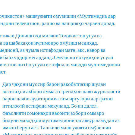
Тоҷикистон» машғулияти омӯзишии «Мултимедиа дар
ндони телевизион, радио ва нашрияҳо ҷараён дорад.
стикаи Донишгоҳи миллии Тоҷикистон усул ва
а ва шабакаҳои иҷтимоиро омӯзиш медиҳад.
едионӣ, аз ҷумла истифодаи матн, акс, навор ва
оӣ бархӯрдор мегарданд. Омӯзиши нозукиҳои усули
ои матнӣ низ бо усули истифодаи маводи мултимедионӣ
ст.
Дар ҷаҳони муосир барои рақобатпазир шудан
воситаҳои ахбори омма аз трендҳои нави журналистӣ
барои ҷалби аудитория ва таъсиргузорӣ дар фазои
иттилоотӣ истифода мекунанд. Бо ин далел,
фаъолияти сомонаҳои васоити ахбори оммаро
бидуни маводҳои мултимедионӣ тасаввур намудан аз
имкон берун аст. Ташкили машғулияти омӯзишии
«Мултимедиа дар сомонаҳо ва шабакаҳои иҷтимоӣ»