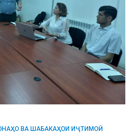
ОНАҲО ВА ШАБАКАҲОИ ИҶТИМОӢ