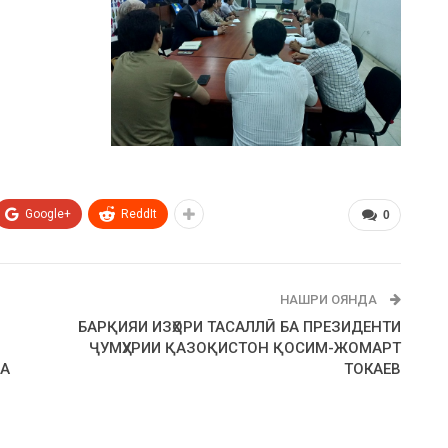
Google+
ReddIt
0
НАШРИ ОЯНДА
БАРҚИЯИ ИЗҲОРИ ТАСАЛЛӢ БА ПРЕЗИДЕНТИ
ҶУМҲУРИИ ҚАЗОҚИСТОН ҚОСИМ-ЖОМАРТ
БА
ТОКАЕВ