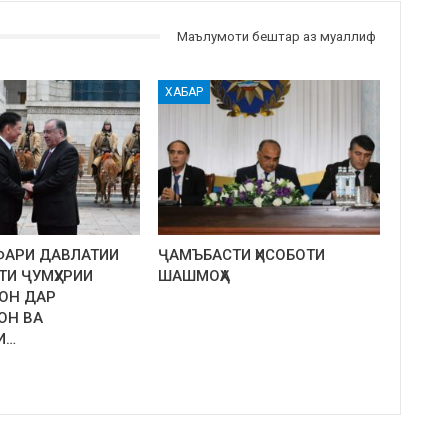
Маълумоти бештар аз муаллиф
ХАБАР
ФАРИ ДАВЛАТИИ
ҶАМЪБАСТИ ҲИСОБОТИ
ТИ ҶУМҲУРИИ
ШАШМОҲА
ОН ДАР
ОН ВА
И…