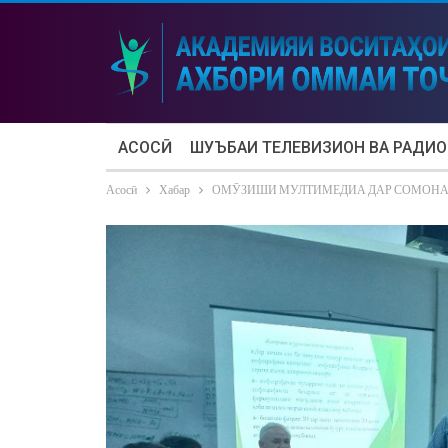
АСОСӢ
ШУЪБАИ ТЕЛЕВИЗИОН ВА РАДИО
Асосӣ
Хабар
ОМӮЗИШИ МУЛТИМЕДИА ДАР СОМОНА