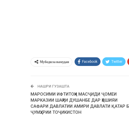
Мубодила намудан
Facebook
Twitter
НАШРИ ГУЗАШТА
МАРОСИМИ ИФТИТОҲИ МАСҶИДИ ҶОМЕИ
МАРКАЗИИ ШАҲРИ ДУШАНБЕ ДАР ҲОШИЯИ
САФАРИ ДАВЛАТИИ АМИРИ ДАВЛАТИ ҚАТАР 
ҶУМҲУРИИ ТОҶИКИСТОН