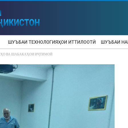
ШУЪБАИ ТЕХНОЛОГИЯҲОИ ИТТИЛООТӢ
ШУЪБАИ Н
ҲО ВА ШАБАКАҲОИ ИҶТИМОӢ