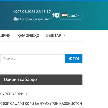
07.08.2026 22:48:19
Тоҷикӣ
Обу ҳаво дастрас нест
АШРИЯ
ҲАМОИШҲО
БЕШТАР
Охирин хабарҳо
СУРАТГУЗОРИШ
ОҒОЗИ САФАРИ КОРӢ БА ҶУМҲУРИИ ҚАЗОҚИСТОН