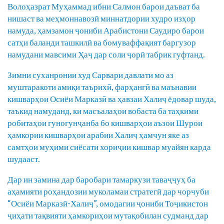
Волоҳазрат Муҳаммад ибни Салмон барои даъват ба
нишаст ва меҳмоннавозӣ миннатдории худро изҳор
намуда, ҳамзамон ҷониби Арабистони Саудиро барои
сатҳи баланди ташкилӣ ва бомуваффақият баргузор
намудани мавсими Ҳаҷ дар соли ҷорӣ табрик гуфтанд.
Зимни суханронии худ Сарвари давлати мо аз
муштаракоти амиқи таърихӣ, фарҳангӣ ва маънавии
кишварҳои Осиёи Марказӣ ва ҳавзаи Халиҷ ёдовар шуда,
таъкид намуданд, ки масъалаҳои вобаста ба таҳкими
робитаҳои гуногунҷанба бо кишварҳои аъзои Шурои
ҳамкории кишварҳои арабии Халиҷ ҳамчун яке аз
самтҳои муҳими сиёсати хориҷии кишвар муайян карда
шудааст.
Дар ин замина дар баробари тамаркузи таваҷҷуҳ ба
аҳамияти роҳандозии муколамаи стратегӣ дар чорчуби
“Осиёи Марказӣ-Халиҷ”, омодагии ҷониби Тоҷикистон
ҷиҳати тақвияти ҳамкориҳои мутақобилан судманд дар