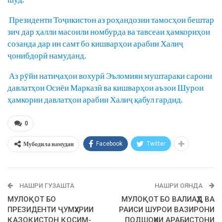
Президенти Тоҷикистон аз роҳандозии тамосҳои бештар
зич дар ҳалли масоили номбурда ва тавсеаи ҳамкориҳои
созанда дар ин самт бо кишварҳои арабии Халиҷ
ҷонибдорӣ намуданд.
Аз рӯйи натиҷаҳои вохурӣ Эъломияи муштараки сарони
давлатҳои Осиёи Марказӣ ва кишварҳои аъзои Шурои
ҳамкории давлатҳои арабии Халиҷ қабул гардид.
0
Мубодила намудан
Facebook
Twitter
НАШРИ ГУЗАШТА
НАШРИ ОЯНДА
МУЛОҚОТ БО
МУЛОҚОТ БО ВАЛИАҲД ВА
ПРЕЗИДЕНТИ ҶУМҲУРИИ
РАИСИ ШУРОИ ВАЗИРОНИ
ҚАЗОҚИСТОН ҚОСИМ-
ПОДШОҲИИ АРАБИСТОНИ