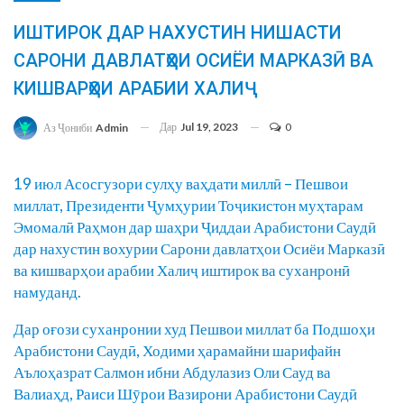
ИШТИРОК ДАР НАХУСТИН НИШАСТИ
САРОНИ ДАВЛАТҲОИ ОСИЁИ МАРКАЗӢ ВА
КИШВАРҲОИ АРАБИИ ХАЛИҶ
Дар
Jul 19, 2023
0
Аз Ҷониби
Admin
19 июл Асосгузори сулҳу ваҳдати миллӣ – Пешвои
миллат, Президенти Ҷумҳурии Тоҷикистон муҳтарам
Эмомалӣ Раҳмон дар шаҳри Ҷиддаи Арабистони Саудӣ
дар нахустин вохурии Сарони давлатҳои Осиёи Марказӣ
ва кишварҳои арабии Халиҷ иштирок ва суханронӣ
намуданд.
Дар оғози суханронии худ Пешвои миллат ба Подшоҳи
Арабистони Саудӣ, Ходими ҳарамайни шарифайн
Аълоҳазрат Салмон ибни Абдулазиз Оли Сауд ва
Валиаҳд, Раиси Шӯрои Вазирони Арабистони Саудӣ