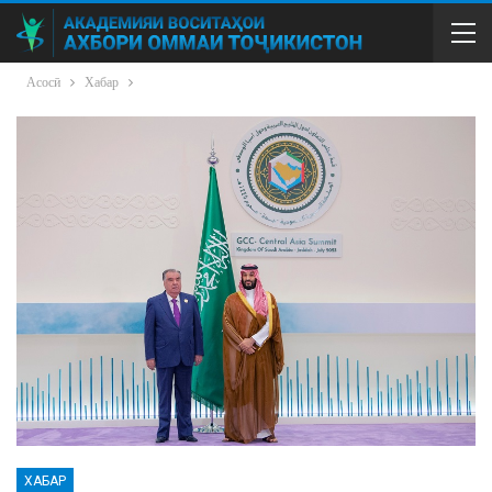
Асосӣ
Хабар
ХАБАР