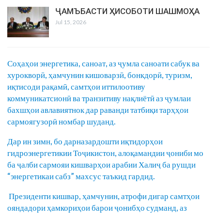
ҶАМЪБАСТИ ҲИСОБОТИ ШАШМОҲА
Jul 15, 2026
Соҳаҳои энергетика, саноат, аз ҷумла саноати сабук ва
хурокворӣ, ҳамчунин кишоварзӣ, бонкдорӣ, туризм,
иқтисоди рақамӣ, самтҳои иттилоотиву
коммуникатсионӣ ва транзитиву нақлиётӣ аз ҷумлаи
бахшҳои авлавиятнок дар раванди татбиқи тарҳҳои
сармоягузорӣ номбар шуданд.
Дар ин зимн, бо дарназардошти иқтидорҳои
гидроэнергетикии Тоҷикистон, алоқамандии ҷониби мо
ба ҷалби сармояи кишварҳои арабии Халиҷ ба рушди
“энергетикаи сабз” махсус таъкид гардид.
Президенти кишвар, ҳамчунин, атрофи дигар самтҳои
ояндадори ҳамкориҳои барои ҷонибҳо судманд, аз