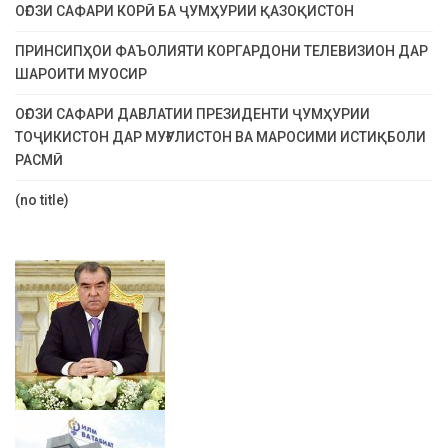
ОҒОЗИ САФАРИ КОРӢ БА ҶУМҲУРИИ ҚАЗОҚИСТОН
ПРИНСИПҲОИ ФАЪОЛИЯТИ КОРГАРДОНИ ТЕЛЕВИЗИОН ДАР
ШАРОИТИ МУОСИР
ОҒОЗИ САФАРИ ДАВЛАТИИ ПРЕЗИДЕНТИ ҶУМҲУРИИ
ТОҶИКИСТОН ДАР МУҒУЛИСТОН ВА МАРОСИМИ ИСТИҚБОЛИ
РАСМӢ
(no title)