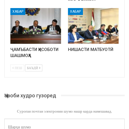
ХАБАР
ХАБАР
ҶАМЪБАСТИ ҲИСОБОТИ
НИШАСТИ МАТБУОТӢ
ШАШМОҲА
ПЕШ
БАЪДӢ
Ҷавоби худро гузоред
Суроғаи почтаи электронии шумо нашр карда намешавад.