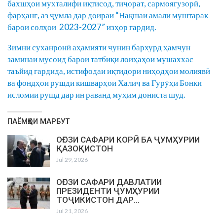
бахшҳои мухталифи иқтисод, тиҷорат, сармоягузорӣ,
фарҳанг, аз ҷумла дар доираи “Нақшаи амали муштарак
барои солҳои 2023-2027” изҳор гардид.
Зимни суханронӣ аҳамияти чунин бархурд ҳамчун
заминаи мусоид барои татбиқи лоиҳаҳои мушаххас
таъйид гардида, истифодаи иқтидори ниҳодҳои молиявӣ
ва фондҳои рушди кишварҳои Халиҷ ва Гурӯҳи Бонки
исломии рушд дар ин раванд муҳим дониста шуд.
ПАЁМҲОИ МАРБУТ
ОҒОЗИ САФАРИ КОРӢ БА ҶУМҲУРИИ
ҚАЗОҚИСТОН
Jul 29, 2026
ОҒОЗИ САФАРИ ДАВЛАТИИ
ПРЕЗИДЕНТИ ҶУМҲУРИИ
ТОҶИКИСТОН ДАР…
Jul 21, 2026