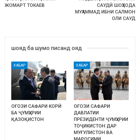
ЖОМАРТ ТОКАЕВ
САУДӢ ШОҲЗОДА
МУҲАММАД ИБНИ САЛМОН
ОЛИ САУД
шояд ба шумо писанд ояд
ХАБАР
ХАБАР
ОҒОЗИ САФАРИ КОРӢ
ОҒОЗИ САФАРИ
БА ҶУМҲУРИИ
ДАВЛАТИИ
ҚАЗОҚИСТОН
ПРЕЗИДЕНТИ ҶУМҲУРИИ
ТОҶИКИСТОН ДАР
МУҒУЛИСТОН ВА
МАРОСИМИ…