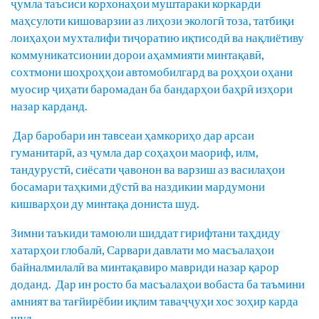
ҷумла таъсиси корхонаҳои муштараки коркарди
маҳсулоти кишоварзии аз лиҳози экологӣ тоза, татбиқи
лоиҳаҳои мухталифи тиҷоратию иқтисодӣ ва нақлиётиву
коммуникатсионии дорои аҳаммияти минтақавӣ,
сохтмони шоҳроҳҳои автомобилгард ва роҳҳои оҳани
муосир ҷиҳати баромадан ба бандарҳои баҳрӣ изҳори
назар карданд.
Дар баробари ин тавсеаи ҳамкориҳо дар арсаи
гуманитарӣ, аз ҷумла дар соҳаҳои маориф, илм,
тандурустӣ, сиёсати ҷавонон ва варзиш аз василаҳои
босамари таҳкими дӯстӣ ва наздикии мардумони
кишварҳои ду минтақа дониста шуд.
Зимни таъкиди тамоюли шиддат гирифтани таҳдиду
хатарҳои глобалӣ, Сарвари давлати мо масъалаҳои
байналмилалӣ ва минтақавиро мавриди назар қарор
доданд. Дар ин росто ба масъалаҳои вобаста ба таъмини
амният ва тағйирёбии иқлим таваҷҷуҳи хос зоҳир карда
шуд.