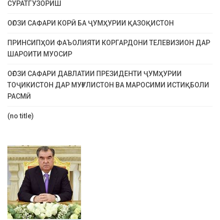
СУРАТГУЗОРИШ
ОҒОЗИ САФАРИ КОРӢ БА ҶУМҲУРИИ ҚАЗОҚИСТОН
ПРИНСИПҲОИ ФАЪОЛИЯТИ КОРГАРДОНИ ТЕЛЕВИЗИОН ДАР
ШАРОИТИ МУОСИР
ОҒОЗИ САФАРИ ДАВЛАТИИ ПРЕЗИДЕНТИ ҶУМҲУРИИ
ТОҶИКИСТОН ДАР МУҒУЛИСТОН ВА МАРОСИМИ ИСТИҚБОЛИ
РАСМӢ
(no title)