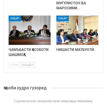
МУҒУЛИСТОН ВА
МАРОСИМИ…
ХАБАР
ХАБАР
ҶАМЪБАСТИ ҲИСОБОТИ
НИШАСТИ МАТБУОТӢ
ШАШМОҲА
ПЕШ
БАЪДӢ
Ҷавоби худро гузоред
Суроғаи почтаи электронии шумо нашр карда намешавад.