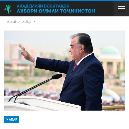
Асосӣ
Хабар
ХАБАР