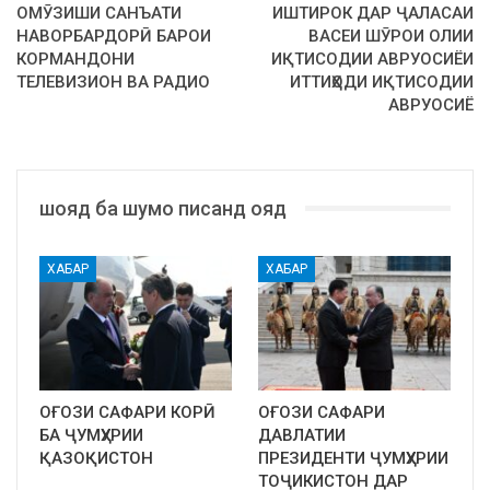
ОМӮЗИШИ САНЪАТИ
ИШТИРОК ДАР ҶАЛАСАИ
НАВОРБАРДОРӢ БАРОИ
ВАСЕИ ШӮРОИ ОЛИИ
КОРМАНДОНИ
ИҚТИСОДИИ АВРУОСИЁИ
ТЕЛЕВИЗИОН ВА РАДИО
ИТТИҲОДИ ИҚТИСОДИИ
АВРУОСИЁ
шояд ба шумо писанд ояд
ХАБАР
ХАБАР
ОҒОЗИ САФАРИ КОРӢ
ОҒОЗИ САФАРИ
БА ҶУМҲУРИИ
ДАВЛАТИИ
ҚАЗОҚИСТОН
ПРЕЗИДЕНТИ ҶУМҲУРИИ
ТОҶИКИСТОН ДАР