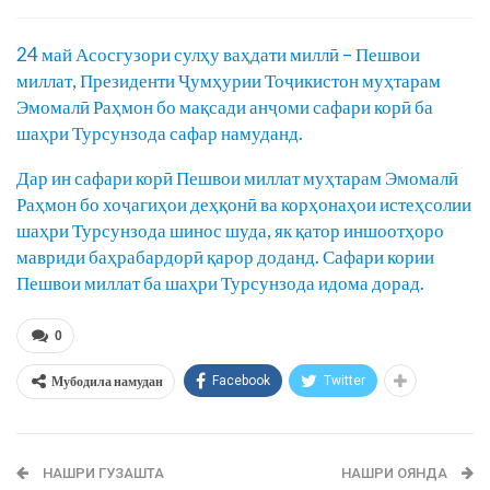
24 май Асосгузори сулҳу ваҳдати миллӣ – Пешвои
миллат, Президенти Ҷумҳурии Тоҷикистон муҳтарам
Эмомалӣ Раҳмон бо мақсади анҷоми сафари корӣ ба
шаҳри Турсунзода сафар намуданд.
Дар ин сафари корӣ Пешвои миллат муҳтарам Эмомалӣ
Раҳмон бо хоҷагиҳои деҳқонӣ ва корҳонаҳои истеҳсолии
шаҳри Турсунзода шинос шуда, як қатор иншоотҳоро
мавриди баҳрабардорӣ қарор доданд. Сафари кории
Пешвои миллат ба шаҳри Турсунзода идома дорад.
0
Мубодила намудан
Facebook
Twitter
НАШРИ ГУЗАШТА
НАШРИ ОЯНДА