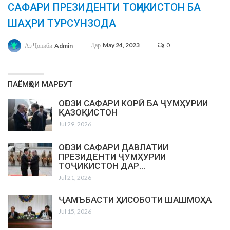
САФАРИ ПРЕЗИДЕНТИ ТОҶИКИСТОН БА
ШАҲРИ ТУРСУНЗОДА
Дар
May 24, 2023
0
Аз Ҷониби
Admin
ПАЁМҲОИ МАРБУТ
ОҒОЗИ САФАРИ КОРӢ БА ҶУМҲУРИИ
ҚАЗОҚИСТОН
Jul 29, 2026
ОҒОЗИ САФАРИ ДАВЛАТИИ
ПРЕЗИДЕНТИ ҶУМҲУРИИ
ТОҶИКИСТОН ДАР…
Jul 21, 2026
ҶАМЪБАСТИ ҲИСОБОТИ ШАШМОҲА
Jul 15, 2026