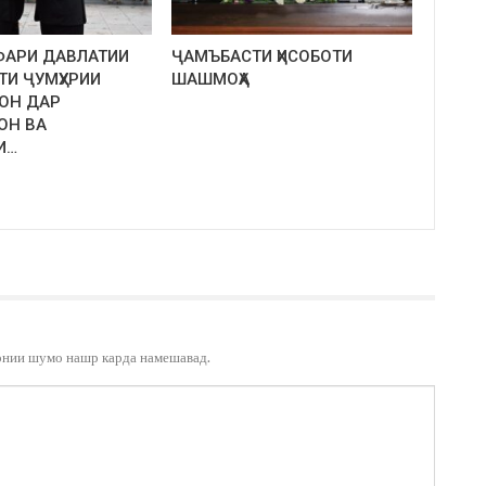
ФАРИ ДАВЛАТИИ
ҶАМЪБАСТИ ҲИСОБОТИ
ТИ ҶУМҲУРИИ
ШАШМОҲА
ОН ДАР
ОН ВА
И…
онии шумо нашр карда намешавад.