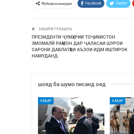
Мубодила намудан
Facebook
Twitter
НАШРИ ГУЗАШТА
ПРЕЗИДЕНТИ ҶУМҲУРИИ ТОҶИКИСТОН
ЭМОМАЛӢ РАҲМОН ДАР ҶАЛАСАИ ШУРОИ
САРОНИ ДАВЛАТҲОИ АЪЗОИ ИДМ ИШТИРОК
НАМУДАНД
шояд ба шумо писанд ояд
ХАБАР
ХАБАР