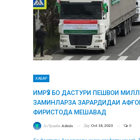
ХАБАР
ИМРӮЗ БО ДАСТУРИ ПЕШВОИ МИЛ
ЗАМИНЛАРЗА ЗАРАРДИДАИ АФҒО
ФИРИСТОДА МЕШАВАД
Дар
Oct 18, 2023
0
Аз Ҷониби
Admin
Бо дастури Асосгузори сул
ҳ
у
ва
ҳ
дати
милл
ӣ
–