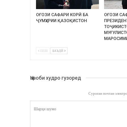
ОҒОЗИ САФАРИ КОРӢ БА
ОҒОЗИ СА
ҶУМҲУРИИ ҚАЗОҚИСТОН
ПРЕЗИДЕН
ТОҶИКИСТ
МУҒУЛИСТ
МАРОСИМ
ПЕШ
БАЪДӢ
Ҷавоби худро гузоред
Суроғаи почтаи электр