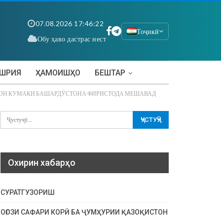
07.08.2026 17:46:22
Тоҷикӣ
Обу ҳаво дастрас нест
АШРИЯ
ҲАМОИШҲО
БЕШТАР
СТОН КУМАКИ БАШАРДӮСТОНА ФИРИСТОДА МЕШАВАД
Охирин хабарҳо
СУРАТГУЗОРИШ
ОҒОЗИ САФАРИ КОРӢ БА ҶУМҲУРИИ ҚАЗОҚИСТОН