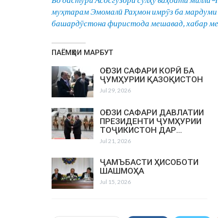
му
ҳ
тарам
Эмомал
ӣ
Ра
ҳ
мон
имр
ӯ
з
ба
мардуми
башард
ӯ
стона
фиристода
мешавад
,
хабар
м
ПАЁМҲОИ МАРБУТ
ОҒОЗИ САФАРИ КОРӢ БА
ҶУМҲУРИИ ҚАЗОҚИСТОН
Jul 29, 2026
ОҒОЗИ САФАРИ ДАВЛАТИИ
ПРЕЗИДЕНТИ ҶУМҲУРИИ
ТОҶИКИСТОН ДАР…
Jul 21, 2026
ҶАМЪБАСТИ ҲИСОБОТИ
ШАШМОҲА
Jul 15, 2026