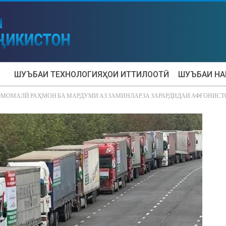
ШУЪБАИ ТЕХНОЛОГИЯҲОИ ИТТИЛООТӢ
ШУЪБАИ Н
 ЭМОМАЛӢ РАҲМОН БА МАРДУМИ АЗ ЗАМИНЛАРЗА ЗАРАРДИДАИ АФҒОНИ