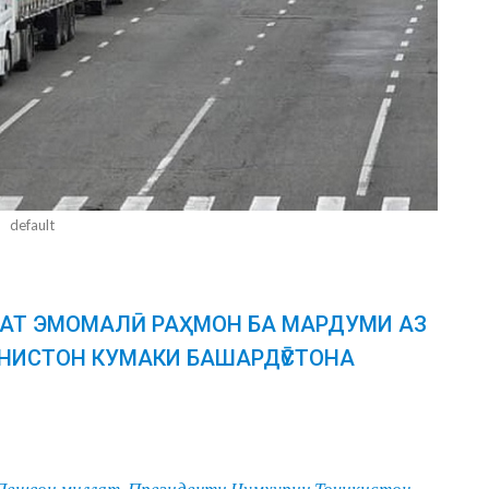
default
ЛАТ ЭМОМАЛӢ РАҲМОН БА МАРДУМИ АЗ
НИСТОН КУМАКИ БАШАРДӮСТОНА
Пешвои
миллат
,
Президенти
Ҷ
ум
ҳ
урии
То
ҷ
икистон