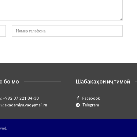
с бо мо
Шабакаҳои иҷтимоӣ
н:
+992 37 221 84-38
Facebook
та:
akademiya.vao@mail.ru
Telegram
ved.