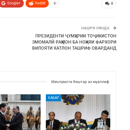
Google+
ReddIt
0
НАШРИ ОЯНДА
ПРЕЗИДЕНТИ ҶУМҲУРИИ ТОҶИКИСТОН
ЭМОМАЛӢ РАҲМОН БА НОҲИЯИ ФАРХОРИ
ВИЛОЯТИ ХАТЛОН ТАШРИФ ОВАРДАНД
Маълумоти бештар аз муаллиф
ХАБАР