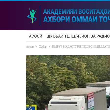
АСОСӢ
ШУЪБАИ ТЕЛЕВИЗИОН ВА РАДИО
Асосӣ
Хабар
ИМРӮЗ БО ДАСТУРИ ПЕШВОИ МИЛЛАТ