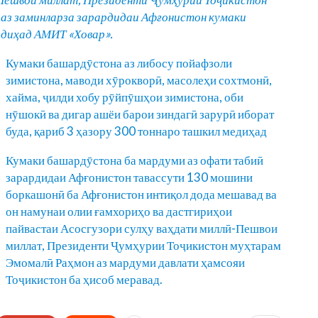
аз
заминларза
зарардидаи
Аф
ғ
онистон
кумаки
еди
ҳ
ад
АМ
ИТ «Ховар».
Кумаки башардӯстона аз либосу пойафзоли
зимистона, маводи хӯрокворӣ, масолеҳи сохтмонӣ,
хайма, ҷилди хобу рӯйпӯшҳои зимистона, оби
нӯшокӣ ва дигар ашёи барои зиндагӣ зарурӣ иборат
буда, қариб 3 ҳазору 300 тоннаро ташкил медиҳад
Кумаки башардӯстона ба мардуми аз офати табиӣ
зарардидаи Афғонистон тавассути 130 мошини
боркашонӣ ба Афғонистон интиқол дода мешавад ва
он намунаи олии ғамхориҳо ва дастгириҳои
пайвастаи Асосгузори сулҳу ваҳдати миллӣ-Пешвои
миллат, Президенти Ҷумҳурии Тоҷикистон муҳтарам
Эмомалӣ Раҳмон аз мардуми давлати ҳамсояи
Тоҷикистон ба ҳисоб меравад.