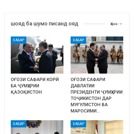
шояд ба шумо писанд ояд
Ҳама
ХАБАР
ХАБАР
ОҒОЗИ САФАРИ КОРӢ
ОҒОЗИ САФАРИ
БА ҶУМҲУРИИ
ДАВЛАТИИ
ҚАЗОҚИСТОН
ПРЕЗИДЕНТИ ҶУМҲУРИИ
ТОҶИКИСТОН ДАР
МУҒУЛИСТОН ВА
МАРОСИМИ…
ХАБАР
ХАБАР