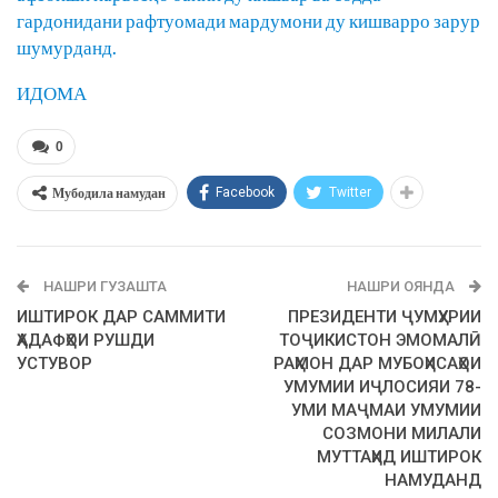
гардонидани рафтуомади мардумони ду кишварро зарур
шумурданд.
ИДОМА
0
Мубодила намудан
Facebook
Twitter
НАШРИ ГУЗАШТА
НАШРИ ОЯНДА
ИШТИРОК ДАР САММИТИ
ПРЕЗИДЕНТИ ҶУМҲУРИИ
ҲАДАФҲОИ РУШДИ
ТОҶИКИСТОН ЭМОМАЛӢ
УСТУВОР
РАҲМОН ДАР МУБОҲИСАҲОИ
УМУМИИ ИҶЛОСИЯИ 78-
УМИ МАҶМАИ УМУМИИ
СОЗМОНИ МИЛАЛИ
МУТТАҲИД ИШТИРОК
НАМУДАНД