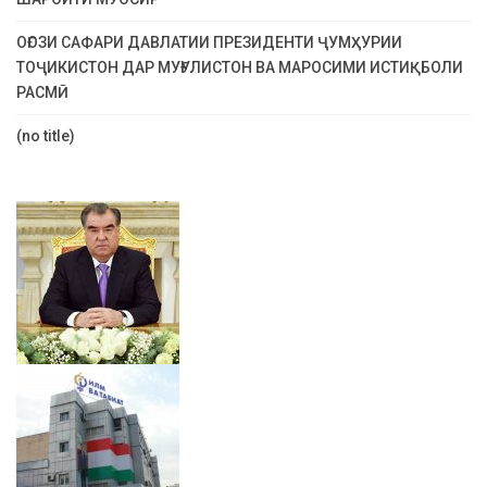
ОҒОЗИ САФАРИ ДАВЛАТИИ ПРЕЗИДЕНТИ ҶУМҲУРИИ
ТОҶИКИСТОН ДАР МУҒУЛИСТОН ВА МАРОСИМИ ИСТИҚБОЛИ
РАСМӢ
(no title)