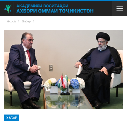
Асосӣ
Хабар
ХАБАР