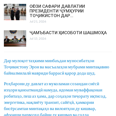
ОҒОЗИ САФАРИ ДАВЛАТИИ
ПРЕЗИДЕНТИ ҶУМҲУРИИ
ТОҶИКИСТОН ДАР…
Jul 21, 2026
ҶАМЪБАСТИ ҲИСОБОТИ ШАШМОҲА
Jul 15, 2026
Дар мулоқот таҳкими минбаъдаи муносибатҳои
Тоҷикистону Эрон ва масъалаҳои мубрами минтақавию
байналмилалӣ мавриди баррасӣ қарор дода шуд.
Роҳбарони ду давлат аз муколамаи созандаи сиёсӣ
изҳори қаноатмандӣ намуда, идомаи муваффақонаи
робитаҳо, пеш аз ҳама, дар соҳаҳои тиҷорату иқтисод,
энергетика, нақлиёту транзит, сайёҳӣ, ҳамкории
бисёрсамтаи минтақаҳо ва вилоятҳои ду кишвар,
афзоиши парвозҳо байни ду кишвар ва содда