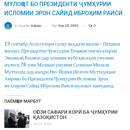
МУЛОҚОТ БО ПРЕЗИДЕНТИ ҶУМҲУРИИ
ИСЛОМИИ ЭРОН САЙИД ИБРОҲИМ РАИСӢ
Дар
Sep 20, 2023
0
Аз Ҷониби
Admin
19 сентябр Асосгузори сулҳу ваҳдати миллӣ – Пешвои
миллат, Президенти Ҷумҳурии Тоҷикистон муҳтарам
Эмомалӣ Раҳмон дар ҳошияи мубоҳисаҳои умумии
иҷлоси 78-уми Маҷмаи умумии Созмони Милали
Муттаҳид дар шаҳри Ню-Йорки Иёлоти Муттаҳидаи
Амрико бо Президенти Ҷумҳурии Исломии Эрон
муҳтарам Сайид Иброҳим Раисӣ мулоқот намуданд.
ПАЁМҲОИ МАРБУТ
ОҒОЗИ САФАРИ КОРӢ БА ҶУМҲУРИИ
ҚАЗОҚИСТОН
Jul 29, 2026