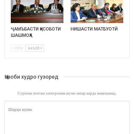
ҶАМЪБАСТИ ҲИСОБОТИ
НИШАСТИ МАТБУОТӢ
ШАШМОҲА
ПЕШ
БАЪДӢ
Ҷавоби худро гузоред
Суроғаи почтаи электронии шумо нашр карда намешавад.