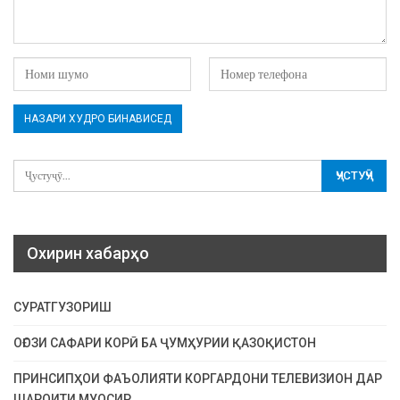
Охирин хабарҳо
СУРАТГУЗОРИШ
ОҒОЗИ САФАРИ КОРӢ БА ҶУМҲУРИИ ҚАЗОҚИСТОН
ПРИНСИПҲОИ ФАЪОЛИЯТИ КОРГАРДОНИ ТЕЛЕВИЗИОН ДАР
ШАРОИТИ МУОСИР