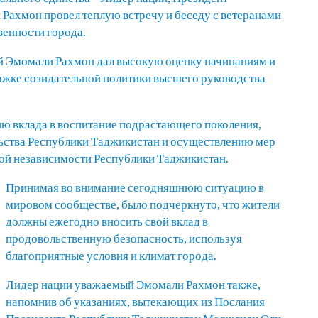
ахмон провел теплую встречу и беседу с ветеранами
венности города.
ый Эмомали Рахмон дал высокую оценку начинаниям и
ржке созидательной политики высшего руководства
ию вклада в воспитание подрастающего поколения,
ьства Республики Таджикистан и осуществлению мер
ной независимости Республики Таджикистан.
Принимая во внимание сегодняшнюю ситуацию в
мировом сообществе, было подчеркнуто, что жители
должны ежегодно вносить свой вклад в
продовольственную безопасность, используя
благоприятные условия и климат города.
Лидер нации уважаемый Эмомали Рахмон также,
напомнив об указаниях, вытекающих из Послания