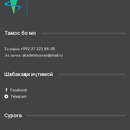
Тамос бо мо
Телефон:
+992 37 221 84-38
Эл. почта:
akademiya.vao@mail.ru
Шабакаҳои иҷтимоӣ
Facebook
Telegram
Суроға