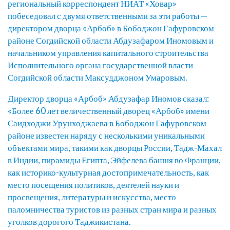
региональный корреспондент НИАТ «Ховар»
побеседовал с двумя ответственными за эти работы —
директором дворца «Арбоб» в Бободжон Гафуровском
районе Согдийской области Абдузафаром Иномовым и
начальником управления капитального строительства
Исполнительного органа государственной власти
Согдийской области Максудджоном Умаровым.
Директор дворца «Арбоб» Абдузафар Иномов сказал:
«Более 60 лет величественный дворец «Арбоб» имени
Саидходжи Урунходжаева в Бободжон Гафуровском
районе известен наряду с несколькими уникальными
объектами мира, такими как дворцы России, Тадж-Махал
в Индии, пирамиды Египта, Эйфелева башня во Франции,
как историко-культурная достопримечательность, как
место посещения политиков, деятелей науки и
просвещения, литературы и искусства, место
паломничества туристов из разных стран мира и разных
уголков дорогого Таджикистана.