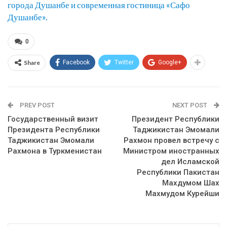
города Душанбе и современная гостиница «Сафо
Душанбе».
0
Share
Facebook
Twitter
Google+
PREV POST
NEXT POST
Государственный визит
Президент Республики
Президента Республики
Таджикистан Эмомали
Таджикистан Эмомали
Рахмон провел встречу с
Рахмона в Туркменистан
Министром иностранных
дел Исламской
Республики Пакистан
Махдумом Шах
Махмудом Курейши