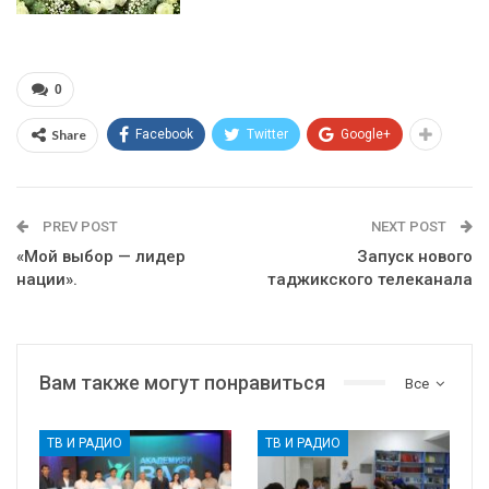
0
Share
Facebook
Twitter
Google+
PREV POST
NEXT POST
«Мой выбор — лидер
Запуск нового
нации».
таджикского телеканала
Вам также могут понравиться
Все
ТВ И РАДИО
ТВ И РАДИО