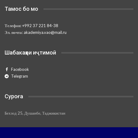
Тамос бо мо
Телефон:
+992 37 221 84-38
Эл. почта:
akademiya.vao@mail.ru
Шабакаҳои иҷтимоӣ
Facebook
Telegram
Суроға
Бехзод 25, Душанбе, Таджикистан