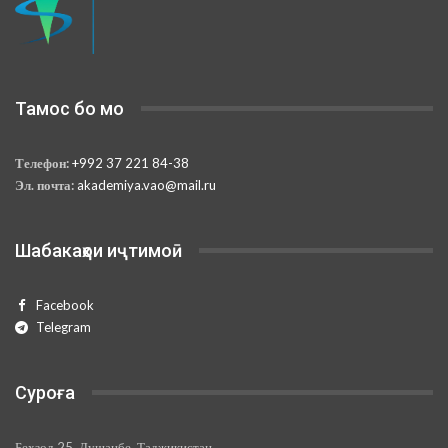
Тамос бо мо
Телефон:
+992 37 221 84-38
Эл. почта:
akademiya.vao@mail.ru
Шабакаҳои иҷтимоӣ
Facebook
Telegram
Суроға
Бехзод 25, Душанбе, Таджикистан