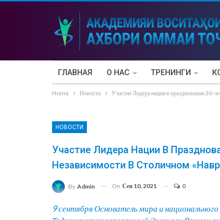
ГЛАВНАЯ
О НАС
ТРЕНИНГИ
К
Home
Новости
Участие Лидера нации в праздновании 30-л
НОВОСТИ
Участие Лидера Нации В Празднов
Независимости В Столичном «Навр
On
Сен 10, 2021
0
By
Admin
9 сентября Основатель мира и национального