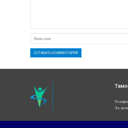
Тамо
Телефо
Эл. поч