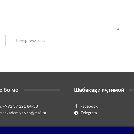
с бо мо
Шабакаҳои иҷтимоӣ
н:
+992 37 221 84-38
Facebook
та:
akademiya.vao@mail.ru
Telegram