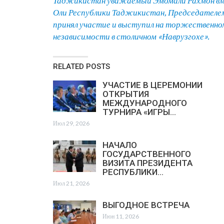
Таджикистан уважаемый Эмомали Рахмон в
Оли Республики Таджикистан, Председател
принял участие и выступил на торжественно
независимости в столичном «Наврузгохе».
RELATED POSTS
УЧАСТИЕ В ЦЕРЕМОНИИ
ОТКРЫТИЯ
МЕЖДУНАРОДНОГО
ТУРНИРА «ИГРЫ…
Июл 29, 2026
НАЧАЛО
ГОСУДАРСТВЕННОГО
ВИЗИТА ПРЕЗИДЕНТА
РЕСПУБЛИКИ…
Июл 21, 2026
ВЫГОДНОЕ ВСТРЕЧА
Июн 11, 2026