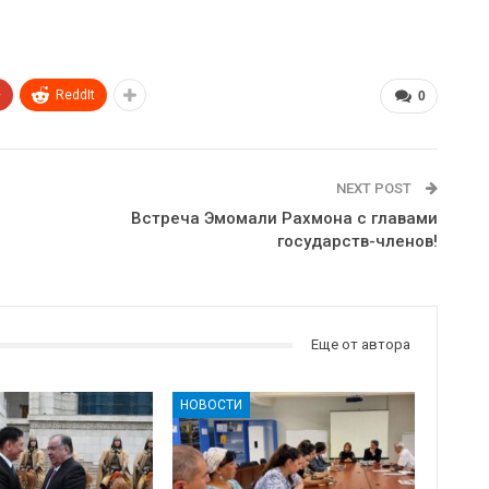
+
ReddIt
0
NEXT POST
Встреча Эмомали Рахмона с главами
государств-членов!
Еще от автора
НОВОСТИ