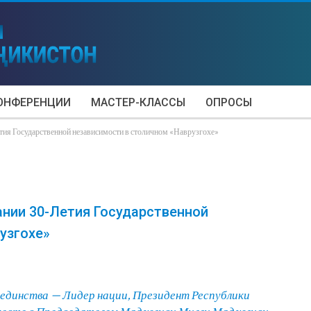
ОНФЕРЕНЦИИ
МАСТЕР-КЛАССЫ
ОПРОСЫ
етия Государственной независимости в столичном «Наврузгохе»
ании 30-Летия Государственной
узгохе»
 единства — Лидер нации, Президент Республики