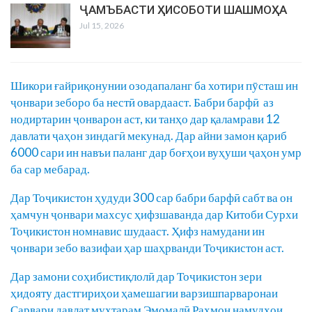
ҶАМЪБАСТИ ҲИСОБОТИ ШАШМОҲА
Jul 15, 2026
Шикори ғайриқонунии озодапаланг ба хотири пӯсташ ин
ҷонвари зеборо ба нестӣ овардааст. Бабри барфӣ аз
нодиртарин ҷонварон аст, ки танҳо дар қаламрави 12
давлати ҷаҳон зиндагӣ мекунад. Дар айни замон қариб
6000 сари ин навъи паланг дар боғҳои вуҳуши ҷаҳон умр
ба сар мебарад.
Дар Тоҷикистон ҳудуди 300 сар бабри барфӣ сабт ва он
ҳамчун ҷонвари махсус ҳифзшаванда дар Китоби Сурхи
Тоҷикистон номнавис шудааст. Ҳифз намудани ин
ҷонвари зебо вазифаи ҳар шаҳрванди Тоҷикистон аст.
Дар замони соҳибистиқлолӣ дар Тоҷикистон зери
ҳидояту дастгириҳои ҳамешагии варзишпарваронаи
Сарвари давлат муҳтарам Эмомалӣ Раҳмон намудҳои