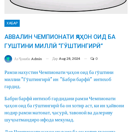
ХАБАР
АВВАЛИН ЧЕМПИОНАТИ ҶАҲОН ОИД БА
ГУШТИНИ МИЛЛӢ “ГӮШТИНГИРӢ”
Дар
Aug 28, 2024
0
Аз Ҷониби
Admin
Рамзи нахустин Чемпионати ҷаҳон оид ба гӯштини
миллии “Гӯштингирӣ” ин “Бабри барфӣ” интихоб
гардид.
Бабри барфӣ интихоб гардидани рамзи Чемпионати
ҷаҳон оид ба гӯштингирӣ ба он хотир аст, ки ин ҳайвони
нодир рамзи матонат, ҷасурӣ, тавоноӣ ва далериву
шуҷоатмандиро ифода мекунад.
Дар Чемпионати ҷаҳон ин рамз ба он хотир гузошта