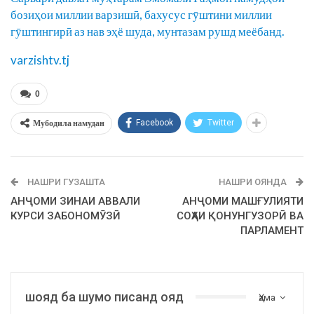
бозиҳои миллии варзишӣ, бахусус гӯштини миллии
гӯштингирӣ аз нав эҳё шуда, мунтазам рушд меёбанд.
varzishtv.tj
0
Мубодила намудан
Facebook
Twitter
НАШРИ ГУЗАШТА
НАШРИ ОЯНДА
АНҶОМИ ЗИНАИ АВВАЛИ
АНҶОМИ МАШҒУЛИЯТИ
КУРСИ ЗАБОНОМӮЗӢ
СОҲАИ ҚОНУНГУЗОРӢ ВА
ПАРЛАМЕНТ
шояд ба шумо писанд ояд
Ҳама