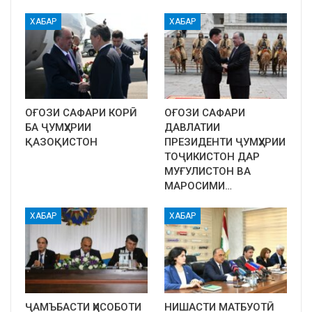
ХАБАР
ХАБАР
ОҒОЗИ САФАРИ КОРӢ
ОҒОЗИ САФАРИ
БА ҶУМҲУРИИ
ДАВЛАТИИ
ҚАЗОҚИСТОН
ПРЕЗИДЕНТИ ҶУМҲУРИИ
ТОҶИКИСТОН ДАР
МУҒУЛИСТОН ВА
МАРОСИМИ…
ХАБАР
ХАБАР
ҶАМЪБАСТИ ҲИСОБОТИ
НИШАСТИ МАТБУОТӢ