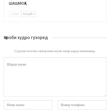
ШАШМОҲА
ПЕШ
БАЪДӢ
Ҷавоби худро гузоред
Суроғаи почтаи электронии шумо нашр карда намешавад.