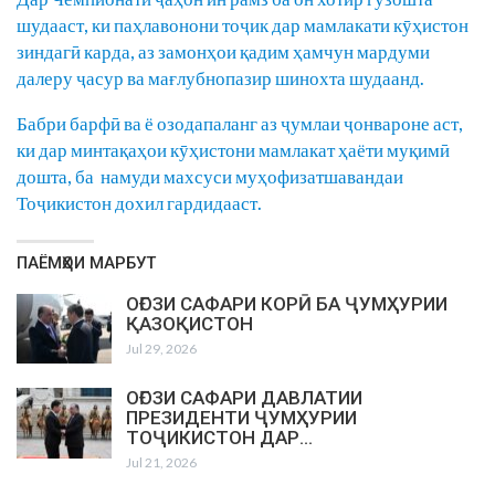
шудааст, ки паҳлавонони тоҷик дар мамлакати кӯҳистон
зиндагӣ карда, аз замонҳои қадим ҳамчун мардуми
далеру ҷасур ва мағлубнопазир шинохта шудаанд.
Бабри барфӣ ва ё озодапаланг аз ҷумлаи ҷонвароне аст,
ки дар минтақаҳои кӯҳистони мамлакат ҳаёти муқимӣ
дошта, ба намуди махсуси муҳофизатшавандаи
Тоҷикистон дохил гардидааст.
ПАЁМҲОИ МАРБУТ
ОҒОЗИ САФАРИ КОРӢ БА ҶУМҲУРИИ
ҚАЗОҚИСТОН
Jul 29, 2026
ОҒОЗИ САФАРИ ДАВЛАТИИ
ПРЕЗИДЕНТИ ҶУМҲУРИИ
ТОҶИКИСТОН ДАР…
Jul 21, 2026