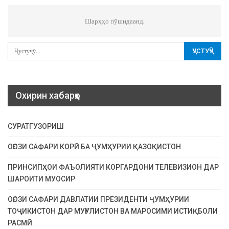
Шарҳҳо пӯшидаанд.
Охирин хабарҳо
СУРАТГУЗОРИШ
ОҒОЗИ САФАРИ КОРӢ БА ҶУМҲУРИИ ҚАЗОҚИСТОН
ПРИНСИПҲОИ ФАЪОЛИЯТИ КОРГАРДОНИ ТЕЛЕВИЗИОН ДАР
ШАРОИТИ МУОСИР
ОҒОЗИ САФАРИ ДАВЛАТИИ ПРЕЗИДЕНТИ ҶУМҲУРИИ
ТОҶИКИСТОН ДАР МУҒУЛИСТОН ВА МАРОСИМИ ИСТИҚБОЛИ
РАСМӢ