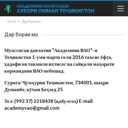
Асосӣ
Дар бораи мо
Дар бораи мо
Муассисаи давлатии “Академияи ВАО”- и
Тоҷикистон 1-уми марти соли 2016 таъсис ёфта,
ҳадафи он такмили ихтисос ва сайқали маҳорати
кормандони ВАО мебошад.
Суроға: Ҷумҳурии Тоҷикистон, 734001, шаҳри
Душанбе, кӯчаи Беҳзод 25
Тел: (992 37) 2218438 (қабулгоҳ) E-mail:
academyvao@gmail.com