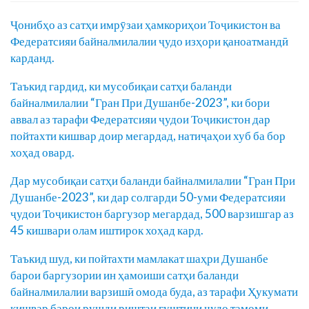
Ҷонибҳо аз сатҳи имрӯзаи ҳамкориҳои Тоҷикистон ва
Федератсияи байналмилалии ҷудо изҳори қаноатмандӣ
карданд.
Таъкид гардид, ки мусобиқаи сатҳи баланди
байналмилалии “Гран При Душанбе-2023”, ки бори
аввал аз тарафи Федератсияи ҷудои Тоҷикистон дар
пойтахти кишвар доир мегардад, натиҷаҳои хуб ба бор
хоҳад овард.
Дар мусобиқаи сатҳи баланди байналмилалии “Гран При
Душанбе-2023”, ки дар солгарди 50-уми Федератсияи
ҷудои Тоҷикистон баргузор мегардад, 500 варзишгар аз
45 кишвари олам иштирок хоҳад кард.
Таъкид шуд, ки пойтахти мамлакат шаҳри Душанбе
барои баргузории ин ҳамоиши сатҳи баланди
байналмилалии варзишӣ омода буда, аз тарафи Ҳукумати
кишвар барои рушди риштаи гуштини ҷудо тамоми