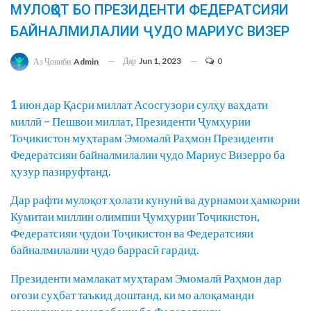
МУЛОҚОТ БО ПРЕЗИДЕНТИ ФЕДЕРАТСИЯИ
БАЙНАЛМИЛАЛИИ ҶУДО МАРИУС ВИЗЕР
Дар
Jun 1, 2023
0
Аз Ҷониби
Admin
1 июн дар Қасри миллат Асосгузори сулҳу ваҳдати
миллӣ – Пешвои миллат, Президенти Ҷумҳурии
Тоҷикистон муҳтарам Эмомалӣ Раҳмон Президенти
Федератсияи байналмилалии ҷудо Мариус Визерро ба
ҳузур пазируфтанд.
Дар рафти мулоқот ҳолати кунунӣ ва дурнамои ҳамкории
Кумитаи миллии олимпии Ҷумҳурии Тоҷикистон,
Федератсияи ҷудои Тоҷикистон ва Федератсияи
байналмилалии ҷудо баррасӣ гардид.
Президенти мамлакат муҳтарам Эмомалӣ Раҳмон дар
оғози суҳбат таъкид доштанд, ки мо алоқаманди