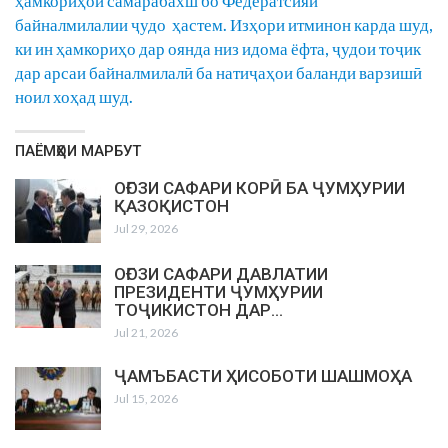
ҳамкориҳои самарабахш бо Федератсияи
байналмилалии ҷудо ҳастем. Изҳори итминон карда шуд,
ки ин ҳамкориҳо дар оянда низ идома ёфта, ҷудои тоҷик
дар арсаи байналмилалӣ ба натиҷаҳои баланди варзишӣ
ноил хоҳад шуд.
ПАЁМҲОИ МАРБУТ
ОҒОЗИ САФАРИ КОРӢ БА ҶУМҲУРИИ
ҚАЗОҚИСТОН
Jul 29, 2026
ОҒОЗИ САФАРИ ДАВЛАТИИ
ПРЕЗИДЕНТИ ҶУМҲУРИИ
ТОҶИКИСТОН ДАР…
Jul 21, 2026
ҶАМЪБАСТИ ҲИСОБОТИ ШАШМОҲА
Jul 15, 2026