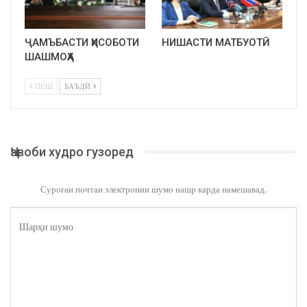
ҶАМЪБАСТИ ҲИСОБОТИ
НИШАСТИ МАТБУОТӢ
ШАШМОҲА
ПЕШ
БАЪДӢ
Ҷавоби худро гузоред
Суроғаи почтаи электронии шумо нашр карда намешавад.