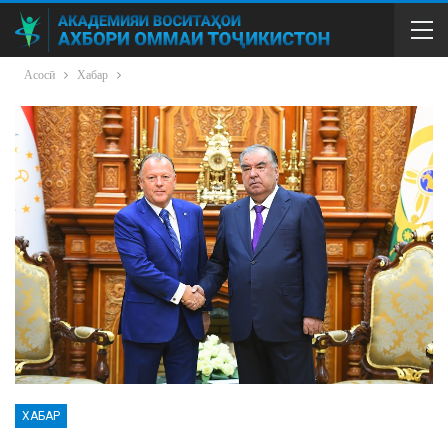
Асосӣ
Хабар
ХАБАР