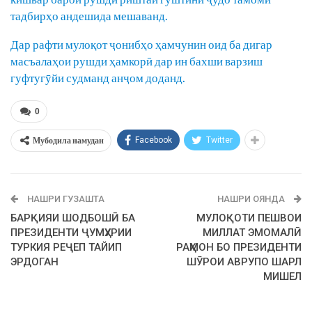
тадбирҳо андешида мешаванд.
Дар рафти мулоқот ҷонибҳо ҳамчунин оид ба дигар
масъалаҳои рушди ҳамкорӣ дар ин бахши варзиш
гуфтугӯйи судманд анҷом доданд.
0
Мубодила намудан
Facebook
Twitter
НАШРИ ГУЗАШТА
НАШРИ ОЯНДА
БАРҚИЯИ ШОДБОШӢ БА
МУЛОҚОТИ ПЕШВОИ
ПРЕЗИДЕНТИ ҶУМҲУРИИ
МИЛЛАТ ЭМОМАЛӢ
ТУРКИЯ РЕҶЕП ТАЙИП
РАҲМОН БО ПРЕЗИДЕНТИ
ЭРДОГАН
ШӮРОИ АВРУПО ШАРЛ
МИШЕЛ