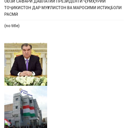
ОҒОЗИ САФАРИ ДАВЛАТИИ ПРЕЗИДЕНТИ ҶУМҲУРИИ
ТОҶИКИСТОН ДАР МУҒУЛИСТОН ВА МАРОСИМИ ИСТИҚБОЛИ
РАСМӢ
(no title)