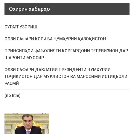
Охирин хабарҳо
СУРАТГУЗОРИШ
ОҒОЗИ САФАРИ КОРӢ БА ҶУМҲУРИИ ҚАЗОҚИСТОН
ПРИНСИПҲОИ ФАЪОЛИЯТИ КОРГАРДОНИ ТЕЛЕВИЗИОН ДАР
ШАРОИТИ МУОСИР
ОҒОЗИ САФАРИ ДАВЛАТИИ ПРЕЗИДЕНТИ ҶУМҲУРИИ
ТОҶИКИСТОН ДАР МУҒУЛИСТОН ВА МАРОСИМИ ИСТИҚБОЛИ
РАСМӢ
(no title)