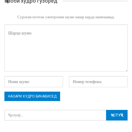
Ҷавоби худро гузоред
Суроғаи почтаи электронии шумо нашр карда намешавад.