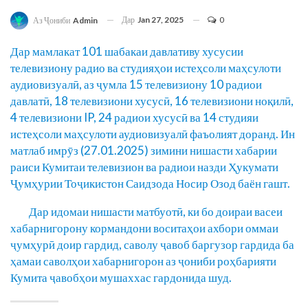
Дар
Jan 27, 2025
0
Аз Ҷониби
Admin
Дар мамлакат 101 шабакаи давлативу хусусии
телевизиону радио ва студияҳои истеҳсоли маҳсулоти
аудиовизуалӣ, аз ҷумла 15 телевизиону 10 радиои
давлатӣ, 18 телевизиони хусусӣ, 16 телевизиони ноқилӣ,
4 телевизиони IP, 24 радиои хусусӣ ва 14 студияи
истеҳсоли маҳсулоти аудиовизуалӣ фаъолият доранд. Ин
матлаб имрӯз (27.01.2025) зимини нишасти хабарии
раиси Кумитаи телевизион ва радиои назди Ҳукумати
Ҷумҳурии Тоҷикистон Саидзода Носир Озод баён гашт.
Дар идомаи нишасти матбуотӣ, ки бо доираи васеи
хабарнигорону кормандони воситаҳои ахбори оммаи
ҷумҳурӣ доир гардид, саволу ҷавоб баргузор гардида ба
ҳамаи саволҳои хабарнигорон аз ҷониби роҳбарияти
Кумита ҷавобҳои мушаххас гардонида шуд.