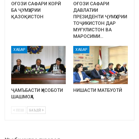
ОҒОЗИ САФАРИ КОРӢ
ОҒОЗИ САФАРИ
БА ҶУМҲУРИИ
ДАВЛАТИИ
ҚАЗОҚИСТОН
ПРЕЗИДЕНТИ ҶУМҲУРИИ
ТОҶИКИСТОН ДАР
МУҒУЛИСТОН ВА
МАРОСИМИ…
ХАБАР
ХАБАР
ҶАМЪБАСТИ ҲИСОБОТИ
НИШАСТИ МАТБУОТӢ
ШАШМОҲА
ПЕШ
БАЪДӢ