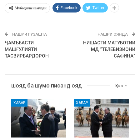
Мубодила намудан
Facebook
Twitter
НАШРИ ГУЗАШТА
НАШРИ ОЯНДА
ҶАМЪБАСТИ
НИШАСТИ МАТУБОТИИ
МАШҒУЛИЯТИ
МД “ТЕЛЕВИЗИОНИ
ТАСВИРБАРДОРОН
САФИНА”
шояд ба шумо писанд ояд
Ҳама
ХАБАР
ХАБАР