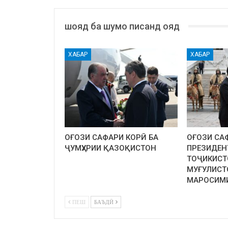
шояд ба шумо писанд ояд
ХАБАР
ХАБАР
ОҒОЗИ САФАРИ КОРӢ БА
ОҒОЗИ СА
ҶУМҲУРИИ ҚАЗОҚИСТОН
ПРЕЗИДЕН
ТОҶИКИСТ
МУҒУЛИСТ
МАРОСИМ
ПЕШ
БАЪДӢ