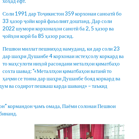
хоҳад ёфт.
Соли 1991 дар Тоҷикистон 359 корхонаи саноатӣ бо
33 ҳазор ҷойи корӣ фаъолият доштанд. Дар соли
2022 шумори корхонаҳои санотӣ ба 2, 5 ҳазор ва
ҷойҳои корӣ ба 85 ҳазор расид.
Пешвои миллат пешниҳод намуданд, ки дар соли 23
дар шаҳри Душанбе 4 корхонаи истеҳсолу коркард ва
то маҳсулоти ниҳоӣ расондани металҳои қиматбаҳо
сохта шавад: “«Металлҳои қиматбаҳои ватанӣ то
ҳаҷми се тонна дар шаҳри Душанбе бояд коркард ва
дум ва содирот пешкаш карда шаванд» – таъкид
он” кормандон ҷамъ омада, Паёми солонаи Пешвои
бинанд.