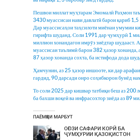
Пешвои миллат муҳтарам Эмомалӣ Раҳмон таък
3430 муассисаи нави давлатӣ барои қариб 1,5 
Дар муассисаҳои таҳсилоти миёнаи умумии ки
гирифта шуданд. Соли 1991 дар ҷумҳурӣ 1 ми
миллион хонандагон имрӯз зиёдтар шудааст. 
муассисаи таълимӣ барои 382 ҳазор хонанда, 
87 ҳазор хонанда сохта, ба истифода дода шуд
Ҳамчунин, аз 25 ҳазор иншооте, ки дар арафа
гардид, 90 дарсади онро соҳибкорон бунёд на
То соли 2025 дар кишвар татбиқи беш аз 200 
ба бахши воқеӣ ва инфрасохтор зиёда аз 89 м
ПАЁМҲОИ МАРБУТ
ОҒОЗИ САФАРИ КОРӢ БА
ҶУМҲУРИИ ҚАЗОҚИСТОН