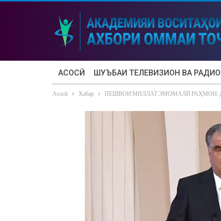
АСОСӢ
ШУЪБАИ ТЕЛЕВИЗИОН ВА РАДИО
Асосӣ
Хабар
ПЕШВОИ МИЛЛАТ ЭМОМАЛӢ РАҲМОН: ДА