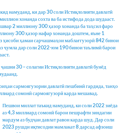
ид намуданд, ки дар 30 соли Истиқлолияти давлатӣ
миллион хонанда сохта ва ба истифода дода шудааст.
швар 2 миллиону 300 ҳазор хонанда ба таҳсил фаро
ллиону 300 ҳазор нафар хонанда доштем, яъне 1
Аз ҳисоби ҳамаи сарчашмаҳои маблағгузорӣ 842 бинои
аз ҷумла дар соли 2022-юм 190 бинои таълимӣ барои
ааст.
и ҷашни 30 – солагии Истиқлолияти давлатӣ бунёд
мудаанд.
лоиҳаи сармоягузории давлатӣ пешбинӣ гардида, танҳо
иллиард сомонӣ сармоягузорӣ карда мешавад.
Пешвои миллат таъкид намуданд, ки соли 2022 зиёда
аз 4,3 миллиард сомонӣ барои пешрафти зиндагии
мардум аз будҷаи давлат равон карда шуд. Дар соли
2023 рушди иқтисодии мамлакат 8 дарсад афзоиш