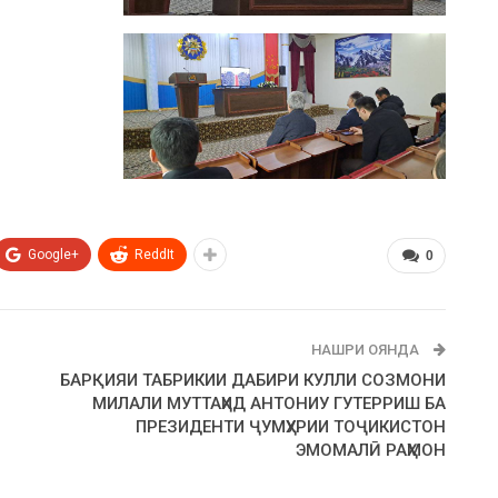
Google+
ReddIt
0
НАШРИ ОЯНДА
БАРҚИЯИ ТАБРИКИИ ДАБИРИ КУЛЛИ СОЗМОНИ
МИЛАЛИ МУТТАҲИД АНТОНИУ ГУТЕРРИШ БА
ПРЕЗИДЕНТИ ҶУМҲУРИИ ТОҶИКИСТОН
ЭМОМАЛӢ РАҲМОН