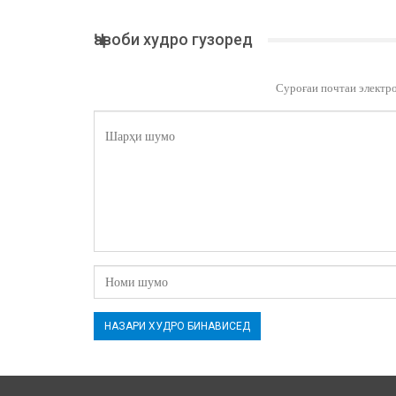
Ҷавоби худро гузоред
Суроғаи почтаи электр