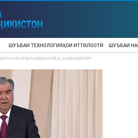
ШУЪБАИ ТЕХНОЛОГИЯҲОИ ИТТИЛООТӢ
ШУЪБАИ Н
Р 5 СОЛ САТҲИ КАМБИЗОАТӢ 22, 5 % КОҲИШ ЁФТ