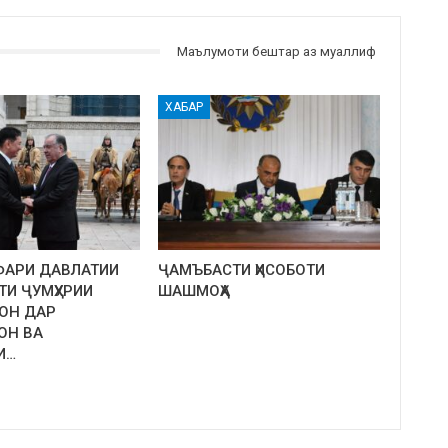
Маълумоти бештар аз муаллиф
ХАБАР
ФАРИ ДАВЛАТИИ
ҶАМЪБАСТИ ҲИСОБОТИ
ТИ ҶУМҲУРИИ
ШАШМОҲА
ОН ДАР
ОН ВА
И…