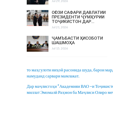
Jul 29, 2026
ОҒОЗИ САФАРИ ДАВЛАТИИ
ПРЕЗИДЕНТИ ҶУМҲУРИИ
ТОҶИКИСТОН ДАР…
Jul 21, 2026
ҶАМЪБАСТИ ҲИСОБОТИ
ШАШМОҲА
Jul 15, 2026
то маҳсулоти ниҳоӣ расонида шуда, барои мар
намуданд сарвари мамлакат.
Дар маҷлисгоҳи “Академияи ВАО –и Тоҷикист
миллат Эмомалӣ Раҳмон ба Маҷлиси Олиро ме