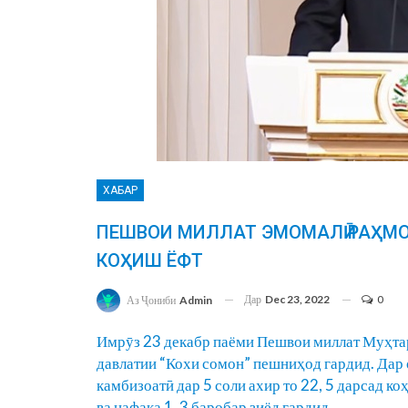
ХАБАР
ПЕШВОИ МИЛЛАТ ЭМОМАЛӢ РАҲМОН:
КОҲИШ ЁФТ
Дар
Dec 23, 2022
0
Аз Ҷониби
Admin
Имрӯз 23 декабр паёми Пешвои миллат Муҳта
давлатии “Кохи сомон” пешниҳод гардид. Дар 
камбизоатӣ дар 5 соли ахир то 22, 5 дарсад ко
ва нафақа 1, 3 баробар зиёд гардид.