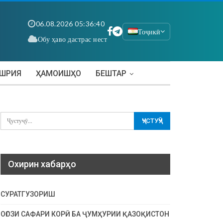
06.08.2026 05:36:41
Тоҷикӣ
Обу ҳаво дастрас нест
АШРИЯ
ҲАМОИШҲО
БЕШТАР
Охирин хабарҳо
СУРАТГУЗОРИШ
ОҒОЗИ САФАРИ КОРӢ БА ҶУМҲУРИИ ҚАЗОҚИСТОН