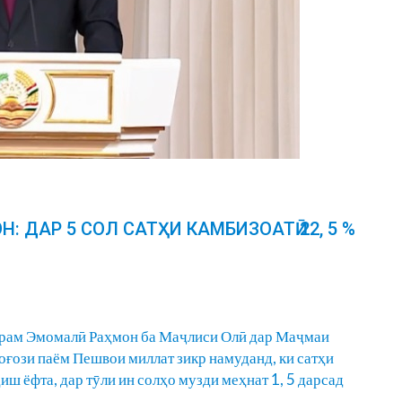
 ДАР 5 СОЛ САТҲИ КАМБИЗОАТӢ 22, 5 %
рам Эмомалӣ Раҳмон ба Маҷлиси Олӣ дар Маҷмаи
оғози паём Пешвои миллат зикр намуданд, ки сатҳи
ҳиш ёфта, дар тӯли ин солҳо музди меҳнат 1, 5 дарсад