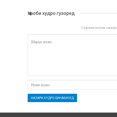
Ҷавоби худро гузоред
Суроғаи почтаи электр