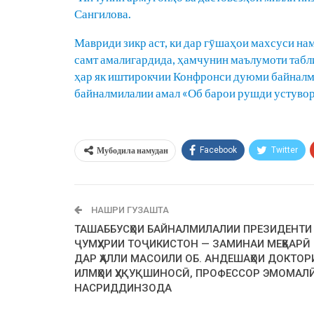
Сангилова.
Мавриди зикр аст, ки дар гӯшаҳои махсуси на
самт амалигардида, ҳамчунин маълумоти табли
ҳар як иштирокчии Конфронси дуюми байналм
байналмилалии амал «Об барои рушди устувор
Мубодила намудан
Facebook
Twitter
НАШРИ ГУЗАШТА
ТАШАББУСҲОИ БАЙНАЛМИЛАЛИИ ПРЕЗИДЕНТИ
ҶУМҲУРИИ ТОҶИКИСТОН — ЗАМИНАИ МЕҲВАРӢ
ДАР ҲАЛЛИ МАСОИЛИ ОБ. АНДЕШАҲОИ ДОКТОР
ИЛМҲОИ ҲУҚУҚШИНОСӢ, ПРОФЕССОР ЭМОМАЛ
НАСРИДДИНЗОДА