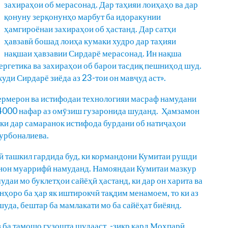
захираҳои об мерасонад. Дар таҳияи лоиҳаҳо ва дар
қонуну зерқонунҳо марбут ба идоракунии
ҳамгироёнаи захираҳои об ҳастанд. Дар сатҳи
ҳавзавӣ бошад лоиҳа кумаки худро дар таҳияи
нақшаи ҳавзавии Сирдарё мерасонад. Ин нақша
нергетика ва захираҳои об барои тасдиқ пешниҳод шуд.
уди Сирдарё зиёда аз 23-тои он мавҷуд аст».
ермерон ва истифодаи технологияи масраф намудани
з 4000 нафар аз омӯзиш гузаронида шуданд. Ҳамзамон
 ки дар самаранок истифода бурдани об натиҷаҳои
Қурбоналиева.
ӣ ташкил гардида буд, ки кормандони Кумитаи рушди
нон муаррифӣ намуданд. Намояндаи Кумитаи мазкур
даи мо буклетҳои сайёҳӣ ҳастанд, ки дар он харита ва
ҳоро ба ҳар як иштирокчӣ тақдим менамоем, то ки аз
уда, бештар ба мамлакати мо ба сайёҳат биёянд.
 ба тамошо гузошта шудааст, -зикр кард Моҳпарӣ