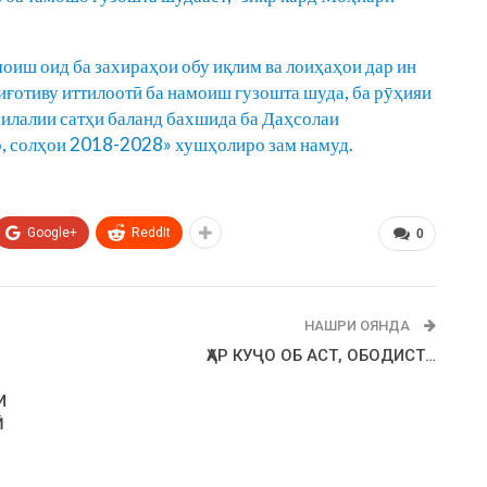
моиш оид ба захираҳои обу иқлим ва лоиҳаҳои дар ин
ғотиву иттилоотӣ ба намоиш гузошта шуда, ба рӯҳияи
илалии сатҳи баланд бахшида ба Даҳсолаи
, солҳои 2018-2028» хушҳолиро зам намуд.
Google+
ReddIt
0
НАШРИ ОЯНДА
ҲАР КУҶО ОБ АСТ, ОБОДИСТ…
И
Ӣ