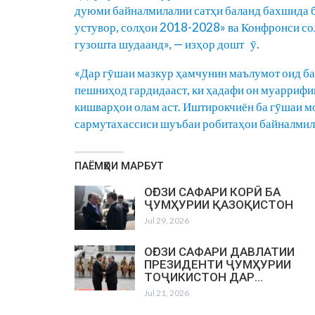
дуюми байналмилалии сатҳи баланд бахшида 
устувор, солҳои 2018-2028» ва Конфронси со
гузошта шудаанд», — изҳор дошт ӯ.
«Дар гӯшаи мазкур ҳамчунин маълумот оид ба
пешниҳод гардидааст, ки ҳадафи он муаррифи
кишварҳои олам аст. Иштирокчиён ба гӯшаи мо
сармутахассиси шуъбаи робитаҳои байналми
ПАЁМҲОИ МАРБУТ
ОҒОЗИ САФАРИ КОРӢ БА
ҶУМҲУРИИ ҚАЗОҚИСТОН
Jul 29, 2026
ОҒОЗИ САФАРИ ДАВЛАТИИ
ПРЕЗИДЕНТИ ҶУМҲУРИИ
ТОҶИКИСТОН ДАР…
Jul 21, 2026