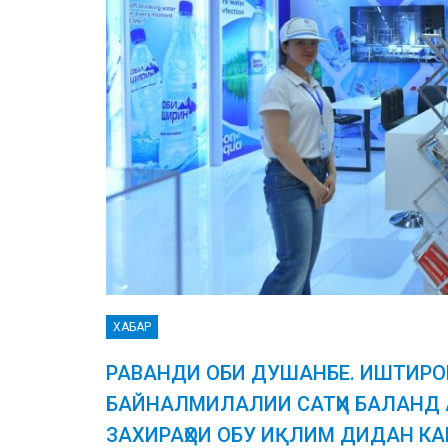
ХАБАР
РАВАНДИ ОБИ ДУШАНБЕ. ИШТИР
БАЙНАЛМИЛАЛИИ САТҲИ БАЛАНД 
ЗАХИРАҲОИ ОБУ ИҚЛИМ ДИДАН К