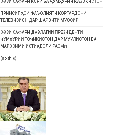
ОҒОЗИ САФАРИ КОРӢ БА ҶУМҲУРИИ ҚАЗОҚИСТОН
ПРИНСИПҲОИ ФАЪОЛИЯТИ КОРГАРДОНИ
ТЕЛЕВИЗИОН ДАР ШАРОИТИ МУОСИР
ОҒОЗИ САФАРИ ДАВЛАТИИ ПРЕЗИДЕНТИ
ҶУМҲУРИИ ТОҶИКИСТОН ДАР МУҒУЛИСТОН ВА
МАРОСИМИ ИСТИҚБОЛИ РАСМӢ
(no title)