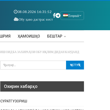
08.08.2026 16:31:53
Тоҷикӣ
Обу ҳаво дастрас нест
АШРИЯ
ҲАМОИШҲО
БЕШТАР
Ш ОИД БА ЗАХИРАҲОИ ОБУ ИҚЛИМ ДИДАН КАРДАНД
Охирин хабарҳо
СУРАТГУЗОРИШ