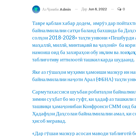
Дар
Jun 8, 2022
0
Аз Ҷониби
Admin
Тавре қаблан хабар додем,
имрӯз дар пойтах
байналмилалии сатҳи баланд бахшида ба Даҳс
солҳои 2018-2028» таҳти унвони «Пешбурди а
маҳаллӣ, миллӣ, минтақавӣ ва ҷаҳонӣ» ба кори
намоиш оид ба захираҳои обу иқлим ва лои
ҳ
а
ҳ
таблиғотиву иттилоотӣ ташкил карда шудаанд.
Яке аз гӯшаҳои муҳими ҳамоиши мазкур ин н
байналмилалии наҷоти Арал (ФБНА) таҳти ун
Сармутахассиси шуъбаи робитаҳои байналми
зимни суҳбат бо мо гуфт, ки ҳадаф аз ташкили
ташвиқи ҳамаҷонибаи Конфронси СММ оид ба
Ҳадафҳои Даҳсолаи байналмилалии амал, ки с
ҳисоб меравад.
«Дар гӯшаи мазкур асосан маводи таблиғотӣ б