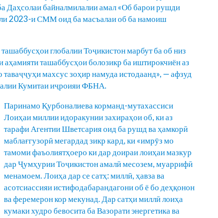
ба Даҳсолаи байналмилалии амал «Об барои рушди
ли 2023-и СММ оид ба масъалаи об ба намоиш
 ташаббусҳои глобалии Тоҷикистон марбут ба об низ
и аҳамияти ташаббусҳои болозикр ба иштирокчиён аз
 таваҷҷуҳи махсус зоҳир намуда истодаанд», — афзуд
лалии Кумитаи иҷроияи ФБНА.
Паринамо Қурбоналиева корманд-мутахассиси
Лоиҳаи миллии идоракунии захираҳои об, ки аз
тарафи Агентии Шветсария оид ба рушд ва ҳамкорӣ
маблағгузорӣ мегардад зикр кард, ки «имрӯз мо
тамоми фаъолиятҳоеро ки дар доираи лоиҳаи мазкур
дар Ҷумҳурии Тоҷикистон амалӣ месозем, муаррифӣ
менамоем. Лоиҳа дар се сатҳ: миллӣ, ҳавза ва
асотсиассияи истифодабарандагони об ё бо деҳқонон
ва феремерон кор мекунад. Дар сатҳи миллӣ лоиҳа
кумаки худро бевосита ба Вазорати энергетика ва