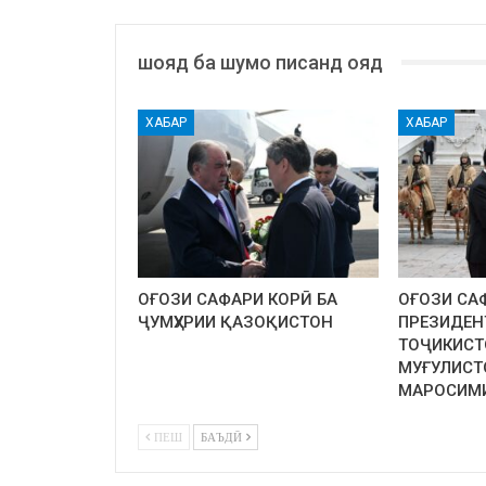
шояд ба шумо писанд ояд
ХАБАР
ХАБАР
ОҒОЗИ САФАРИ КОРӢ БА
ОҒОЗИ СА
ҶУМҲУРИИ ҚАЗОҚИСТОН
ПРЕЗИДЕН
ТОҶИКИСТ
МУҒУЛИСТ
МАРОСИМ
ПЕШ
БАЪДӢ