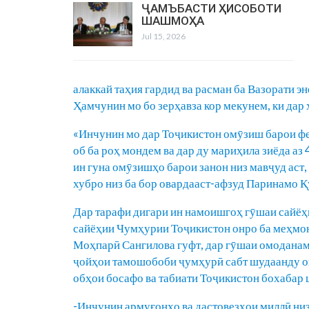
ҶАМЪБАСТИ ҲИСОБОТИ
ШАШМОҲА
Jul 15, 2026
алаккай таҳия гардид ва расман ба Вазорати э
Ҳамчунин мо бо зерҳавза кор мекунем, ки дар х
«Инчунин мо дар Тоҷикистон омӯзиш барои ф
об ба роҳ мондем ва дар ду мариҳила зиёда а
ин гуна омӯзишҳо барои занон низ мавҷуд аст,
хубро низ ба бор овардааст-афзуд Паринамо 
Дар тарафи дигари ин намоишгоҳ гӯшаи сайёҳ
сайёҳии Чумҳурии Тоҷикистон онро ба меҳмо
Моҳпарӣ Сангилова гуфт, дар гӯшаи омоданаму
ҷойҳои тамошобоби ҷумҳурӣ сабт шудаанду он
обҳои босафо ва табиати Тоҷикистон бохабар ш
-Инчунин армуғонҳо ва дастовезҳои миллӣ низ