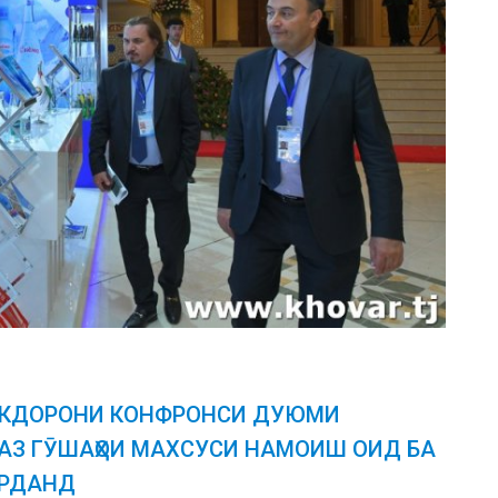
ОКДОРОНИ КОНФРОНСИ ДУЮМИ
АЗ ГӮШАҲОИ МАХСУСИ НАМОИШ ОИД БА
АРДАНД