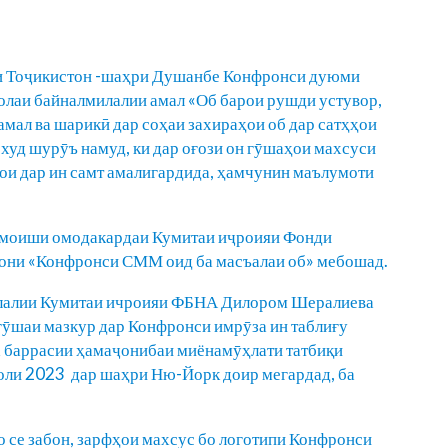
ти Тоҷикистон -шаҳри Душанбе Конфронси дуюми
олаи байналмилалии амал «Об барои рушди устувор,
мал ва шарикӣ дар соҳаи захираҳои об дар сатҳҳои
 худ шурӯъ намуд, ки дар оғози он гӯшаҳои махсуси
ои дар ин самт амалигардида, ҳамчунин маълумоти
амоиши омодакардаи Кумитаи иҷроияи Фонди
вони «Конфронси СММ оид ба масъалаи об» мебошад.
лалии Кумитаи ичроияи ФБНА Дилором Шералиева
 гӯшаи мазкур дар Конфронси имрӯза ин таблиғу
 баррасии ҳамаҷонибаи миёнамӯҳлати татбиқи
оли 2023 дар шаҳри Ню-Йорк доир мегардад, ба
о се забон, зарфҳои махсус бо логотипи Конфронси