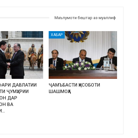
Маълумоти бештар аз муаллиф
ХАБАР
ФАРИ ДАВЛАТИИ
ҶАМЪБАСТИ ҲИСОБОТИ
ТИ ҶУМҲУРИИ
ШАШМОҲА
ОН ДАР
ОН ВА
И…