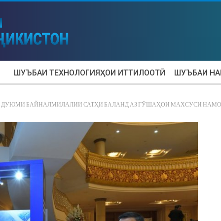
ШУЪБАИ ТЕХНОЛОГИЯҲОИ ИТТИЛООТӢ
ШУЪБАИ Н
 ДУЮМИ БАЙНАЛМИЛАЛИИ САТҲИ БАЛАНД АЗ ГӮШАҲОИ МАХСУСИ НАМОИ