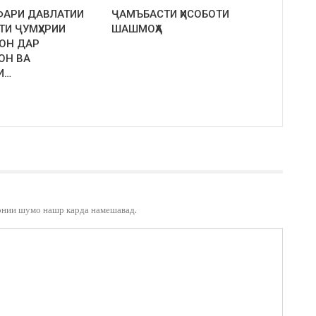
ФАРИ ДАВЛАТИИ
ҶАМЪБАСТИ ҲИСОБОТИ
ТИ ҶУМҲУРИИ
ШАШМОҲА
ОН ДАР
ОН ВА
И…
онии шумо нашр карда намешавад.