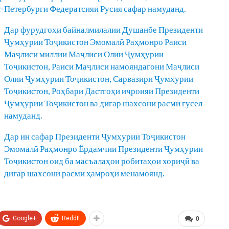
-Петербурги Федератсияи Русия сафар намуданд.
Дар фурудгоҳи байналмилалии Душанбе Президенти
Ҷумҳурии Тоҷикистон Эмомалӣ Раҳмонро Раиси
Маҷлиси миллии Маҷлиси Олии Ҷумҳурии
Тоҷикистон, Раиси Маҷлиси намояндагони Маҷлиси
Олии Ҷумҳурии Тоҷикистон, Сарвазири Ҷумҳурии
Тоҷикистон, Роҳбари Дастгоҳи иҷроияи Президенти
Ҷумҳурии Тоҷикистон ва дигар шахсони расмӣ гусел
намуданд.
Дар ин сафар Президенти Ҷумҳурии Тоҷикистон
Эмомалӣ Раҳмонро Ёрдамчии Президенти Ҷумҳурии
Тоҷикистон оид ба масъалаҳои робитаҳои хориҷӣ ва
дигар шахсони расмӣ ҳамроҳӣ менамоянд.
Google+
ReddIt
0