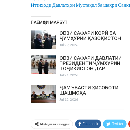
Иттиҳоди Давлатҳои Мустақил ба шаҳри Санкт
ПАЁМҲОИ МАРБУТ
ОҒОЗИ САФАРИ КОРӢ БА
ҶУМҲУРИИ ҚАЗОҚИСТОН
Jul 29, 2026
ОҒОЗИ САФАРИ ДАВЛАТИИ
ПРЕЗИДЕНТИ ҶУМҲУРИИ
ТОҶИКИСТОН ДАР…
Jul 21, 2026
ҶАМЪБАСТИ ҲИСОБОТИ
ШАШМОҲА
Jul 15, 2026
Мубодила намудан
Facebook
Twitter