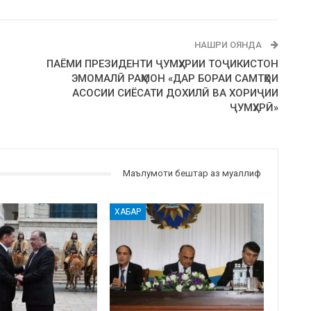
НАШРИ ОЯНДА
ПАЁМИ ПРЕЗИДЕНТИ ҶУМҲУРИИ ТОҶИКИСТОН
ЭМОМАЛӢ РАҲМОН «ДАР БОРАИ САМТҲОИ
АСОСИИ СИЁСАТИ ДОХИЛӢ ВА ХОРИҶИИ
ҶУМҲУРӢ»
Маълумоти бештар аз муаллиф
ХАБАР