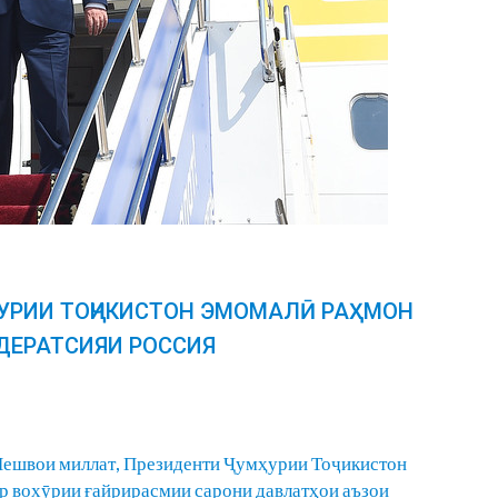
ҲУРИИ ТОҶИКИСТОН ЭМОМАЛӢ РАҲМОН
ДЕРАТСИЯИ РОССИЯ
 Пешвои миллат, Президенти Ҷумҳурии Тоҷикистон
 вохӯрии ғайрирасмии сарони давлатҳои аъзои