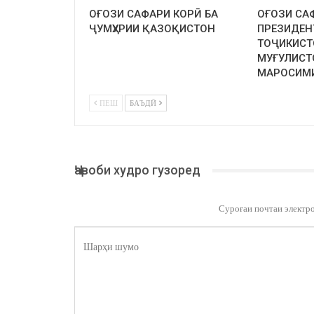
ОҒОЗИ САФАРИ КОРӢ БА
ОҒОЗИ СА
ҶУМҲУРИИ ҚАЗОҚИСТОН
ПРЕЗИДЕН
ТОҶИКИСТ
МУҒУЛИСТ
МАРОСИМ
ПЕШ
БАЪДӢ
Ҷавоби худро гузоред
Суроғаи почтаи электр