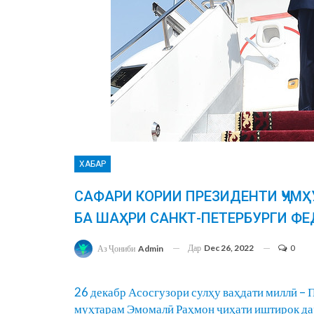
ХАБАР
САФАРИ КОРИИ ПРЕЗИДЕНТИ ҶУМ
БА ШАҲРИ САНКТ-ПЕТЕРБУРГИ ФЕ
Дар
Dec 26, 2022
0
Аз Ҷониби
Admin
26 декабр Асосгузори сулҳу ваҳдати миллӣ –
муҳтарам Эмомалӣ Раҳмон ҷиҳати иштирок дар