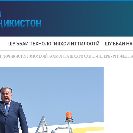
ШУЪБАИ ТЕХНОЛОГИЯҲОИ ИТТИЛООТӢ
ШУЪБАИ Н
И ТОҶИКИСТОН ЭМОМАЛӢ РАҲМОН БА ШАҲРИ САНКТ-ПЕТЕРБУРГИ ФЕДЕР