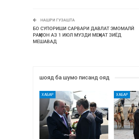
НАШРИ ГУЗАШТА
БО СУПОРИШИ САРВАРИ ДАВЛАТ ЭМОМАЛӢ
РАҲМОН АЗ 1 ИЮЛ МУЗДИ МЕҲНАТ ЗИЁД
МЕШАВАД
шояд ба шумо писанд ояд
ХАБАР
ХАБАР