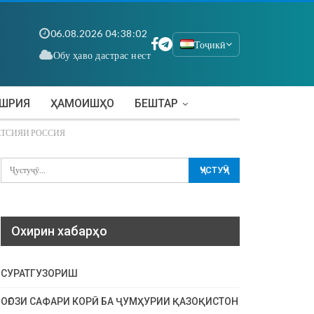
06.08.2026 04:38:02
Тоҷикӣ
Обу ҳаво дастрас нест
АШРИЯ
ҲАМОИШҲО
БЕШТАР
АТСИЯИ РОССИЯ
Охирин хабарҳо
СУРАТГУЗОРИШ
ОҒОЗИ САФАРИ КОРӢ БА ҶУМҲУРИИ ҚАЗОҚИСТОН