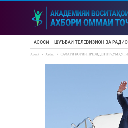
АСОСӢ
ШУЪБАИ ТЕЛЕВИЗИОН ВА РАДИО
Асосӣ
Хабар
САФАРИ КОРИИ ПРЕЗИДЕНТИ ҶУМҲУРИ