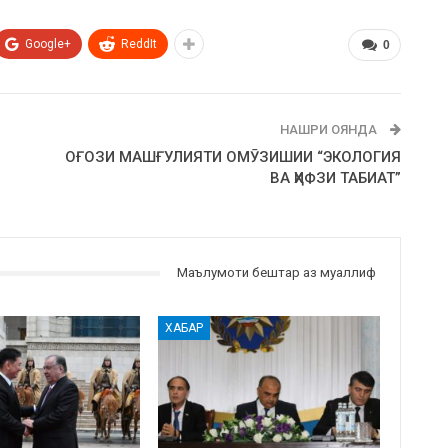
Google+
ReddIt
0
НАШРИ ОЯНДА
ОҒОЗИ МАШҒУЛИЯТИ ОМӮЗИШИИ “ЭКОЛОГИЯ
ВА ҲИФЗИ ТАБИАТ”
Маълумоти бештар аз муаллиф
ХАБАР