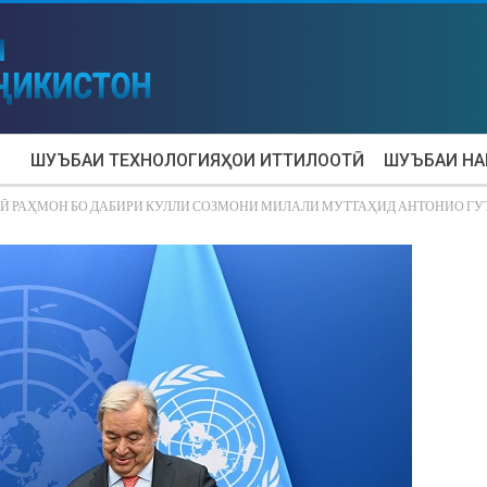
ШУЪБАИ ТЕХНОЛОГИЯҲОИ ИТТИЛООТӢ
ШУЪБАИ Н
 РАҲМОН БО ДАБИРИ КУЛЛИ СОЗМОНИ МИЛАЛИ МУТТАҲИД АНТОНИО ГУ