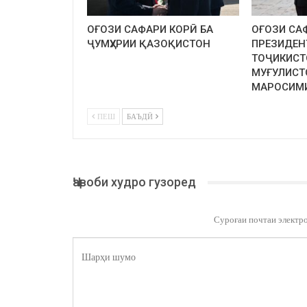
ОҒОЗИ САФАРИ КОРӢ БА
ОҒОЗИ СА
ҶУМҲУРИИ ҚАЗОҚИСТОН
ПРЕЗИДЕН
ТОҶИКИСТ
МУҒУЛИСТ
МАРОСИМ
ПЕШ
БАЪДӢ
Ҷавоби худро гузоред
Суроғаи почтаи электр