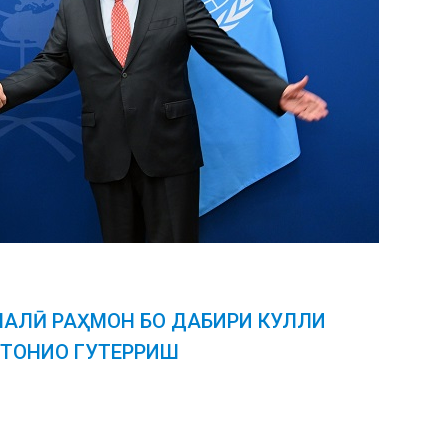
АЛӢ РАҲМОН БО ДАБИРИ КУЛЛИ
ТОНИО ГУТЕРРИШ