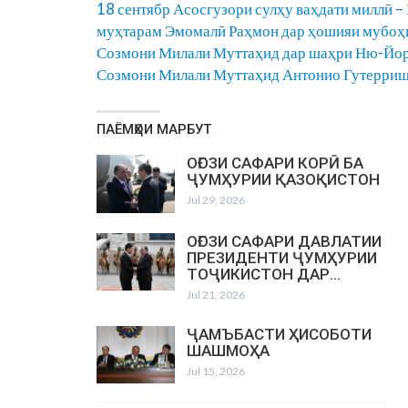
18 сентябр Асосгузори сулҳу ваҳдати миллӣ 
муҳтарам Эмомалӣ Раҳмон дар ҳошияи мубоҳ
Созмони Милали Муттаҳид дар шаҳри Ню-Йор
Созмони Милали Муттаҳид Антонио Гутерриш 
ПАЁМҲОИ МАРБУТ
ОҒОЗИ САФАРИ КОРӢ БА
ҶУМҲУРИИ ҚАЗОҚИСТОН
Jul 29, 2026
ОҒОЗИ САФАРИ ДАВЛАТИИ
ПРЕЗИДЕНТИ ҶУМҲУРИИ
ТОҶИКИСТОН ДАР…
Jul 21, 2026
ҶАМЪБАСТИ ҲИСОБОТИ
ШАШМОҲА
Jul 15, 2026