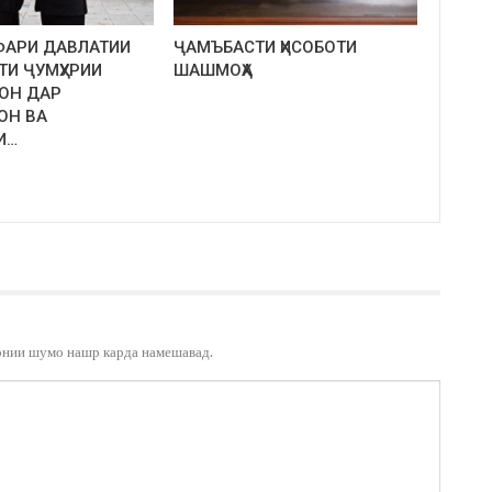
ФАРИ ДАВЛАТИИ
ҶАМЪБАСТИ ҲИСОБОТИ
ТИ ҶУМҲУРИИ
ШАШМОҲА
ОН ДАР
ОН ВА
И…
онии шумо нашр карда намешавад.