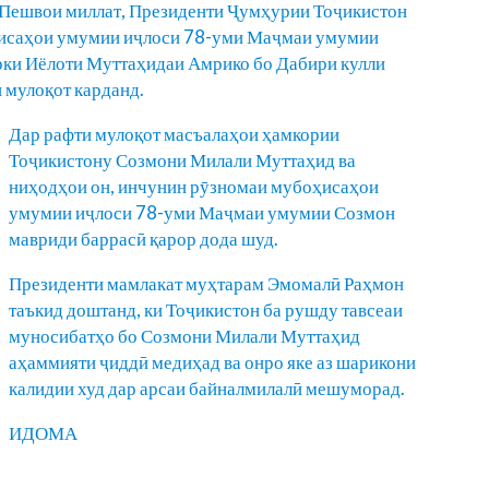
– Пешвои миллат, Президенти Ҷумҳурии Тоҷикистон
исаҳои умумии иҷлоси 78-уми Маҷмаи умумии
ки Иёлоти Муттаҳидаи Амрико бо Дабири кулли
мулоқот карданд.
Дар рафти мулоқот масъалаҳои ҳамкории
Тоҷикистону Созмони Милали Муттаҳид ва
ниҳодҳои он, инчунин рӯзномаи мубоҳисаҳои
умумии иҷлоси 78-уми Маҷмаи умумии Созмон
мавриди баррасӣ қарор дода шуд.
Президенти мамлакат муҳтарам Эмомалӣ Раҳмон
таъкид доштанд, ки Тоҷикистон ба рушду тавсеаи
муносибатҳо бо Созмони Милали Муттаҳид
аҳаммияти ҷиддӣ медиҳад ва онро яке аз шарикони
калидии худ дар арсаи байналмилалӣ мешуморад.
ИДОМА