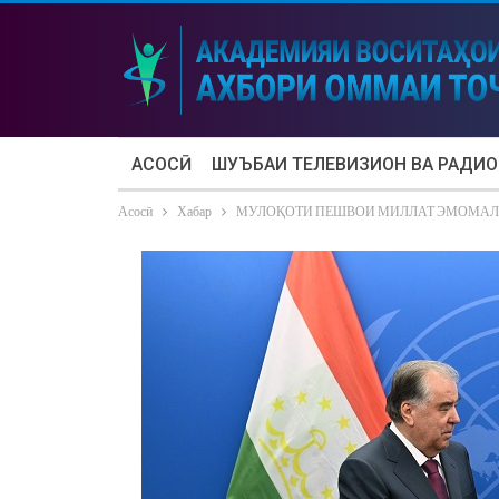
АСОСӢ
ШУЪБАИ ТЕЛЕВИЗИОН ВА РАДИО
Асосӣ
Хабар
МУЛОҚОТИ ПЕШВОИ МИЛЛАТ ЭМОМАЛӢ