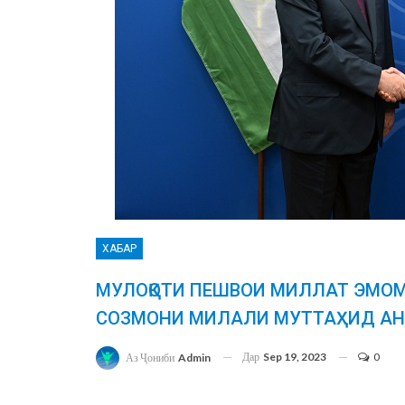
ХАБАР
МУЛОҚОТИ ПЕШВОИ МИЛЛАТ ЭМОМ
СОЗМОНИ МИЛАЛИ МУТТАҲИД АН
Дар
Sep 19, 2023
0
Аз Ҷониби
Admin