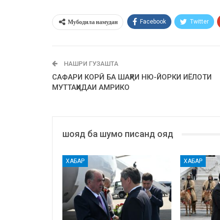
Мубодила намудан
Facebook
Twitter
НАШРИ ГУЗАШТА
САФАРИ КОРӢ БА ШАҲРИ НЮ-ЙОРКИ ИЁЛОТИ
МУТТАҲИДАИ АМРИКО
шояд ба шумо писанд ояд
ХАБАР
ХАБАР