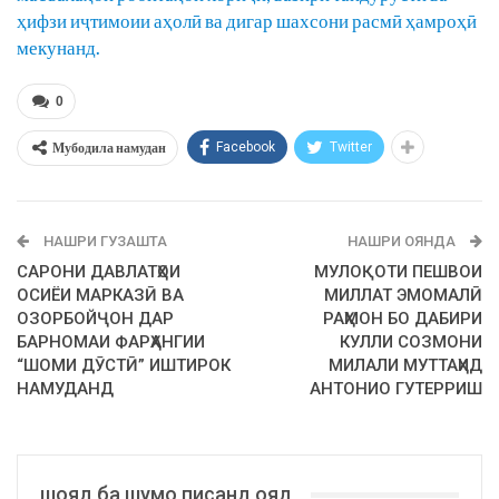
ҳифзи иҷтимоии аҳолӣ ва дигар шахсони расмӣ ҳамроҳӣ
мекунанд.
0
Мубодила намудан
Facebook
Twitter
НАШРИ ГУЗАШТА
НАШРИ ОЯНДА
САРОНИ ДАВЛАТҲОИ
МУЛОҚОТИ ПЕШВОИ
ОСИЁИ МАРКАЗӢ ВА
МИЛЛАТ ЭМОМАЛӢ
ОЗОРБОЙҶОН ДАР
РАҲМОН БО ДАБИРИ
БАРНОМАИ ФАРҲАНГИИ
КУЛЛИ СОЗМОНИ
“ШОМИ ДӮСТӢ” ИШТИРОК
МИЛАЛИ МУТТАҲИД
НАМУДАНД
АНТОНИО ГУТЕРРИШ
шояд ба шумо писанд ояд