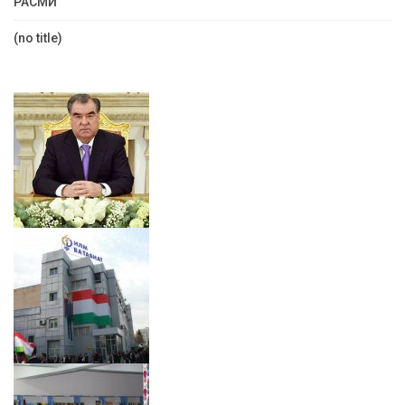
РАСМӢ
(no title)