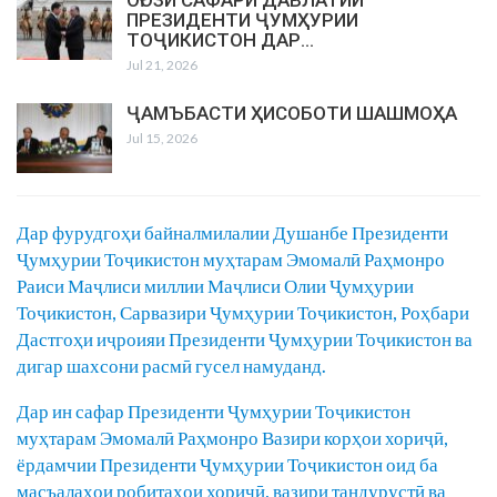
ПРЕЗИДЕНТИ ҶУМҲУРИИ
ТОҶИКИСТОН ДАР…
Jul 21, 2026
ҶАМЪБАСТИ ҲИСОБОТИ ШАШМОҲА
Jul 15, 2026
Дар фурудгоҳи байналмилалии Душанбе Президенти
Ҷумҳурии Тоҷикистон муҳтарам Эмомалӣ Раҳмонро
Раиси Маҷлиси миллии Маҷлиси Олии Ҷумҳурии
Тоҷикистон, Сарвазири Ҷумҳурии Тоҷикистон, Роҳбари
Дастгоҳи иҷроияи Президенти Ҷумҳурии Тоҷикистон ва
дигар шахсони расмӣ гусел намуданд.
Дар ин сафар Президенти Ҷумҳурии Тоҷикистон
муҳтарам Эмомалӣ Раҳмонро Вазири корҳои хориҷӣ,
ёрдамчии Президенти Ҷумҳурии Тоҷикистон оид ба
масъалаҳои робитаҳои хориҷӣ, вазири тандурустӣ ва