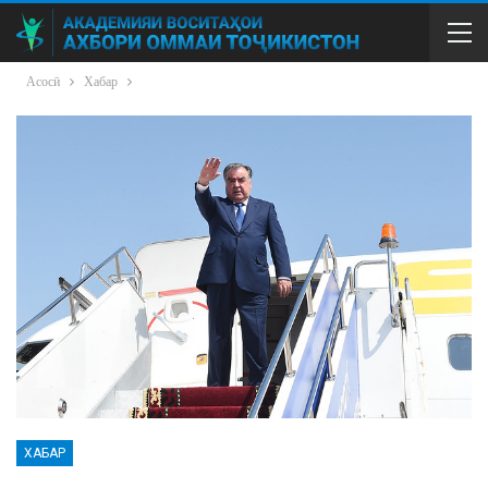
Асосӣ
Хабар
ХАБАР