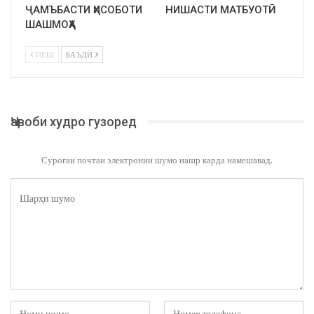
ҶАМЪБАСТИ ҲИСОБОТИ
НИШАСТИ МАТБУОТӢ
ШАШМОҲА
ПЕШ
БАЪДӢ
Ҷавоби худро гузоред
Суроғаи почтаи электронии шумо нашр карда намешавад.