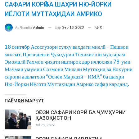
САФАРИ КОРӢ БА ШАҲРИ НЮ-ЙОРКИ
ИЁЛОТИ МУТТАҲИДАИ АМРИКО
Дар
Sep 18, 2023
0
Аз Ҷониби
Admin
18 сентябр Асосгузори сулҳу ваҳдати миллӣ – Пешвои
миллат, Президенти Ҷумҳурии Тоҷикистон муҳтарам
Эмомалӣ Раҳмон ҷиҳати иштирок дар иҷлосияи 78-уми
Маҷмаи умумии Созмони Милали Муттаҳид ва Вохӯрии
сарони давлатҳои “Осиёи Марказӣ – ИМА” ба шаҳри
Ню-Йорки Иёлоти Муттаҳидаи Амрико сафар карданд.
ПАЁМҲОИ МАРБУТ
ОҒОЗИ САФАРИ КОРӢ БА ҶУМҲУРИИ
ҚАЗОҚИСТОН
Jul 29, 2026
ОҒОЗИ САФАРИ ДАВЛАТИИ