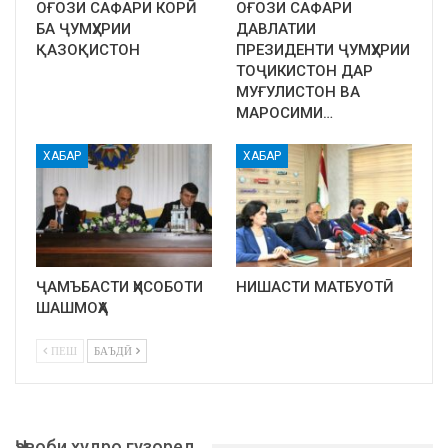
ОҒОЗИ САФАРИ КОРӢ
ОҒОЗИ САФАРИ
БА ҶУМҲУРИИ
ДАВЛАТИИ
ҚАЗОҚИСТОН
ПРЕЗИДЕНТИ ҶУМҲУРИИ
ТОҶИКИСТОН ДАР
МУҒУЛИСТОН ВА
МАРОСИМИ…
ХАБАР
ХАБАР
ҶАМЪБАСТИ ҲИСОБОТИ
НИШАСТИ МАТБУОТӢ
ШАШМОҲА
ПЕШ
БАЪДӢ
Ҷавоби худро гузоред