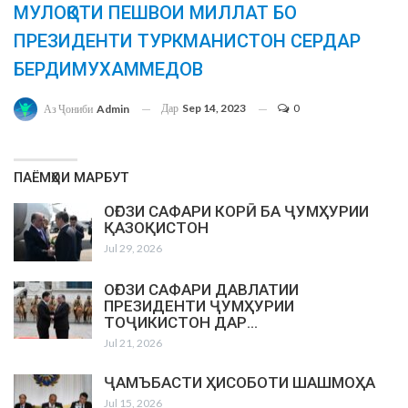
МУЛОҚОТИ ПЕШВОИ МИЛЛАТ БО
ПРЕЗИДЕНТИ ТУРКМАНИСТОН СЕРДАР
БЕРДИМУХАММЕДОВ
Дар
Sep 14, 2023
0
Аз Ҷониби
Admin
ПАЁМҲОИ МАРБУТ
ОҒОЗИ САФАРИ КОРӢ БА ҶУМҲУРИИ
ҚАЗОҚИСТОН
Jul 29, 2026
ОҒОЗИ САФАРИ ДАВЛАТИИ
ПРЕЗИДЕНТИ ҶУМҲУРИИ
ТОҶИКИСТОН ДАР…
Jul 21, 2026
ҶАМЪБАСТИ ҲИСОБОТИ ШАШМОҲА
Jul 15, 2026