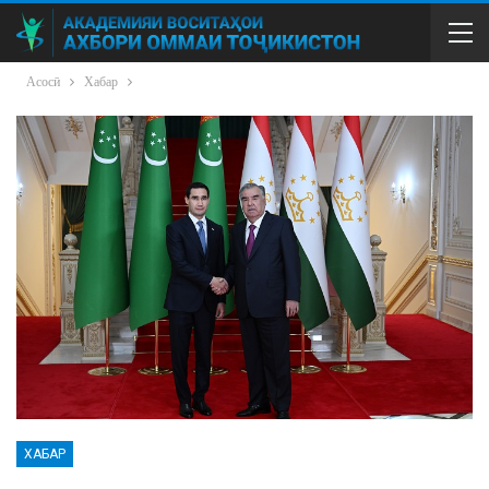
Асосӣ
Хабар
ХАБАР