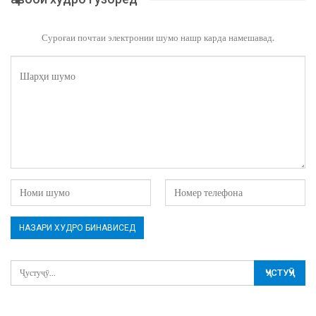
Суроғаи почтаи электронии шумо нашр карда намешавад.