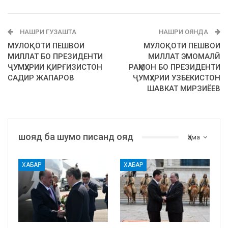
НАШРИ ГУЗАШТА
НАШРИ ОЯНДА
МУЛОҚОТИ ПЕШВОИ
МУЛОҚОТИ ПЕШВОИ
МИЛЛАТ БО ПРЕЗИДЕНТИ
МИЛЛАТ ЭМОМАЛӢ
ҶУМҲУРИИ ҚИРҒИЗИСТОН
РАҲМОН БО ПРЕЗИДЕНТИ
САДИР ЖАПАРОВ
ҶУМҲУРИИ УЗБЕКИСТОН
ШАВКАТ МИРЗИЁЕВ
шояд ба шумо писанд ояд
Ҳама
ХАБАР
ХАБАР