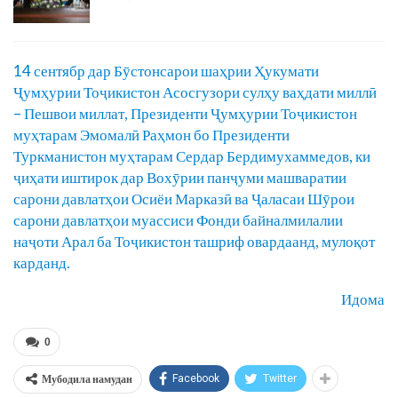
14 сентябр дар Бӯстонсарои шаҳрии Ҳукумати
Ҷумҳурии Тоҷикистон Асосгузори сулҳу ваҳдати миллӣ
– Пешвои миллат, Президенти Ҷумҳурии Тоҷикистон
муҳтарам Эмомалӣ Раҳмон бо Президенти
Туркманистон муҳтарам Сердар Бердимухаммедов, ки
ҷиҳати иштирок дар Вохӯрии панҷуми машваратии
сарони давлатҳои Осиёи Марказӣ ва Ҷаласаи Шӯрои
сарони давлатҳои муассиси Фонди байналмилалии
наҷоти Арал ба Тоҷикистон ташриф овардаанд, мулоқот
карданд.
Идома
0
Мубодила намудан
Facebook
Twitter