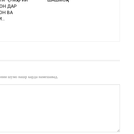
ТИ ҶУМҲУРИИ
ШАШМОҲА
ОН ДАР
ОН ВА
И…
онии шумо нашр карда намешавад.