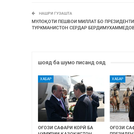
НАШРИ ГУЗАШТА
МУЛОҚОТИ ПЕШВОИ МИЛЛАТ БО ПРЕЗИДЕНТИ
ТУРКМАНИСТОН СЕРДАР БЕРДИМУХАММЕДО
шояд ба шумо писанд ояд
ХАБАР
ХАБАР
ОҒОЗИ САФАРИ КОРӢ БА
ОҒОЗИ СА