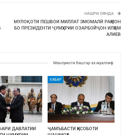
НАШРИ ОЯНДА
МУЛОҚОТИ ПЕШВОИ МИЛЛАТ ЭМОМАЛӢ РАҲМОН
В
БО ПРЕЗИДЕНТИ ҶУМҲУРИИ ОЗАРБОЙҶОН ИЛҲОМ
АЛИЕВ
Маълумоти бештар аз муаллиф
ХАБАР
ФАРИ ДАВЛАТИИ
ҶАМЪБАСТИ ҲИСОБОТИ