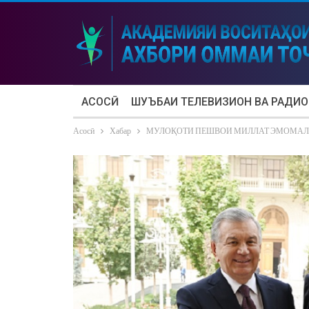
АСОСӢ
ШУЪБАИ ТЕЛЕВИЗИОН ВА РАДИО
Асосӣ
Хабар
МУЛОҚОТИ ПЕШВОИ МИЛЛАТ ЭМОМАЛӢ