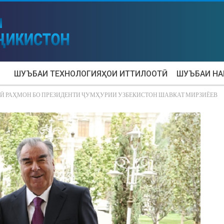
ШУЪБАИ ТЕХНОЛОГИЯҲОИ ИТТИЛООТӢ
ШУЪБАИ Н
 РАҲМОН БО ПРЕЗИДЕНТИ ҶУМҲУРИИ УЗБЕКИСТОН ШАВКАТ МИРЗИЁЕВ