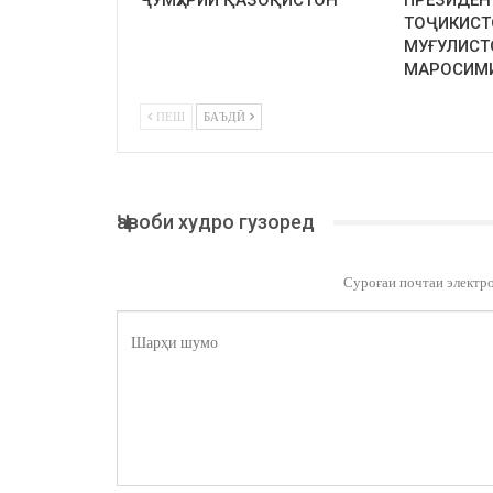
ҶУМҲУРИИ ҚАЗОҚИСТОН
ПРЕЗИДЕН
ТОҶИКИСТ
МУҒУЛИСТ
МАРОСИМ
ПЕШ
БАЪДӢ
Ҷавоби худро гузоред
Суроғаи почтаи электр