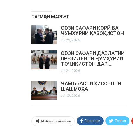
ПАЁМҲОИ МАРБУТ
ОҒОЗИ САФАРИ КОРӢ БА
ҶУМҲУРИИ ҚАЗОҚИСТОН
Jul 29, 2026
ОҒОЗИ САФАРИ ДАВЛАТИИ
ПРЕЗИДЕНТИ ҶУМҲУРИИ
ТОҶИКИСТОН ДАР…
Jul 21, 2026
ҶАМЪБАСТИ ҲИСОБОТИ
ШАШМОҲА
Jul 15, 2026
Мубодила намудан
Facebook
Twitter