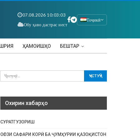
07.08.2026 10:03:04
Тоҷикӣ
Обу ҳаво дастрас нест
АШРИЯ
ҲАМОИШҲО
БЕШТАР
Охирин хабарҳо
СУРАТГУЗОРИШ
ОҒОЗИ САФАРИ КОРӢ БА ҶУМҲУРИИ ҚАЗОҚИСТОН