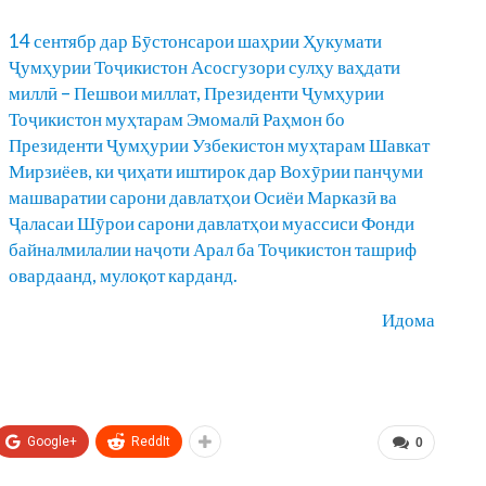
14 сентябр дар Бӯстонсарои шаҳрии Ҳукумати
Ҷумҳурии Тоҷикистон Асосгузори сулҳу ваҳдати
миллӣ – Пешвои миллат, Президенти Ҷумҳурии
Тоҷикистон муҳтарам Эмомалӣ Раҳмон бо
Президенти Ҷумҳурии Узбекистон муҳтарам Шавкат
Мирзиёев, ки ҷиҳати иштирок дар Вохӯрии панҷуми
машваратии сарони давлатҳои Осиёи Марказӣ ва
Ҷаласаи Шӯрои сарони давлатҳои муассиси Фонди
байналмилалии наҷоти Арал ба Тоҷикистон ташриф
овардаанд, мулоқот карданд.
Идома
Google+
ReddIt
0