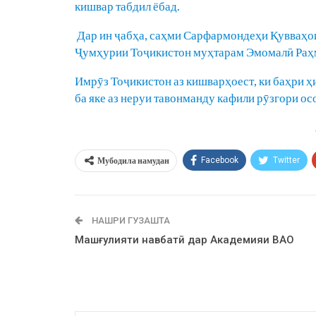
кишвар табдил ёбад.
Дар ин ҷабҳа, саҳми Сарфармондеҳи Қувваҳо
Ҷумҳурии Тоҷикистон муҳтарам Эмомалӣ Раҳм
Имрӯз Тоҷикистон аз кишварҳоест, ки баҳри ҳ
ба яке аз неруи тавонманду кафили рӯзгори о
Мубодила намудан
Facebook
Twitter
НАШРИ ГУЗАШТА
Машғулияти навбатӣ дар Академияи ВАО