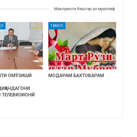
Маълумоти бештар аз муаллиф
ҲО
ТАМОС
ЯТИ ОМӮЗИШӢ
МОДАРАМ БАХТОВАРАМ
ИҲАНДАГОНИ
И ТЕЛЕВИЗИОНӢ