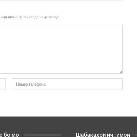
онии шумо нашр карда намешавад.
с бо мо
Шабакаҳои иҷтимоӣ