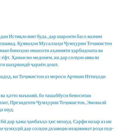
аи Истиқлолият буда, дар шароити басо вазнин
р мешавад. Қувваҳои Мусаллаҳи Ҷумҳурии Тоҷикистон
минаи биноҳою иншооти аҳамияти ҳарбидошта ва
 ёфт. Ҳамаи мо медонем, ки дар солҳои аввали
нги шаҳрвандӣ ҷараён дошт.
надод, ки Тоҷикистон аз мероси Артиши Иттиҳоди
ва ҳатто маънавӣ, бо ташаббуси бевоситаи
ллат, Президенти Ҷумҳурии Тоҷикистон, Эмомалӣ
а шуд.
бӣ дар ҳама ҷанбаъҳо ҳис мешуд. Сарфи назар аз ин
и ҷумҳурӣ дар солҳои душвори муқовимат роҳи пур-