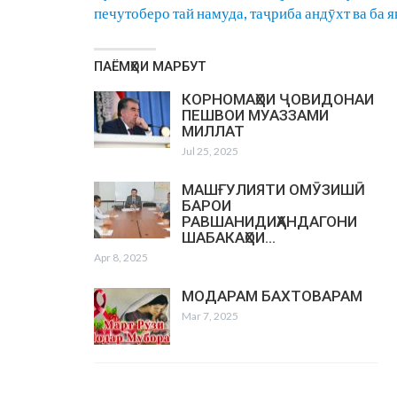
печутоберо тай намуда, таҷриба андӯхт ва ба я
ПАЁМҲОИ МАРБУТ
КОРНОМАҲОИ ҶОВИДОНАИ
ПЕШВОИ МУАЗЗАМИ
МИЛЛАТ
Jul 25, 2025
МАШҒУЛИЯТИ ОМӮЗИШӢ
БАРОИ
РАВШАНИДИҲАНДАГОНИ
ШАБАКАҲОИ…
Apr 8, 2025
МОДАРАМ БАХТОВАРАМ
Mar 7, 2025