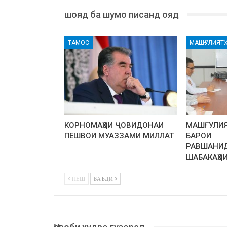
шояд ба шумо писанд ояд
ТАМОС
МАШҒУЛИЯТ
КОРНОМАҲОИ ҶОВИДОНАИ
МАШҒУЛИ
ПЕШВОИ МУАЗЗАМИ МИЛЛАТ
БАРОИ
РАВШАНИД
ШАБАКАҲО
ПЕШ
БАЪДӢ