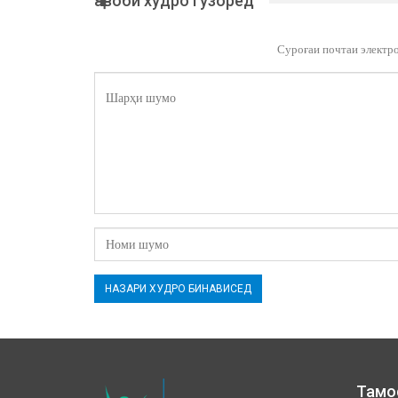
Ҷавоби худро гузоред
Суроғаи почтаи электр
Тамо