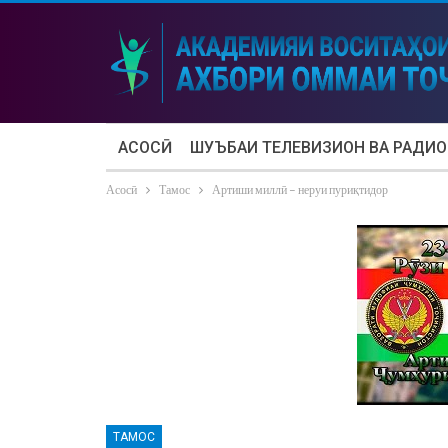
АСОСӢ
ШУЪБАИ ТЕЛЕВИЗИОН ВА РАДИО
Асосӣ
Тамос
Артиши миллӣ – неруи пуриқтидор
ТАМОС