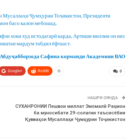
и Мусаллаҳи Ҷумҳурии Тоҷикистон, Президенти
он басо калон мебошад.
ифзи хоки худ истодагарӣ карда, Артиши миллии он низ
соиштаи мардум табдил ёфтааст.
Абдуҷабборзода Сафина корманди Академияи ВАО
Google+
ReddIt
0
НАШРИ ОЯНДА
СУХАНРОНИИ Пешвои миллат Эмомалӣ Раҳмон
ба муносибати 29-солагии таъсисёбии
Қувваҳои Мусаллаҳи Ҷумҳурии Тоҷикистон