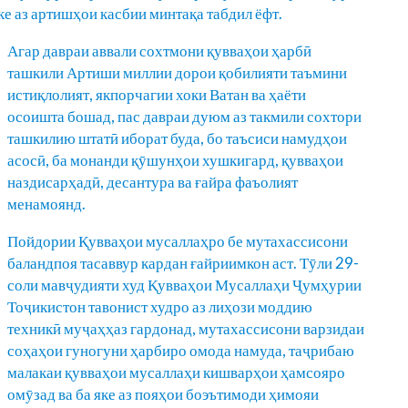
ке аз артишҳои касбии минтақа табдил ёфт.
Агар давраи аввали сохтмони қувваҳои ҳарбӣ
ташкили Артиши миллии дорои қобилияти таъмини
истиқлолият, якпорчагии хоки Ватан ва ҳаёти
осоишта бошад, пас давраи дуюм аз такмили сохтори
ташкилию штатӣ иборат буда, бо таъсиси намудҳои
асосӣ, ба монанди қӯшунҳои хушкигард, қувваҳои
наздисарҳадӣ, десантура ва ғайра фаъолият
менамоянд.
Пойдории Қувваҳои мусаллаҳро бе мутахассисони
баландпоя тасаввур кардан ғайриимкон аст. Тӯли 29-
соли мавҷудияти худ Қувваҳои Мусаллаҳи Ҷумҳурии
Тоҷикистон тавонист худро аз лиҳози моддию
техникӣ муҷаҳҳаз гардонад, мутахассисони варзидаи
соҳаҳои гуногуни ҳарбиро омода намуда, таҷрибаю
малакаи қувваҳои мусаллаҳи кишварҳои ҳамсояро
омӯзад ва ба яке аз пояҳои боэътимоди ҳимояи