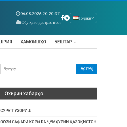
06.08.2026 20:20:37
Тоҷикӣ
Обу ҳаво дастрас нест
АШРИЯ
ҲАМОИШҲО
БЕШТАР
Охирин хабарҳо
СУРАТГУЗОРИШ
ОҒОЗИ САФАРИ КОРӢ БА ҶУМҲУРИИ ҚАЗОҚИСТОН