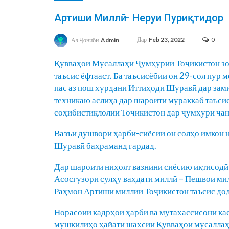
Артиши Миллӣ – Неруи Пуриқтидор
Дар
Feb 23, 2022
0
Аз Ҷониби
Admin
Қувваҳои Мусаллаҳи Ҷумҳурии Тоҷикистон зод
таъсис ёфтааст. Ба таъсисёбии он 29-сол пу
пас аз пош хӯрдани Иттиҳоди Шӯравӣ дар за
техникаю аслиҳа дар шароити мураккаб таъсис
соҳибистиқлолии Тоҷикистон дар ҷумҳурӣ ҷа
Вазъи душвори ҳарбӣ-сиёсии он солҳо имкон 
Шӯравӣ баҳраманд гардад.
Дар шароити ниҳоят вазнини сиёсию иқтисодӣ 
Асосгузори сулҳу ваҳдати миллӣ – Пешвои ми
Раҳмон Артиши миллии Тоҷикистон таъсис дод
Норасоии кадрҳои ҳарбӣ ва мутахассисони кас
мушкилиҳо ҳайати шахсии Қувваҳои мусаллаҳ