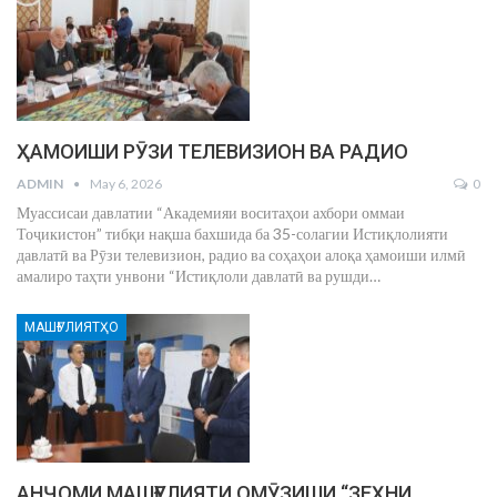
ҲАМОИШИ РӮЗИ ТЕЛЕВИЗИОН ВА РАДИО
ADMIN
May 6, 2026
0
Муассисаи давлатии “Академияи воситаҳои ахбори оммаи
Тоҷикистон” тибқи нақша бахшида ба 35-солагии Истиқлолияти
давлатӣ ва Рӯзи телевизион, радио ва соҳаҳои алоқа ҳамоиши илмӣ
амалиро таҳти унвони “Истиқлоли давлатӣ ва рушди
…
МАШҒУЛИЯТҲО
АНҶОМИ МАШҒУЛИЯТИ ОМӮЗИШИ “ЗЕҲНИ