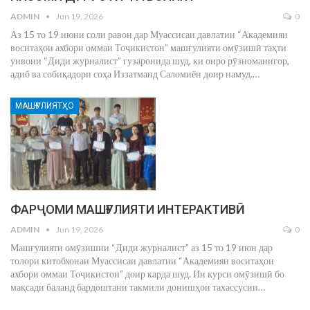
ADMIN
Jun 19, 2026
0
Аз 15 то 19 июни соли равон дар Муассисаи давлатии “Академияи
воситаҳои ахбори оммаи Тоҷикистон” машғулияти омӯзишӣ таҳти
унвони “Диди журналист” гузаронида шуд, ки онро рӯзноманигор,
адиб ва собиқадори соҳа Иззатманд Саломиён доир намуд.
…
МАШҒУЛИЯТҲО
ФАРҶОМИ МАШҒУЛИЯТИ ИНТЕРАКТИВӢ
ADMIN
Jun 19, 2026
0
Машғулияти омӯзишии “Диди журналист” аз 15 то 19 июн дар
толори китобхонаи Муассисаи давлатии “Академияи воситаҳои
ахбори оммаи Тоҷикистон” доир карда шуд. Ин курси омӯзишӣ бо
мақсади баланд бардоштани такмили донишҳои тахассусии
…