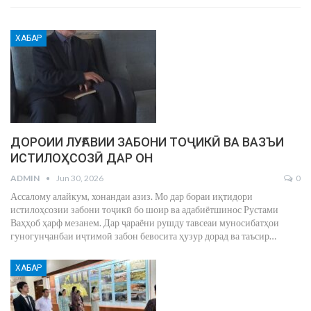
ХАБАР
ДОРОИИ ЛУҒАВИИ ЗАБОНИ ТОҶИКӢ ВА ВАЗЪИ
ИСТИЛОҲСОЗӢ ДАР ОН
ADMIN
Jun 30, 2026
0
Ассалому алайкум, хонандаи азиз. Мо дар бораи иқтидори
истилоҳсозии забони тоҷикӣ бо шоир ва адабиётшинос Рустами
Ваҳҳоб ҳарф мезанем.
Дар ҷараёни рушду тавсеаи муносибатҳои
гуногунҷанбаи иҷтимоӣ забон бевосита ҳузур дорад ва таъсир
…
ХАБАР