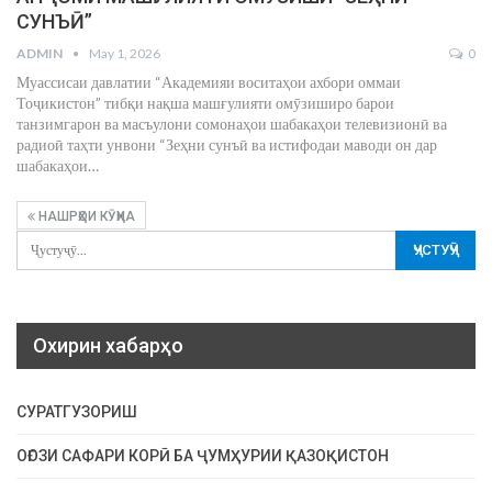
СУНЪӢ”
ADMIN
May 1, 2026
0
Муассисаи давлатии “Академияи воситаҳои ахбори оммаи
Тоҷикистон” тибқи нақша машғулияти омӯзиширо барои
танзимгарон ва масъулони сомонаҳои шабакаҳои телевизионӣ ва
радиоӣ таҳти унвони “Зеҳни сунъӣ ва истифодаи маводи он дар
шабакаҳои
…
НАШРҲОИ КӮҲНА
Охирин хабарҳо
СУРАТГУЗОРИШ
ОҒОЗИ САФАРИ КОРӢ БА ҶУМҲУРИИ ҚАЗОҚИСТОН