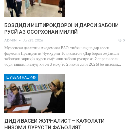
БОЗДИДИ ИШТИРОКДОРОНИ ДАРСИ ЗАБОНИ
РУСӢ АЗ ОСОРХОНАИ МИЛЛӢ
ADMIN
Jun 23, 2026
0
Муассисаи давлатии Академияи ВАО тибқи нақша дар асоси
фармони Президенти Ҷумҳурии Тоҷикистон «Дар бораи омӯзиши
забонҳои хориҷӣ» курси омӯзиши забони русиро аз 2 апрели соли
ҷорӣ ташкил намуд, ки он 3 моҳ (то 2 июли соли 2026) бо низоми
…
ШУЪБАИ НАШРИЯ
ДИДИ ВАСЕИ ЖУРНАЛИСТ – КАФОЛАТИ
НИЗОМИ ДУРУСТИ ФАЪОЛИЯТ