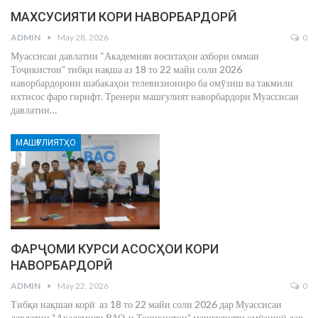
МАХСУСИЯТИ КОРИ НАВОРБАРДОРӢ
ADMIN
May 28, 2026
0
Муассисаи давлатии “Академияи воситаҳои ахбори оммаи
Тоҷикистон” тибқи нақша аз 18 то 22 майи соли 2026
наворбардорони шабакаҳои телевизиониро ба омӯзиш ва такмили
ихтисос фаро гирифт. Тренери машғулият наворбардори Муассисаи
давлатии
…
МАШҒУЛИЯТҲО
ФАРҶОМИ КУРСИ АСОСҲОИ КОРИ
НАВОРБАРДОРӢ
ADMIN
May 22, 2026
0
Тибқи нақшаи корӣ аз 18 то 22 майи соли 2026 дар Муассисаи
давлатии “Академияи ВАО-и Тоҷикистон” машғулияти омӯзишӣ дар