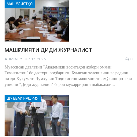
МАШҒУЛИЯТҲО
МАШҒУЛИЯТИ ДИДИ ЖУРНАЛИСТ
ADMIN
Jun 15, 2026
0
Муассисаи давлатии “Академияи воситаҳои ахбори оммаи
Тоҷикистон” бо дастури роҳбарияти Кумитаи телевизион ва радиои
назди Ҳукумати Ҷумҳурии Тоҷикистон машғулияти омӯзиширо зери
унвони “Диди журналист” барои муҳаррирони шабакаҳои
…
ШУЪБАИ НАШРИЯ