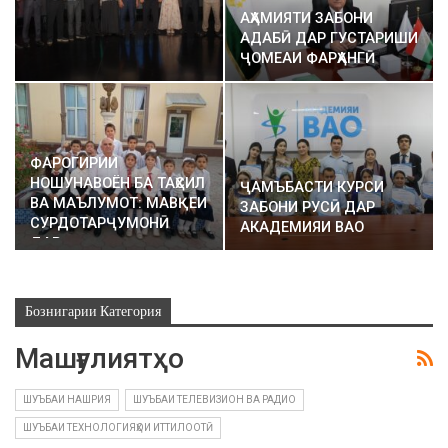
АҲАМИЯТИ ЗАБОНИ
АДАБӢ ДАР ГУСТАРИШИ
ҶОМЕАИ ФАРҲАНГӢ
ФАРОГИРИИ
НОШУНАВОЁН БА ТАҲСИЛ
ҶАМЪБАСТИ КУРСИ
ВА МАЪЛУМОТ: МАВҚЕИ
ЗАБОНИ РУСӢ ДАР
СУРДОТАРҶУМОНӢ
АКАДЕМИЯИ ВАО
ДАР…
Бознигарии Категория
Машғулиятҳо
ШУЪБАИ НАШРИЯ
ШУЪБАИ ТЕЛЕВИЗИОН ВА РАДИО
ШУЪБАИ ТЕХНОЛОГИЯҲОИ ИТТИЛООТӢ