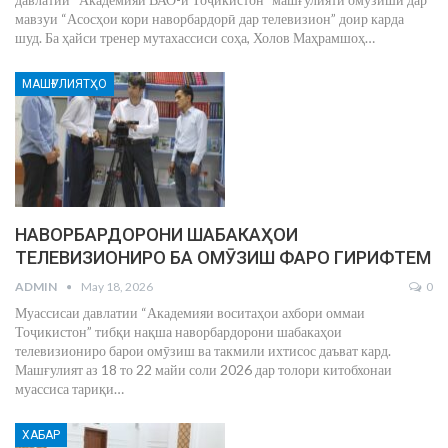
мавзуи “Асосҳои кори наворбардорӣ дар телевизион” доир карда
шуд. Ба ҳайси тренер мутахассиси соҳа, Холов Маҳрамшоҳ
…
МАШҒУЛИЯТҲО
НАВОРБАРДОРОНИ ШАБАКАҲОИ
ТЕЛЕВИЗИОНИРО БА ОМӮЗИШ ФАРО ГИРИФТЕМ
ADMIN
May 18, 2026
0
Муассисаи давлатии “Академияи воситаҳои ахбори оммаи
Тоҷикистон” тибқи нақша наворбардорони шабакаҳои
телевизиониро барои омӯзиш ва такмили ихтисос даъват кард.
Машғулият аз 18 то 22 майи соли 2026 дар толори китобхонаи
муассиса тариқи
…
ХАБАР