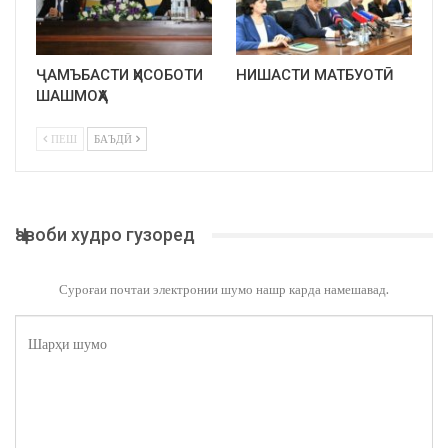
ҶАМЪБАСТИ ҲИСОБОТИ
НИШАСТИ МАТБУОТӢ
ШАШМОҲА
ПЕШ
БАЪДӢ
Ҷавоби худро гузоред
Суроғаи почтаи электронии шумо нашр карда намешавад.