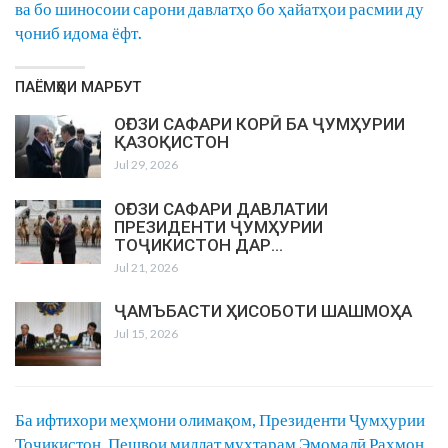
ва бо шиносоии сарони давлатҳо бо ҳайатҳои расмии ду
ҷониб идома ёфт.
ПАЁМҲОИ МАРБУТ
ОҒОЗИ САФАРИ КОРӢ БА ҶУМҲУРИИ
ҚАЗОҚИСТОН
Jul 29, 2026
ОҒОЗИ САФАРИ ДАВЛАТИИ
ПРЕЗИДЕНТИ ҶУМҲУРИИ
ТОҶИКИСТОН ДАР…
Jul 21, 2026
ҶАМЪБАСТИ ҲИСОБОТИ ШАШМОҲА
Jul 15, 2026
Ба ифтихори меҳмони олимақом, Президенти Ҷумҳурии
Тоҷикистон, Пешвои миллат муҳтарам Эмомалӣ Раҳмон