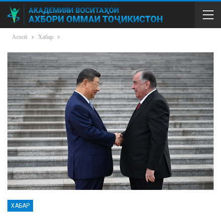
Асосӣ
Хабар
ХАБАР