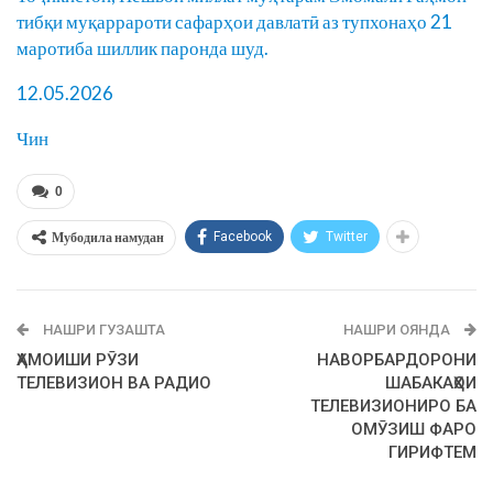
тибқи муқаррароти сафарҳои давлатӣ аз тупхонаҳо 21
маротиба шиллик паронда шуд.
12.05.2026
Чин
0
Мубодила намудан
Facebook
Twitter
НАШРИ ГУЗАШТА
НАШРИ ОЯНДА
ҲАМОИШИ РӮЗИ
НАВОРБАРДОРОНИ
ТЕЛЕВИЗИОН ВА РАДИО
ШАБАКАҲОИ
ТЕЛЕВИЗИОНИРО БА
ОМӮЗИШ ФАРО
ГИРИФТЕМ