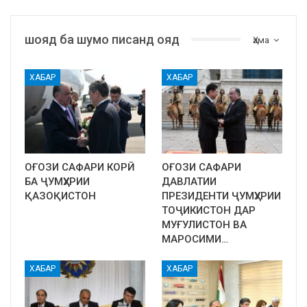
шояд ба шумо писанд ояд
Ҳама
ХАБАР
ХАБАР
ОҒОЗИ САФАРИ КОРӢ
ОҒОЗИ САФАРИ
БА ҶУМҲУРИИ
ДАВЛАТИИ
ҚАЗОҚИСТОН
ПРЕЗИДЕНТИ ҶУМҲУРИИ
ТОҶИКИСТОН ДАР
МУҒУЛИСТОН ВА
МАРОСИМИ…
ХАБАР
ХАБАР