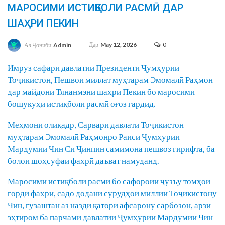
МАРОСИМИ ИСТИҚБОЛИ РАСМӢ ДАР
ШАҲРИ ПЕКИН
Дар
May 12, 2026
0
Аз Ҷониби
Admin
Имрӯз сафари давлатии Президенти Ҷумҳурии
Тоҷикистон, Пешвои миллат муҳтарам Эмомалӣ Раҳмон
дар майдони Тянанмэни шаҳри Пекин бо маросими
бошукуҳи истиқболи расмӣ оғоз гардид.
Меҳмони олиқадр, Сарвари давлати Тоҷикистон
муҳтарам Эмомалӣ Раҳмонро Раиси Ҷумҳурии
Мардумии Чин Си Ҷинпин самимона пешвоз гирифта, ба
болои шоҳсуфаи фахрӣ даъват намуданд.
Маросими истиқболи расмӣ бо сафороии ҷузъу томҳои
горди фахрӣ, садо додани сурудҳои миллии Тоҷикистону
Чин, гузаштан аз назди қатори афсарону сарбозон, арзи
эҳтиром ба парчами давлатии Ҷумҳурии Мардумии Чин