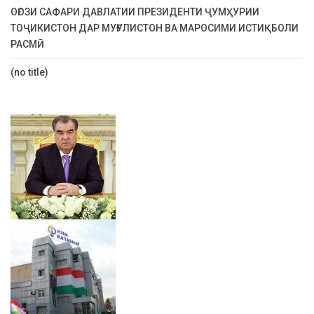
ОҒОЗИ САФАРИ ДАВЛАТИИ ПРЕЗИДЕНТИ ҶУМҲУРИИ
ТОҶИКИСТОН ДАР МУҒУЛИСТОН ВА МАРОСИМИ ИСТИҚБОЛИ
РАСМӢ
(no title)