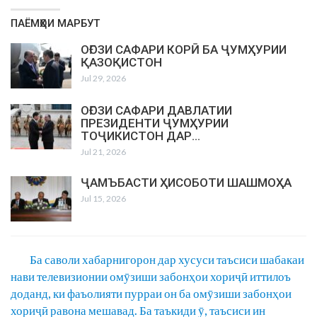
ПАЁМҲОИ МАРБУТ
ОҒОЗИ САФАРИ КОРӢ БА ҶУМҲУРИИ
ҚАЗОҚИСТОН
Jul 29, 2026
ОҒОЗИ САФАРИ ДАВЛАТИИ
ПРЕЗИДЕНТИ ҶУМҲУРИИ
ТОҶИКИСТОН ДАР…
Jul 21, 2026
ҶАМЪБАСТИ ҲИСОБОТИ ШАШМОҲА
Jul 15, 2026
Ба саволи хабарнигорон дар хусуси таъсиси шабакаи
нави телевизионии омӯзиши забонҳои хориҷӣ иттилоъ
доданд, ки фаъолияти пурраи он ба омӯзиши забонҳои
хориҷӣ равона мешавад. Ба таъкиди ӯ, таъсиси ин