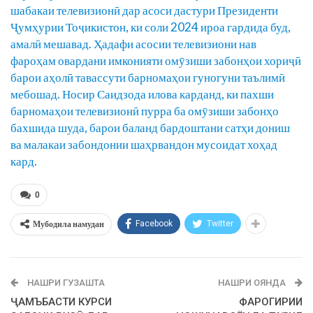
шабакаи телевизионӣ дар асоси дастури Президенти
Ҷумҳурии Тоҷикистон, ки соли 2024 ироа гардида буд,
амалӣ мешавад. Ҳадафи асосии телевизиони нав
фароҳам овардани имконияти омӯзиши забонҳои хориҷӣ
барои аҳолӣ тавассути барномаҳои гуногуни таълимӣ
мебошад. Носир Саидзода илова карданд, ки пахши
барномаҳои телевизионӣ пурра ба омӯзиши забонҳо
бахшида шуда, барои баланд бардоштани сатҳи дониш
ва малакаи забондонии шаҳрвандон мусоидат хоҳад
кард.
0
Мубодила намудан
Facebook
Twitter
НАШРИ ГУЗАШТА
НАШРИ ОЯНДА
ҶАМЪБАСТИ КУРСИ
ФАРОГИРИИ