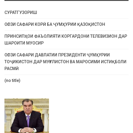
СУРАТГУЗОРИШ
ОҒОЗИ САФАРИ КОРӢ БА ҶУМҲУРИИ ҚАЗОҚИСТОН
ПРИНСИПҲОИ ФАЪОЛИЯТИ КОРГАРДОНИ ТЕЛЕВИЗИОН ДАР
ШАРОИТИ МУОСИР
ОҒОЗИ САФАРИ ДАВЛАТИИ ПРЕЗИДЕНТИ ҶУМҲУРИИ
ТОҶИКИСТОН ДАР МУҒУЛИСТОН ВА МАРОСИМИ ИСТИҚБОЛИ
РАСМӢ
(no title)