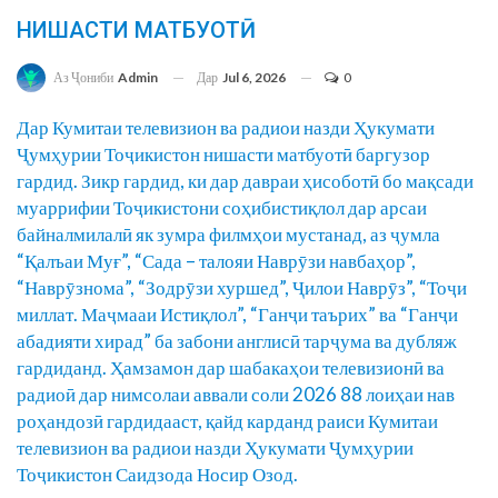
НИШАСТИ МАТБУОТӢ
Дар
Jul 6, 2026
0
Аз Ҷониби
Admin
Дар Кумитаи телевизион ва радиои назди Ҳукумати
Ҷумҳурии Тоҷикистон нишасти матбуотӣ баргузор
гардид. Зикр гардид, ки дар давраи ҳисоботӣ бо мақсади
муаррифии Тоҷикистони соҳибистиқлол дар арсаи
байналмилалӣ як зумра филмҳои мустанад, аз ҷумла
“Қалъаи Муғ”, “Сада – талояи Наврӯзи навбаҳор”,
“Наврӯзнома”, “Зодрӯзи хуршед”, Ҷилои Наврӯз”, “Тоҷи
миллат. Маҷмааи Истиқлол”, “Ганҷи таърих” ва “Ганҷи
абадияти хирад” ба забони англисӣ тарҷума ва дубляж
гардиданд. Ҳамзамон дар шабакаҳои телевизионӣ ва
радиоӣ дар нимсолаи аввали соли 2026 88 лоиҳаи нав
роҳандозӣ гардидааст, қайд карданд раиси Кумитаи
телевизион ва радиои назди Ҳукумати Ҷумҳурии
Тоҷикистон Саидзода Носир Озод.