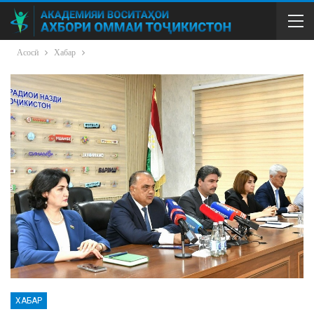
Асосӣ
Хабар
ХАБАР