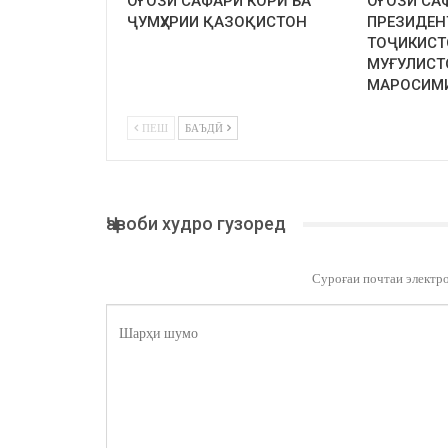
ОҒОЗИ САФАРИ КОРӢ БА
ОҒОЗИ СА
ҶУМҲУРИИ ҚАЗОҚИСТОН
ПРЕЗИДЕН
ТОҶИКИСТ
МУҒУЛИСТ
МАРОСИМ
ПЕШ
БАЪДӢ
Ҷавоби худро гузоред
Суроғаи почтаи электр