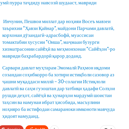
думӣ пурра таҷдиду навсозӣ шудааст, мавриди
Инчунин, Пешвои миллат дар ноҳияи Восеъ мавзеи
таърихии “Ҳавзи Қайнар”, майдони Парчами давлатӣ,
корхонаи дӯзандагӣ-адрасбофӣ, муассисаи
томактабии хусусии “Оиша”, маҷмааи бузурги
хизматрасонии сайëҳӣ ва меҳмонхонаи “Сайëҳон”-ро
мавриди баҳрабардорӣ қарор доданд.
Сарвари давлат муҳтарам Эмомалӣ Раҳмон иқдоми
созандаи соҳибкорро ба хотири истиқболи сазовор аз
ҷашни муқаддаси миллӣ – 30-солагии Истиқлоли
давлатӣ ва саҳм гузоштан дар татбиқи ҳадафи Солҳои
рушди деҳот, сайёҳӣ ва ҳунарҳои мардумӣ шоистаи
таҳсин ва намунаи ибрат ҳисобида, масъулини
ноҳияро ба истифодаи самараноки имконоти мавҷуда
ҳидоят намуданд.