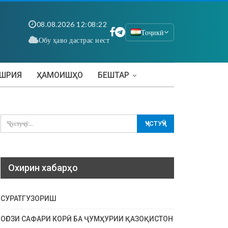
08.08.2026 12:08:22
Тоҷикӣ
Обу ҳаво дастрас нест
АШРИЯ
ҲАМОИШҲО
БЕШТАР
Охирин хабарҳо
СУРАТГУЗОРИШ
ОҒОЗИ САФАРИ КОРӢ БА ҶУМҲУРИИ ҚАЗОҚИСТОН