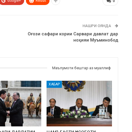
Google+
ReddIt
0
НАШРИ ОЯНДА
Оғози сафари кории Сарвари давлат дар
ноҳияи Муъминобод
Маълумоти бештар аз муаллиф
ХАБАР