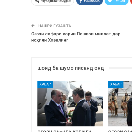
Мубодила намудан
Facebook
Twitter
НАШРИ ГУЗАШТА
Оғози сафари кории Пешвои миллат дар
ноҳияи Ховалинг
шояд ба шумо писанд ояд
ХАБАР
ХАБАР