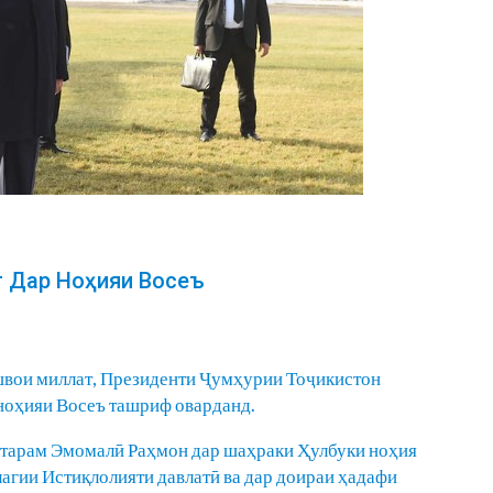
т Дар Ноҳияи Восеъ
швои миллат, Президенти Ҷумҳурии Тоҷикистон
ноҳияи Восеъ ташриф оварданд.
тарам Эмомалӣ Раҳмон дар шаҳраки Ҳулбуки ноҳия
лагии Истиқлолияти давлатӣ ва дар доираи ҳадафи