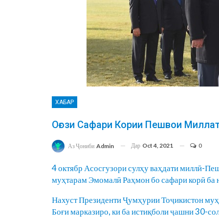
ХАБАР
Оғози Сафари Кории Пешвои Милла
Дар
Oct 4, 2021
0
Аз Ҷониби
Admin
4 октябр Асосгузори сулҳу ваҳдати миллӣ-Пе
муҳтарам Эмомалӣ Раҳмон бо сафари корӣ ба 
Нахуст Президенти Ҷумҳурии Тоҷикистон муҳ
Боғи марказиро, ки ба истиқболи ҷашни 30-со