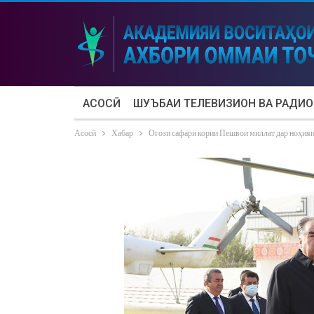
АСОСӢ
ШУЪБАИ ТЕЛЕВИЗИОН ВА РАДИО
Асосӣ
Хабар
Оғози сафари кории Пешвои миллат дар ноҳия