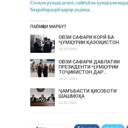
Солҳои рушди деҳот, сайёҳӣ ва ҳунарҳои мар
баҳрабардорӣ қарор доданд.
ПАЁМҲОИ МАРБУТ
ОҒОЗИ САФАРИ КОРӢ БА
ҶУМҲУРИИ ҚАЗОҚИСТОН
Jul 29, 2026
ОҒОЗИ САФАРИ ДАВЛАТИИ
ПРЕЗИДЕНТИ ҶУМҲУРИИ
ТОҶИКИСТОН ДАР…
Jul 21, 2026
ҶАМЪБАСТИ ҲИСОБОТИ
ШАШМОҲА
Jul 15, 2026