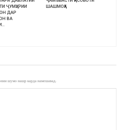
ФАРИ ДАВЛАТИИ
ҶАМЪБАСТИ ҲИСОБОТИ
ТИ ҶУМҲУРИИ
ШАШМОҲА
ОН ДАР
ОН ВА
И…
онии шумо нашр карда намешавад.