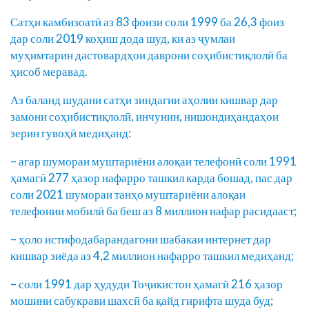
Сатҳи камбизоатӣ аз 83 фоизи соли 1999 ба 26,3 фоиз
дар соли 2019 коҳиш дода шуд, ки аз ҷумлаи
муҳимтарин дастовардҳои даврони соҳибистиқлолӣ ба
ҳисоб меравад.
Аз баланд шудани сатҳи зиндагии аҳолии кишвар дар
замони соҳибистиқлолӣ, инчунин, нишондиҳандаҳои
зерин гувоҳӣ медиҳанд:
– агар шумораи муштариёни алоқаи телефонӣ соли 1991
ҳамагӣ 277 ҳазор нафарро ташкил карда бошад, пас дар
соли 2021 шумораи танҳо муштариёни алоқаи
телефонии мобилӣ ба беш аз 8 миллион нафар расидааст;
– ҳоло истифодабарандагони шабакаи интернет дар
кишвар зиёда аз 4,2 миллион нафарро ташкил медиҳанд;
– соли 1991 дар ҳудуди Тоҷикистон ҳамагӣ 216 ҳазор
мошини сабукрави шахсӣ ба қайд гирифта шуда буд;