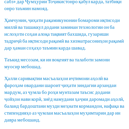
сабз» дар Ҷумҳурии Тоҷикистонро қабул карда, татбиқи
онро таъмин намояд.
Ҳамчунин, ҷиҳати рақамикунонии бомароми иқтисоди
миллӣ ва ташаккул додани заминаи технологии он ба
ислоҳоти соҳаи алоқа тақвият бахшида, гузариши
тадриҷӣ ба иқтисоди рақамӣ ва хизматрасониҳои рақамӣ
дар ҳамаи соҳаҳо таъмин карда шавад.
Таъкид месозам, ки ин воқеият ва талаботи замони
муосир мебошад.
Ҳалли саривақтии масъалаҳои иҷтимоии аҳолӣ ва
фароҳам овардани шароит ҷиҳати зиндагии арзандаи
мардум, аз ҷумла бо роҳи мунтазам таъсис додани
ҷойҳои нави корӣ, зиёд намудани ҳаҷми даромади аҳолӣ,
баланд бардоштани музди меҳнати кормандон, нафақа ва
стипендияҳо аз ҷумлаи масъалаҳои муҳимтарин дар ин
давра мебошанд.