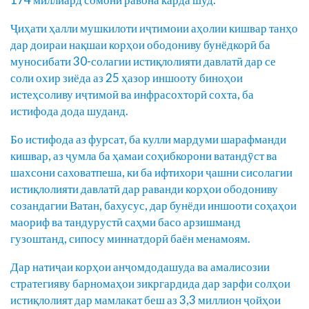
Ҷиҳати ҳалли мушкилоти иҷтимоии аҳолии кишвар танҳо
дар доираи нақшаи корҳои ободониву бунёдкорӣ ба
муносибати 30-солагии истиқлолияти давлатӣ дар се
соли охир зиёда аз 25 ҳазор иншооту биноҳои
истеҳсоливу иҷтимоӣ ва инфрасохторӣ сохта, ба
истифода дода шуданд.
Бо истифода аз фурсат, ба кулли мардуми шарафманди
кишвар, аз ҷумла ба ҳамаи соҳибкорони ватандӯст ва
шахсони саховатпеша, ки ба ифтихори ҷашни сисолагии
истиқлолияти давлатӣ дар раванди корҳои ободониву
созандагии Ватан, бахусус, дар бунёди иншооти соҳаҳои
маориф ва тандурустӣ саҳми басо арзишманд
гузоштанд, сипосу миннатдорӣ баён менамоям.
Дар натиҷаи корҳои анҷомдодашуда ва амалисозии
стратегияву барномаҳои зикргардида дар зарфи солҳои
истиқлолият дар мамлакат беш аз 3,3 миллион ҷойҳои