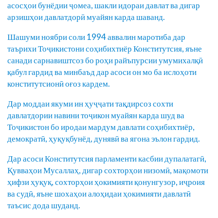
асосҳои бунёдии ҷомеа, шакли идораи давлат ва дигар
арзишҳои давлатдорӣ муайян карда шаванд.
Шашуми ноябри соли 1994 аввалин маротиба дар
таърихи Тоҷикистони соҳибихтиёр Конститутсия, яъне
санади сарнавиштсоз бо роҳи райъпурсии умумихалқӣ
қабул гардид ва минбаъд дар асоси он мо ба ислоҳоти
конститутсионӣ оғоз кардем.
Дар моддаи якуми ин ҳуҷҷати тақдирсоз сохти
давлатдории навини тоҷикон муайян карда шуд ва
Тоҷикистон бо иродаи мардум давлати соҳибихтиёр,
демократӣ, ҳуқуқбунёд, дунявӣ ва ягона эълон гардид.
Дар асоси Конститутсия парламенти касбии дупалатагӣ,
Қувваҳои Мусаллаҳ, дигар сохторҳои низомӣ, мақомоти
ҳифзи ҳуқуқ, сохторҳои ҳокимияти қонунгузор, иҷроия
ва судӣ, яъне шохаҳои алоҳидаи ҳокимияти давлатӣ
таъсис дода шуданд.