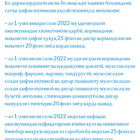
Бо дарназардошти ин ва бо мақсади тақвият бахшидани
сатҳи ҳифзи иҷтимоии аҳолӣ пешниҳод менамоям:
– аз 1-уми январи соли 2022 музди меҳнати
амалкунандаи хизматчиёни ҳарбӣ, кормандони
мақомоти ҳифзи ҳуқуқ 25 фоиз ва дигар кормандони ин
мақомот 20 фоиз зиёд карда шавад;
– аз 1-уми июли соли 2022 музди меҳнати кормандони
мақомоти ҳокимият ва идоракунии давлатӣ, муассисаҳои
маориф, фарҳанг, варзиш, тандурустӣ, муассисаҳои
соҳаи ҳифзи иҷтимоӣ ва дигар ташкилоту муассисаҳои
соҳаи ҳифзи иҷтимоӣ ва дигар ташкилоту муассисаҳои
буҷетӣ, инчунин, стипендияи донишҷӯён ва дигар
намудҳои стипендия 20 фоиз зиёд карда шавад.
– аз 1-уми июли соли 2022 андозаи нафақаи
амалкунандаи нафақагирони ятими кулл ва нимятимон
бинобар маҳрум шудан аз саробон ба андозаи 25 фоиз аз
андозаи ҳадди ақалли нафақаи аз рӯи синну сол