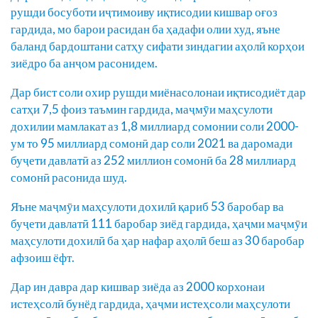
рушди босуботи иҷтимоиву иқтисодии кишвар оғоз
гардида, мо барои расидан ба ҳадафи олии худ, яъне
баланд бардоштани сатҳу сифати зиндагии аҳолӣ корҳои
зиёдро ба анҷом расонидем.
Дар бист соли охир рушди миёнасолонаи иқтисодиёт дар
сатҳи 7,5 фоиз таъмин гардида, маҷмӯи маҳсулоти
дохилии мамлакат аз 1,8 миллиард сомонии соли 2000-
ум то 95 миллиард сомонӣ дар соли 2021 ва даромади
буҷети давлатӣ аз 252 миллион сомонӣ ба 28 миллиард
сомонӣ расонида шуд.
Яъне маҷмӯи маҳсулоти дохилӣ қариб 53 баробар ва
буҷети давлатӣ 111 баробар зиёд гардида, ҳаҷми маҷмӯи
маҳсулоти дохилӣ ба ҳар нафар аҳолӣ беш аз 30 баробар
афзоиш ёфт.
Дар ин давра дар кишвар зиёда аз 2000 корхонаи
истеҳсолӣ бунёд гардида, ҳаҷми истеҳсоли маҳсулоти