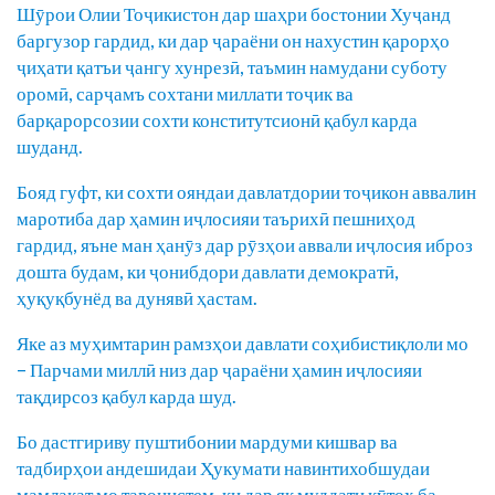
Шӯрои Олии Тоҷикистон дар шаҳри бостонии Хуҷанд
баргузор гардид, ки дар ҷараёни он нахустин қарорҳо
ҷиҳати қатъи ҷангу хунрезӣ, таъмин намудани суботу
оромӣ, сарҷамъ сохтани миллати тоҷик ва
барқарорсозии сохти конститутсионӣ қабул карда
шуданд.
Бояд гуфт, ки сохти ояндаи давлатдории тоҷикон аввалин
маротиба дар ҳамин иҷлосияи таърихӣ пешниҳод
гардид, яъне ман ҳанӯз дар рӯзҳои аввали иҷлосия иброз
дошта будам, ки ҷонибдори давлати демократӣ,
ҳуқуқбунёд ва дунявӣ ҳастам.
Яке аз муҳимтарин рамзҳои давлати соҳибистиқлоли мо
– Парчами миллӣ низ дар ҷараёни ҳамин иҷлосияи
тақдирсоз қабул карда шуд.
Бо дастгириву пуштибонии мардуми кишвар ва
тадбирҳои андешидаи Ҳукумати навинтихобшудаи
мамлакат мо тавонистем, ки дар як муддати кӯтоҳ ба