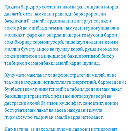
Ҷиҳати барқарор сохтани низоми фалаҷшудаи идораи
давлатӣ, оғоз намудани раванди барқарорсозии
баъдиҷангӣ, амалӣ гардонидани дигаргунсозиҳои
сохторӣ ва минбаъд таъмин намудани гуногуншаклии
моликият, фароҳам овардани шароити мусоид барои
соҳибкориву сармоягузорӣ, ташаккул додани низоми
миллии буҷету андоз ва пуливу қарзӣ, рушди соҳаҳои
воқеии иқтисод ва инкишофи бахши иҷтимоӣ бисёр
тадбирҳои самарабахш амалӣ карда шуданд.
Ҳукумати мамлакат ҳадафҳои стратегии миллӣ, яъне
таъмин намудани истиқлолияти энергетикӣ, баромадан аз
бунбасти коммуникатсионӣ ва табдил додани мамлакат
ба кишвари транзитӣ, ҳифзи амнияти озуқаворӣ ва
дастрасии аҳолӣ ба ғизои хушсифат, саноатикунонии
босуръати мамлакат ва васеъ намудани шуғли
пурмаҳсулро тадриҷан амалӣ карда истодааст.
Дар натиҷа, аз даҳсолаи дуюми даврони истиқлолият