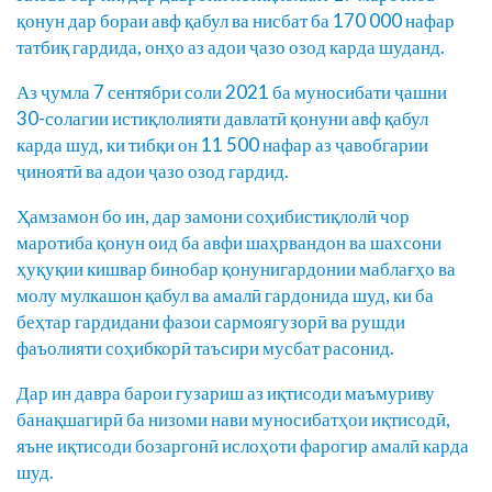
қонун дар бораи авф қабул ва нисбат ба 170 000 нафар
татбиқ гардида, онҳо аз адои ҷазо озод карда шуданд.
Аз ҷумла 7 сентябри соли 2021 ба муносибати ҷашни
30-солагии истиқлолияти давлатӣ қонуни авф қабул
карда шуд, ки тибқи он 11 500 нафар аз ҷавобгарии
ҷиноятӣ ва адои ҷазо озод гардид.
Ҳамзамон бо ин, дар замони соҳибистиқлолӣ чор
маротиба қонун оид ба авфи шаҳрвандон ва шахсони
ҳуқуқии кишвар бинобар қонунигардонии маблағҳо ва
молу мулкашон қабул ва амалӣ гардонида шуд, ки ба
беҳтар гардидани фазои сармоягузорӣ ва рушди
фаъолияти соҳибкорӣ таъсири мусбат расонид.
Дар ин давра барои гузариш аз иқтисоди маъмуриву
банақшагирӣ ба низоми нави муносибатҳои иқтисодӣ,
яъне иқтисоди бозаргонӣ ислоҳоти фарогир амалӣ карда
шуд.