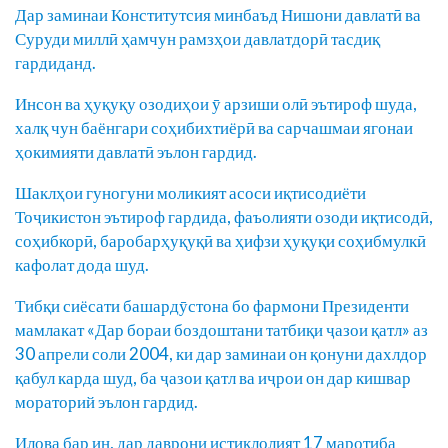
Дар заминаи Конститутсия минбаъд Нишони давлатӣ ва
Суруди миллӣ ҳамчун рамзҳои давлатдорӣ тасдиқ
гардиданд.
Инсон ва ҳуқуқу озодиҳои ӯ арзиши олӣ эътироф шуда,
халқ чун баёнгари соҳибихтиёрӣ ва сарчашмаи ягонаи
ҳокимияти давлатӣ эълон гардид.
Шаклҳои гуногуни моликият асоси иқтисодиёти
Тоҷикистон эътироф гардида, фаъолияти озоди иқтисодӣ,
соҳибкорӣ, баробарҳуқуқӣ ва ҳифзи ҳуқуқи соҳибмулкӣ
кафолат дода шуд.
Тибқи сиёсати башардӯстона бо фармони Президенти
мамлакат «Дар бораи боздоштани татбиқи ҷазои қатл» аз
30 апрели соли 2004, ки дар заминаи он қонуни дахлдор
қабул карда шуд, ба ҷазои қатл ва иҷрои он дар кишвар
мораторий эълон гардид.
Илова бар ин, дар даврони истиқлолият 17 маротиба