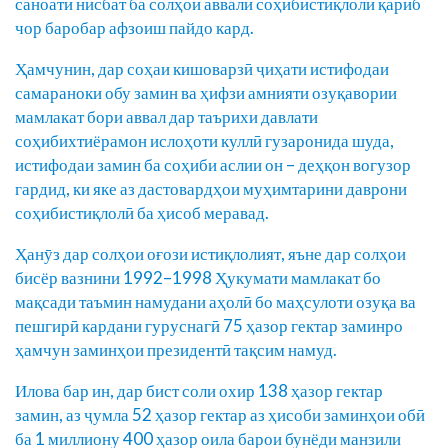
саноатӣ нисбат ба солҳои аввали соҳибистиқлолӣ қариб
чор баробар афзоиш пайдо кард.
Ҳамчунин, дар соҳаи кишоварзӣ ҷиҳати истифодаи
самараноки обу замин ва ҳифзи амнияти озуқавории
мамлакат бори аввал дар таърихи давлати
соҳибихтиёрамон ислоҳоти куллӣ гузаронида шуда,
истифодаи замин ба соҳиби аслии он – деҳқон вогузор
гардид, ки яке аз дастовардҳои муҳимтарини даврони
соҳибистиқлолӣ ба ҳисоб меравад.
Ҳанӯз дар солҳои оғози истиқлолият, яъне дар солҳои
бисёр вазнини 1992–1998 Ҳукумати мамлакат бо
мақсади таъмин намудани аҳолӣ бо маҳсулоти озуқа ва
пешгирӣ кардани гуруснагӣ 75 ҳазор гектар заминро
ҳамчун заминҳои президентӣ тақсим намуд.
Илова бар ин, дар бист соли охир 138 ҳазор гектар
замин, аз ҷумла 52 ҳазор гектар аз ҳисоби заминҳои обӣ
ба 1 миллиону 400 ҳазор оила барои бунёди манзили