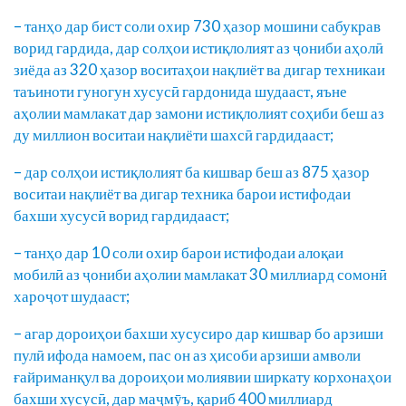
– танҳо дар бист соли охир 730 ҳазор мошини сабукрав
ворид гардида, дар солҳои истиқлолият аз ҷониби аҳолӣ
зиёда аз 320 ҳазор воситаҳои нақлиёт ва дигар техникаи
таъиноти гуногун хусусӣ гардонида шудааст, яъне
аҳолии мамлакат дар замони истиқлолият соҳиби беш аз
ду миллион воситаи нақлиёти шахсӣ гардидааст;
– дар солҳои истиқлолият ба кишвар беш аз 875 ҳазор
воситаи нақлиёт ва дигар техника барои истифодаи
бахши хусусӣ ворид гардидааст;
– танҳо дар 10 соли охир барои истифодаи алоқаи
мобилӣ аз ҷониби аҳолии мамлакат 30 миллиард сомонӣ
хароҷот шудааст;
– агар дороиҳои бахши хусусиро дар кишвар бо арзиши
пулӣ ифода намоем, пас он аз ҳисоби арзиши амволи
ғайриманқул ва дороиҳои молиявии ширкату корхонаҳои
бахши хусусӣ, дар маҷмӯъ, қариб 400 миллиард