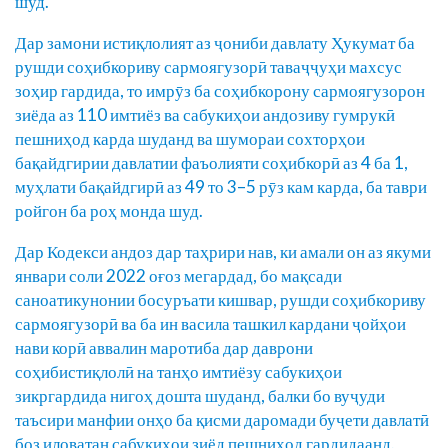
шуд.
Дар замони истиқлолият аз ҷониби давлату Ҳукумат ба
рушди соҳибкориву сармоягузорӣ таваҷҷуҳи махсус
зоҳир гардида, то имрӯз ба соҳибкорону сармоягузорон
зиёда аз 110 имтиёз ва сабукиҳои андозиву гумрукӣ
пешниҳод карда шуданд ва шумораи сохторҳои
бақайдгирии давлатии фаъолияти соҳибкорӣ аз 4 ба 1,
муҳлати бақайдгирӣ аз 49 то 3–5 рӯз кам карда, ба таври
ройгон ба роҳ монда шуд.
Дар Кодекси андоз дар таҳрири нав, ки амали он аз якуми
январи соли 2022 оғоз мегардад, бо мақсади
саноатикунонии босуръати кишвар, рушди соҳибкориву
сармоягузорӣ ва ба ин васила ташкил кардани ҷойҳои
нави корӣ аввалин маротиба дар даврони
соҳибистиқлолӣ на танҳо имтиёзу сабукиҳои
зикргардида нигоҳ дошта шуданд, балки бо вуҷуди
таъсири манфии онҳо ба қисми даромади буҷети давлатӣ
боз иловатан сабукиҳои зиёд пешниҳод гардидаанд.