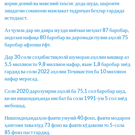
кории доимӣ ва мавсимӣ таъсис дода шуда, шароити
зиндагии сокинони мамлакат тадриҷан беҳтар гардида
истодааст.
Аз ҷумла дар ин давра музди миёнаи меҳнат 87 баробар,
андозаи нафақа 80 баробар ва даромади пулии аҳолӣ 75
баробар афзоиш ёфт.
Дар 30 соли соҳибистиқлолӣ шумораи аҳолии кишвар аз
5,5 миллион то 9,8 миллион нафар, яъне 1,8 баробар зиёд
гардид ва соли 2022 аҳолии Тоҷикистон ба 10 миллион
нафар мерасад.
Соли 2020 дарозумрии аҳолӣ ба 75,1 сол баробар шуд,
ки ин нишондиҳанда нисбат ба соли 1991-ум 5 сол зиёд
мебошад.
Нишондиҳандаҳои фавти умумӣ 40 фоиз, фавти модарон
ҳангоми таваллуд 73 фоиз ва фавти кӯдакони то 5-сола
85 фоиз паст гардид.