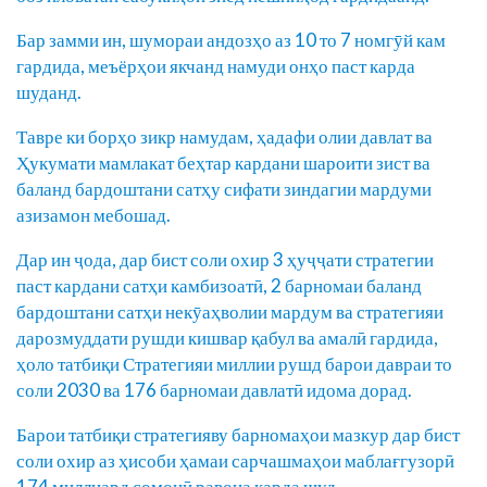
Бар замми ин, шумораи андозҳо аз 10 то 7 номгӯй кам
гардида, меъёрҳои якчанд намуди онҳо паст карда
шуданд.
Тавре ки борҳо зикр намудам, ҳадафи олии давлат ва
Ҳукумати мамлакат беҳтар кардани шароити зист ва
баланд бардоштани сатҳу сифати зиндагии мардуми
азизамон мебошад.
Дар ин ҷода, дар бист соли охир 3 ҳуҷҷати стратегии
паст кардани сатҳи камбизоатӣ, 2 барномаи баланд
бардоштани сатҳи некӯаҳволии мардум ва стратегияи
дарозмуддати рушди кишвар қабул ва амалӣ гардида,
ҳоло татбиқи Стратегияи миллии рушд барои давраи то
соли 2030 ва 176 барномаи давлатӣ идома дорад.
Барои татбиқи стратегияву барномаҳои мазкур дар бист
соли охир аз ҳисоби ҳамаи сарчашмаҳои маблағгузорӣ
174 миллиард сомонӣ равона карда шуд.