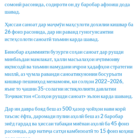
сомонӣ расонида, содироти он ду баробар афзоиш дода
шавад.
Ҳиссаи саноат дар маҷмӯи маҳсулоти дохилии кишвар ба
26 фоиз расонида, дар ин раванд гуногунсамтии
истеҳсолоти саноатӣ таъмин карда шавад.
Бинобар аҳаммияти бузурги соҳаи саноат дар рушди
минбаъдаи мамлакат, ҳалли масъалаҳои иҷтимоиву
иқтисодӣ ва таъмин намудани иҷрои ҳадафҳои стратегии
миллӣ, аз ҷумла раванди саноатикунонии босуръати
кишвар пешниҳод менамоям, ки солҳои 2022–2026,
яъне то ҷашни 35-солагии истиқлолияти давлатии
Тоҷикистон «Солҳои рушди саноат» эълон карда шаванд.
Дар ин давра бояд беш аз 500 ҳазор ҷойҳои нави корӣ
таъсис ёфта, даромади пулии аҳолӣ беш аз 2 баробар
зиёд гардад ва ҳиссаи табақаи миёнаи аҳолӣ ба 45 фоиз
расонида, дар натиҷа сатҳи камбизоатӣ то 15 фоиз коҳиш