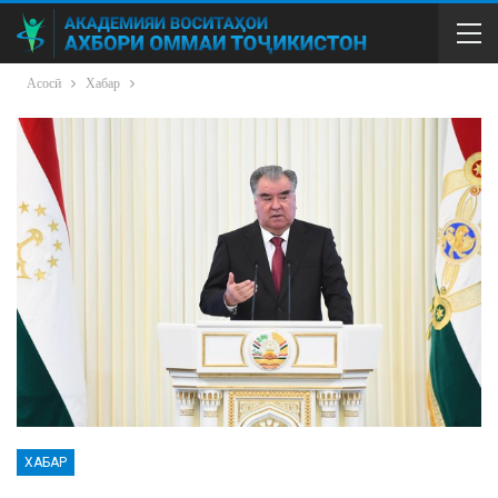
Асосӣ
Хабар
ХАБАР