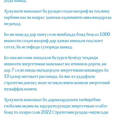
дода шавад.
Ҳукумати мамлакат ба рушди соҳаи маориф ва таълиму
тарбияи насли наврас ҳамеша аҳаммияти аввалиндараҷа
медиҳад.
Бо ин мақсад дар панҷ соли минбаъда бояд беш аз 1000
иншооти соҳаи маориф дар ҳамаи зинаҳои таҳсилот
сохта, ба истифода супорида шавад.
Бо амалисозии лоиҳаҳои бузурги бунёду таҷдиди
иншооти энергетикии мамлакат мо итминон дорем, ки
дар 7 соли оянда иқтидорҳои энергетикии кишварро ба
10 ҳазор мегаватт расонида, ба яке аз ҳадафҳои
стратегии давлат, яъне истиқлолияти комили энергетикӣ
муваффақ шавем.
Ҳукумати мамлакат бо дарназардошти тағйирёбии
глобалии иқлим ва зарурати рушди энергетикаи «сабз»
бояд то охири соли 2022 Стратегияи рушди «иқтисоди