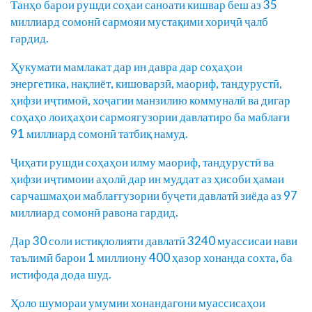
Танҳо барои рушди соҳаи саноати кишвар беш аз 35
миллиард сомонӣ сармояи мустақими хориҷӣ ҷалб
гардид.
Ҳукумати мамлакат дар ин давра дар соҳаҳои
энергетика, нақлиёт, кишоварзӣ, маориф, тандурустӣ,
ҳифзи иҷтимоӣ, хоҷагии манзилию коммуналӣ ва дигар
соҳаҳо лоиҳаҳои сармоягузории давлатиро ба маблағи
91 миллиард сомонӣ татбиқ намуд.
Ҷиҳати рушди соҳаҳои илму маориф, тандурустӣ ва
ҳифзи иҷтимоии аҳолӣ дар ин муддат аз ҳисоби ҳамаи
сарчашмаҳои маблағгузории буҷети давлатӣ зиёда аз 97
миллиард сомонӣ равона гардид.
Дар 30 соли истиқлолияти давлатӣ 3240 муассисаи нави
таълимӣ барои 1 миллиону 400 ҳазор хонанда сохта, ба
истифода дода шуд.
Ҳоло шумораи умумии хонандагони муассисаҳои