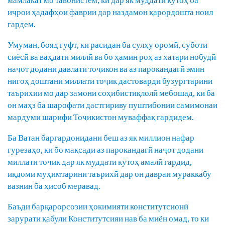
иҷрои ҳадафҳои фаврии дар наздамон қарордошта ноил
гардем.
Умуман, бояд гуфт, ки расидан ба сулҳу оромӣ, суботи
сиёсӣ ва ваҳдати миллӣ ва бо ҳамин роҳ аз хатари нобудӣ
наҷот додани давлати тоҷикон ва аз парокандагӣ эмин
нигоҳ доштани миллати тоҷик дастоварди бузургтарини
таърихии мо дар замони соҳибистиқлолӣ мебошад, ки ба
он маҳз ба шарофати дастгириву пуштибонии самимонаи
мардуми шарифи Тоҷикистон муваффақ гардидем.
Ба Ватан баргардонидани беш аз як миллион нафар
гурезаҳо, ки бо мақсади аз парокандагӣ наҷот додани
миллати тоҷик дар як муддати кӯтоҳ амалӣ гардид,
иқдоми муҳимтарини таърихӣ дар он давраи мураккабу
вазнин ба ҳисоб меравад.
Баъди барқарорсозии ҳокимияти конститутсионӣ
зарурати қабули Конститутсияи нав ба миён омад, то ки