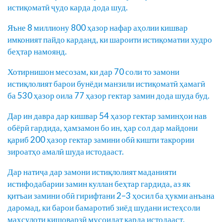
истиқоматӣ ҷудо карда дода шуд.
Яъне 8 миллиону 800 ҳазор нафар аҳолии кишвар
имконият пайдо карданд, ки шароити истиқоматии худро
беҳтар намоянд.
Хотирнишон месозам, ки дар 70 соли то замони
истиқлолият барои бунёди манзили истиқоматӣ ҳамагӣ
ба 530 ҳазор оила 77 ҳазор гектар замин дода шуда буд.
Дар ин давра дар кишвар 54 ҳазор гектар заминҳои нав
обёрӣ гардида, ҳамзамон бо ин, ҳар сол дар майдони
қариб 200 ҳазор гектар замини обӣ кишти такрории
зироатҳо амалӣ шуда истодааст.
Дар натиҷа дар замони истиқлолият маданияти
истифодабарии замин куллан беҳтар гардида, аз як
қитъаи замини обӣ гирифтани 2–3 ҳосил ба ҳукми анъана
даромад, ки барои бамаротиб зиёд шудани истеҳсоли
маҳсулоти кишоварзӣ мусоидат карда истодааст.