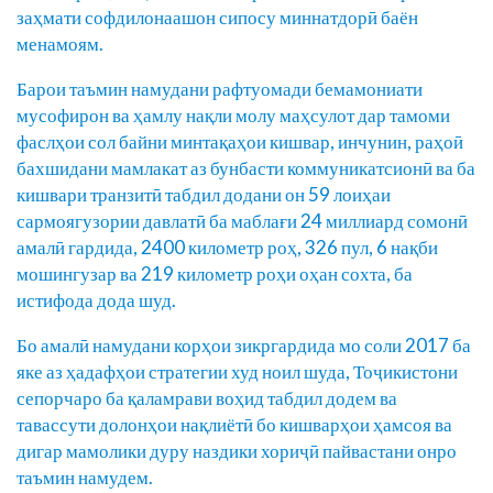
заҳмати софдилонаашон сипосу миннатдорӣ баён
менамоям.
Барои таъмин намудани рафтуомади бемамониати
мусофирон ва ҳамлу нақли молу маҳсулот дар тамоми
фаслҳои сол байни минтақаҳои кишвар, инчунин, раҳоӣ
бахшидани мамлакат аз бунбасти коммуникатсионӣ ва ба
кишвари транзитӣ табдил додани он 59 лоиҳаи
сармоягузории давлатӣ ба маблағи 24 миллиард сомонӣ
амалӣ гардида, 2400 километр роҳ, 326 пул, 6 нақби
мошингузар ва 219 километр роҳи оҳан сохта, ба
истифода дода шуд.
Бо амалӣ намудани корҳои зикргардида мо соли 2017 ба
яке аз ҳадафҳои стратегии худ ноил шуда, Тоҷикистони
сепорчаро ба қаламрави воҳид табдил додем ва
тавассути долонҳои нақлиётӣ бо кишварҳои ҳамсоя ва
дигар мамолики дуру наздики хориҷӣ пайвастани онро
таъмин намудем.