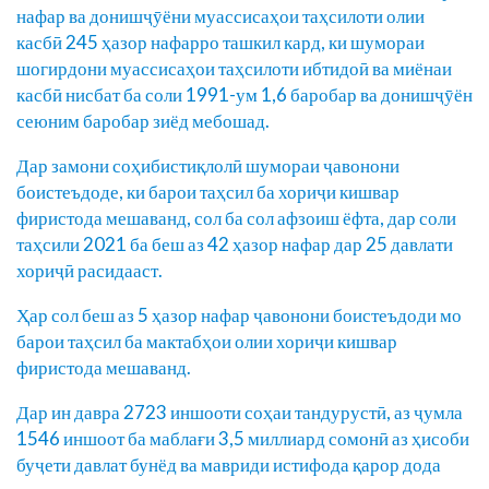
нафар ва донишҷӯёни муассисаҳои таҳсилоти олии
касбӣ 245 ҳазор нафарро ташкил кард, ки шумораи
шогирдони муассисаҳои таҳсилоти ибтидоӣ ва миёнаи
касбӣ нисбат ба соли 1991-ум 1,6 баробар ва донишҷӯён
сеюним баробар зиёд мебошад.
Дар замони соҳибистиқлолӣ шумораи ҷавонони
боистеъдоде, ки барои таҳсил ба хориҷи кишвар
фиристода мешаванд, сол ба сол афзоиш ёфта, дар соли
таҳсили 2021 ба беш аз 42 ҳазор нафар дар 25 давлати
хориҷӣ расидааст.
Ҳар сол беш аз 5 ҳазор нафар ҷавонони боистеъдоди мо
барои таҳсил ба мактабҳои олии хориҷи кишвар
фиристода мешаванд.
Дар ин давра 2723 иншооти соҳаи тандурустӣ, аз ҷумла
1546 иншоот ба маблағи 3,5 миллиард сомонӣ аз ҳисоби
буҷети давлат бунёд ва мавриди истифода қарор дода