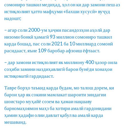
сомониро ташкил медиҳад, ҳол он ки дар замони пеш аз
истиқлолият ҳатто мафҳуми «бахши хусусӣ» вуҷуд
надошт;
– агар соли 2000-ум ҳаҷми пасандозҳои аҳолӣ дар
низоми бонкӣ ҳамагӣ 93 миллион сомониро ташкил
карда бошад, пас соли 2021 ба 10 миллиард сомонӣ
расидааст, яъне 109 баробар афзоиш ёфтааст.
– дар замони истиқлолият як миллиону 400 ҳазор оила
соҳиби замини наздиҳавлигӣ барои бунёди хонаҳои
истиқоматӣ гардидааст.
Тавре борҳо таъкид карда будам, мо талош дорем, ки
барои ҳар як сокини мамлакат шароити зиндагии
шоистаро муҳайё созем ва ҳамаи нақшаву
барномаҳоямон маҳз ба хотири амалӣ гардонидани
ҳамин ҳадафи олии давлат қабул ва амалӣ карда
мешаванд.