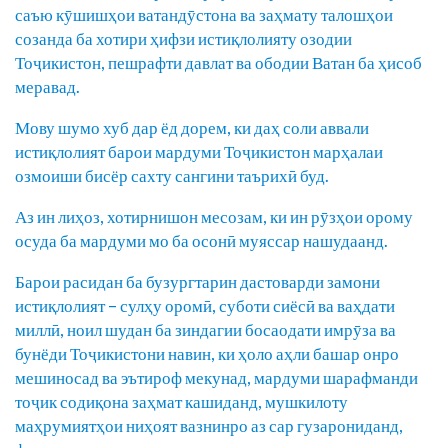
саъю кӯшишҳои ватандӯстона ва заҳмату талошҳои
созанда ба хотири ҳифзи истиқлолияту озодии
Тоҷикистон, пешрафти давлат ва ободии Ватан ба ҳисоб
меравад.
Мову шумо хуб дар ёд дорем, ки даҳ соли аввали
истиқлолият барои мардуми Тоҷикистон марҳалаи
озмоиши бисёр сахту сангини таърихӣ буд.
Аз ин лиҳоз, хотирнишон месозам, ки ин рӯзҳои орому
осуда ба мардуми мо ба осонӣ муяссар нашудаанд.
Барои расидан ба бузургтарин дастоварди замони
истиқлолият – сулҳу оромӣ, суботи сиёсӣ ва ваҳдати
миллӣ, ноил шудан ба зиндагии босаодати имрӯза ва
бунёди Тоҷикистони навин, ки ҳоло аҳли башар онро
мешиносад ва эътироф мекунад, мардуми шарафманди
тоҷик содиқона заҳмат кашиданд, мушкилоту
маҳрумиятҳои ниҳоят вазнинро аз сар гузарониданд,