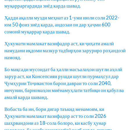
муқарраргардида зиёд карда шавад.
Ҳадди ақалли музди меҳнат аз 1-уми июли соли 2022-
юм 50 фоиз зиёд карда, андозаи он дар ҳаҷми 600
сомонӣ муқаррар карда шавад.
Ҳукумати мамлакат вазифадор аст, ки ҷиҳати амалӣ
намудани иқдоми мазкур тадбирҳои заруриро роҳандозӣ
намояд.
Бо мақсади мусоидат ба ҳалли масъалаҳои шуғли аҳолӣ
зарур аст, ки Консепсияи рушди шуғли пурмаҳсул дар
Ҷумҳурии Тоҷикистон барои давраи то соли 2040,
инчунин, барномаҳои миёнамуҳлати татбиқи он қабул ва
амалӣ карда шаванд.
Вобаста ба ин, бори дигар таъкид менамоям, ки
Ҳукумати мамлакат вазифадор аст то соли 2026
шаҳрвандони аз 18-сола болоро, ки касбу ҳунар
надоранд, ба касбу ҳунаромӯзӣ ҷалб карда, ҷиҳати