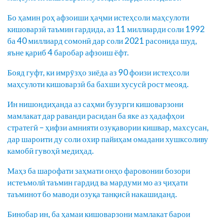
Бо ҳамин роҳ афзоиши ҳаҷми истеҳсоли маҳсулоти
кишоварзӣ таъмин гардида, аз 11 миллиарди соли 1992
ба 40 миллиард сомонӣ дар соли 2021 расонида шуд,
яъне қариб 4 баробар афзоиш ёфт.
Бояд гуфт, ки имрӯзҳо зиёда аз 90 фоизи истеҳсоли
маҳсулоти кишоварзӣ ба бахши хусусӣ рост меояд.
Ин нишондиҳанда аз саҳми бузурги кишоварзони
мамлакат дар раванди расидан ба яке аз ҳадафҳои
стратегӣ – ҳифзи амнияти озуқавории кишвар, махсусан,
дар шароити ду соли охир пайиҳам омадани хушксоливу
камобӣ гувоҳӣ медиҳад.
Маҳз ба шарофати заҳмати онҳо фаровонии бозори
истеъмолӣ таъмин гардид ва мардуми мо аз ҷиҳати
таъминот бо маводи озуқа танқисӣ накашиданд.
Бинобар ин, ба ҳамаи кишоварзони мамлакат барои