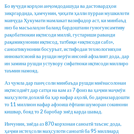
Бо вуҷуди корҳои анҷомдодашуда ва дастовардҳои
зикргардида, ҳамчунин, ҷиҳати ҳалли пурраи мушкилоти
мавҷуда Ҳукумати мамлакат вазифадор аст, ки минбаъд
низ ба масъалаҳои баланд бардоштани гуногунсамтиву
рақобатнокии иқтисоди миллӣ, густариши раванди
рақамикунонии иқтисод, татбиқи «иқтисоди сабз»,
саноатикунонии босуръат, истифодаи технологияҳои
инноватсионӣ ва рушди нерӯи инсонӣ афзалият дода, дар
ин замина рушди устувору сифатноки иқтисоди миллиро
таъмин намояд.
Аз ҷумла дар панҷ соли минбаъда рушди миёнасолонаи
иқтисодиёт дар сатҳи на кам аз 7 фоиз ва ҳаҷми маҷмӯи
маҳсулоти дохилӣ ба ҳар нафар аҳолӣ, бо дарназардошти
то 11 миллион нафар афзоиш ёфтани шумораи сокинони
кишвар, бояд то 2 баробар зиёд карда шавад.
Инчунин, зиёда аз 870 корхонаи саноатӣ таъсис дода,
ҳаҷми истеҳсоли маҳсулоти саноатӣ ба 95 миллиард