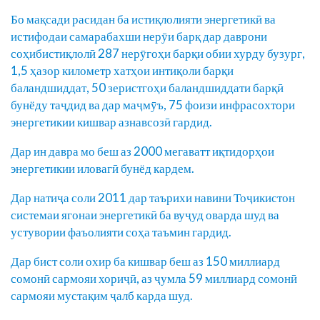
Бо мақсади расидан ба истиқлолияти энергетикӣ ва
истифодаи самарабахши нерӯи барқ дар даврони
соҳибистиқлолӣ 287 нерӯгоҳи барқи обии хурду бузург,
1,5 ҳазор километр хатҳои интиқоли барқи
баландшиддат, 50 зеристгоҳи баландшиддати барқӣ
бунёду таҷдид ва дар маҷмӯъ, 75 фоизи инфрасохтори
энергетикии кишвар азнавсозӣ гардид.
Дар ин давра мо беш аз 2000 мегаватт иқтидорҳои
энергетикии иловагӣ бунёд кардем.
Дар натиҷа соли 2011 дар таърихи навини Тоҷикистон
системаи ягонаи энергетикӣ ба вуҷуд оварда шуд ва
устувории фаъолияти соҳа таъмин гардид.
Дар бист соли охир ба кишвар беш аз 150 миллиард
сомонӣ сармояи хориҷӣ, аз ҷумла 59 миллиард сомонӣ
сармояи мустақим ҷалб карда шуд.