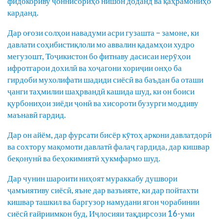
фидокориву ҷоннисориҳо нишон доданд ва қаҳрамониҳо
карданд.
Дар оғози солҳои навадуми асри гузашта – замоне, ки
давлати соҳибистиқлоли мо аввалин қадамҳои худро
мегузошт, Тоҷикистон бо фитнаву дасисаи нерӯҳои
ифротгарои дохилӣ ва хоҷагони хориҷии онҳо ба
гирдоби мухолифати шадиди сиёсӣ ва баъдан ба оташи
ҷанги таҳмилии шаҳрвандӣ кашида шуд, ки он боиси
қурбониҳои зиёди ҷонӣ ва хисороти бузурги моддиву
маънавӣ гардид.
Дар он айём, дар фурсати бисёр кӯтоҳ аркони давлатдорӣ
ва сохтору мақомоти давлатӣ фалаҷ гардида, дар кишвар
беқонунӣ ва беҳокимиятӣ ҳукмфармо шуд.
Дар чунин шароити ниҳоят мураккабу душвори
ҷамъиятиву сиёсӣ, яъне дар вазъияте, ки дар пойтахти
кишвар ташкил ва баргузор намудани ягон чорабинии
сиёсӣ ғайриимкон буд, Иҷлосияи тақдирсози 16-уми