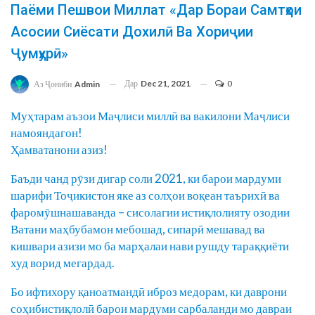
Паёми Пешвои Миллат «Дар Бораи Самтҳои
Асосии Сиёсати Дохилӣ Ва Хориҷии
Ҷумҳурӣ»
Дар
Dec 21, 2021
0
Аз Ҷониби
Admin
Муҳтарам аъзои Маҷлиси миллӣ ва вакилони Маҷлиси
намояндагон!
Ҳамватанони азиз!
Баъди чанд рӯзи дигар соли 2021, ки барои мардуми
шарифи Тоҷикистон яке аз солҳои воқеан таърихӣ ва
фаромӯшнашаванда – сисолагии истиқлолияту озодии
Ватани маҳбубамон мебошад, сипарӣ мешавад ва
кишвари азизи мо ба марҳалаи нави рушду тараққиёти
худ ворид мегардад.
Бо ифтихору қаноатмандӣ иброз медорам, ки даврони
соҳибистиқлолӣ барои мардуми сарбаланди мо давраи