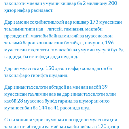
таҳсилоти миёнаи умумии кишвар ба 2 миллиону 200
ҳазор нафар расидааст.
Дар замони соҳибистиқлолӣ дар кишвар 173 муассисаи
таълимии типи нав – литсей, гимназия, мактаби
президентӣ, мактаби байналмилалӣ ва муассисаҳои
таълимӣ барои хонандагони болаёқат, инчунин, 196
муассисаи таҳсилоти томактабӣ ва умумии хусусӣ бунёд
гардида, ба истифода дода шуданд.
Дар ин муассисаҳо 150 ҳазор нафар хонандагон ба
таҳсил фаро гирифта шудаанд.
Дар зинаи таҳсилоти ибтидоӣ ва миёнаи касбӣ 39
муассисаи таълимии нав ва дар зинаи таҳсилоти олии
касбӣ 28 муассиса бунёд гардид ва шумораи онҳо
мутаносибан ба 144 ва 41 расонида шуд.
Соли хониши ҷорӣ шумораи шогирдони муассисаҳои
таҳсилоти ибтидоӣ ва миёнаи касбӣ зиёда аз 120 ҳазор