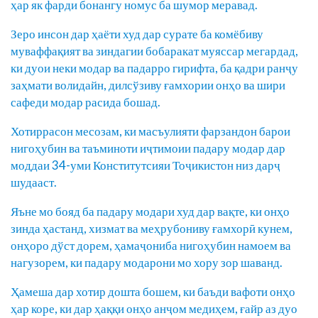
ҳар як фарди бонангу номус ба шумор меравад.
Зеро инсон дар ҳаёти худ дар сурате ба комёбиву
муваффақият ва зиндагии бобаракат муяссар мегардад,
ки дуои неки модар ва падарро гирифта, ба қадри ранҷу
заҳмати волидайн, дилсўзиву ғамхории онҳо ва шири
сафеди модар расида бошад.
Хотиррасон месозам, ки масъулияти фарзандон барои
нигоҳубин ва таъминоти иҷтимоии падару модар дар
моддаи 34-уми Конститутсияи Тоҷикистон низ дарҷ
шудааст.
Яъне мо бояд ба падару модари худ дар вақте, ки онҳо
зинда ҳастанд, хизмат ва меҳрубониву ғамхорӣ кунем,
онҳоро дўст дорем, ҳамаҷониба нигоҳубин намоем ва
нагузорем, ки падару модарони мо хору зор шаванд.
Ҳамеша дар хотир дошта бошем, ки баъди вафоти онҳо
ҳар коре, ки дар ҳаққи онҳо анҷом медиҳем, ғайр аз дуо