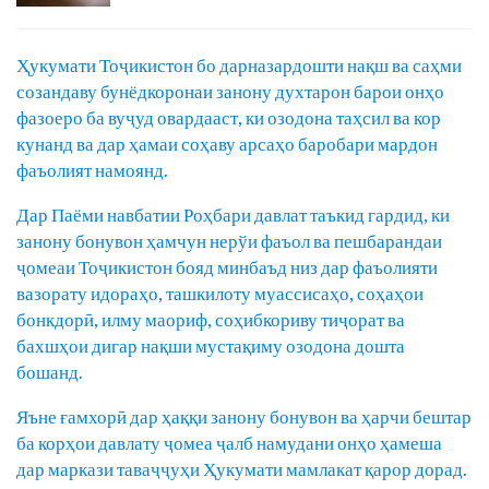
Ҳукумати Тоҷикистон бо дарназардошти нақш ва саҳми
созандаву бунёдкоронаи занону духтарон барои онҳо
фазоеро ба вуҷуд овардааст, ки озодона таҳсил ва кор
кунанд ва дар ҳамаи соҳаву арсаҳо баробари мардон
фаъолият намоянд.
Дар Паёми навбатии Роҳбари давлат таъкид гардид, ки
занону бонувон ҳамчун нерўи фаъол ва пешбарандаи
ҷомеаи Тоҷикистон бояд минбаъд низ дар фаъолияти
вазорату идораҳо, ташкилоту муассисаҳо, соҳаҳои
бонкдорӣ, илму маориф, соҳибкориву тиҷорат ва
бахшҳои дигар нақши мустақиму озодона дошта
бошанд.
Яъне ғамхорӣ дар ҳаққи занону бонувон ва ҳарчи бештар
ба корҳои давлату ҷомеа ҷалб намудани онҳо ҳамеша
дар маркази таваҷҷуҳи Ҳукумати мамлакат қарор дорад.