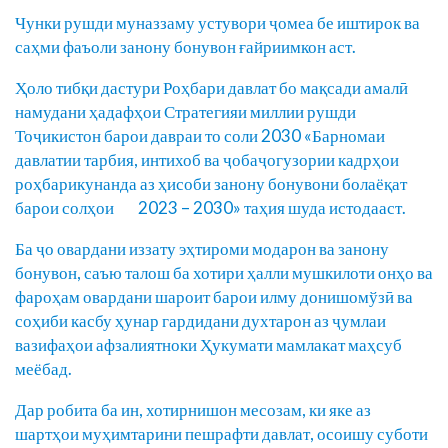
Чунки рушди муназзаму устувори ҷомеа бе иштирок ва
саҳми фаъоли занону бонувон ғайриимкон аст.
Ҳоло тибқи дастури Роҳбари давлат бо мақсади амалӣ
намудани ҳадафҳои Стратегияи миллии рушди
Тоҷикистон барои давраи то соли 2030 «Барномаи
давлатии тарбия, интихоб ва ҷобаҷогузории кадрҳои
роҳбарикунанда аз ҳисоби занону бонувони болаёқат
барои солҳои 2023 – 2030» таҳия шуда истодааст.
Ба ҷо овардани иззату эҳтироми модарон ва занону
бонувон, саъю талош ба хотири ҳалли мушкилоти онҳо ва
фароҳам овардани шароит барои илму донишомўзӣ ва
соҳиби касбу ҳунар гардидани духтарон аз ҷумлаи
вазифаҳои афзалиятноки Ҳукумати мамлакат маҳсуб
меёбад.
Дар робита ба ин, хотирнишон месозам, ки яке аз
шартҳои муҳимтарини пешрафти давлат, осоишу суботи