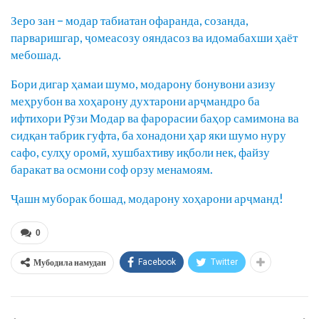
Зеро зан – модар табиатан офаранда, созанда,
парваришгар, ҷомеасозу ояндасоз ва идомабахши ҳаёт
мебошад.
Бори дигар ҳамаи шумо, модарону бонувони азизу
меҳрубон ва хоҳарону духтарони арҷмандро ба
ифтихори Рӯзи Модар ва фарорасии баҳор самимона ва
сидқан табрик гуфта, ба хонадони ҳар яки шумо нуру
сафо, сулҳу оромӣ, хушбахтиву иқболи нек, файзу
баракат ва осмони соф орзу менамоям.
Ҷашн муборак бошад, модарону хоҳарони арҷманд!
0
Мубодила намудан
Facebook
Twitter