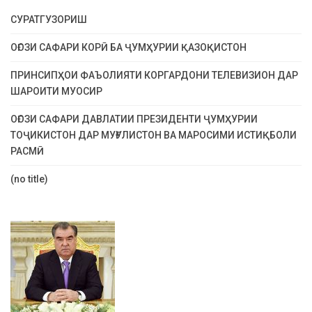
СУРАТГУЗОРИШ
ОҒОЗИ САФАРИ КОРӢ БА ҶУМҲУРИИ ҚАЗОҚИСТОН
ПРИНСИПҲОИ ФАЪОЛИЯТИ КОРГАРДОНИ ТЕЛЕВИЗИОН ДАР
ШАРОИТИ МУОСИР
ОҒОЗИ САФАРИ ДАВЛАТИИ ПРЕЗИДЕНТИ ҶУМҲУРИИ
ТОҶИКИСТОН ДАР МУҒУЛИСТОН ВА МАРОСИМИ ИСТИҚБОЛИ
РАСМӢ
(no title)