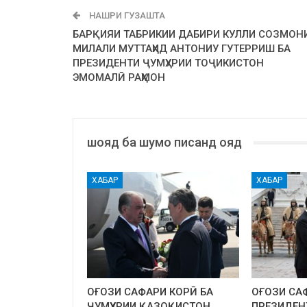
НАШРИ ГУЗАШТА
БАРҚИЯИ ТАБРИКИИ ДАБИРИ КУЛЛИ СОЗМОН
МИЛАЛИ МУТТАҲИД АНТОНИУ ГУТЕРРИШ БА
ПРЕЗИДЕНТИ ҶУМҲУРИИ ТОҶИКИСТОН
ЭМОМАЛӢ РАҲМОН
шояд ба шумо писанд ояд
ХАБАР
ХАБАР
ОҒОЗИ САФАРИ КОРӢ БА
ОҒОЗИ СА
ҶУМҲУРИИ ҚАЗОҚИСТОН
ПРЕЗИДЕН