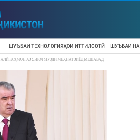
ШУЪБАИ ТЕХНОЛОГИЯҲОИ ИТТИЛООТӢ
ШУЪБАИ Н
АЛӢ РАҲМОН АЗ 1 ИЮЛ МУЗДИ МЕҲНАТ ЗИЁД МЕШАВАД