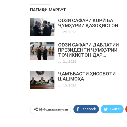
ПАЁМҲОИ МАРБУТ
ОҒОЗИ САФАРИ КОРӢ БА
ҶУМҲУРИИ ҚАЗОҚИСТОН
Jul 29, 2026
ОҒОЗИ САФАРИ ДАВЛАТИИ
ПРЕЗИДЕНТИ ҶУМҲУРИИ
ТОҶИКИСТОН ДАР…
Jul 21, 2026
ҶАМЪБАСТИ ҲИСОБОТИ
ШАШМОҲА
Jul 15, 2026
Мубодила намудан
Facebook
Twitter