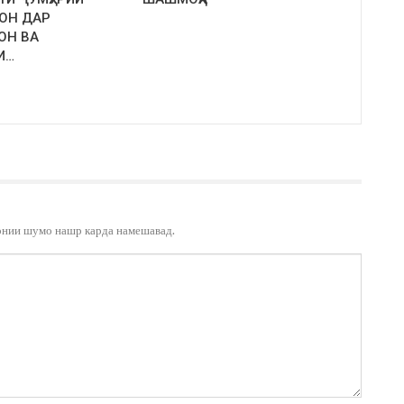
ОН ДАР
ОН ВА
И…
онии шумо нашр карда намешавад.