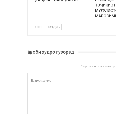
ТОҶИКИСТ
МУҒУЛИСТ
МАРОСИМ
ПЕШ
БАЪДӢ
Ҷавоби худро гузоред
Суроғаи почтаи электр