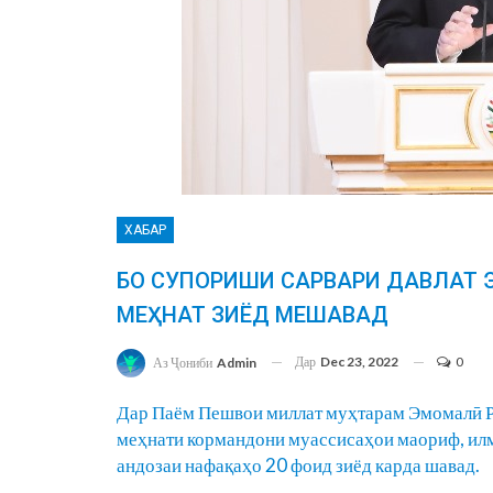
ХАБАР
БО СУПОРИШИ САРВАРИ ДАВЛАТ 
МЕҲНАТ ЗИЁД МЕШАВАД
Дар
Dec 23, 2022
0
Аз Ҷониби
Admin
Дар Паём Пешвои миллат муҳтарам Эмомалӣ Ра
меҳнати кормандони муассисаҳои маориф, илм
андозаи нафақаҳо 20 фоид зиёд карда шавад.