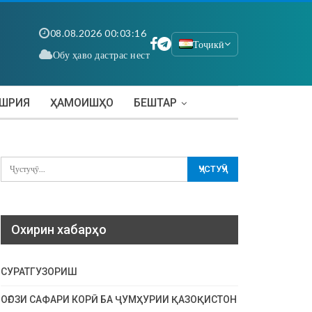
08.08.2026 00:03:16
Тоҷикӣ
Обу ҳаво дастрас нест
АШРИЯ
ҲАМОИШҲО
БЕШТАР
Охирин хабарҳо
СУРАТГУЗОРИШ
ОҒОЗИ САФАРИ КОРӢ БА ҶУМҲУРИИ ҚАЗОҚИСТОН