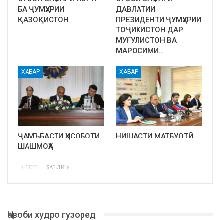
БА ҶУМҲУРИИ
ДАВЛАТИИ
ҚАЗОҚИСТОН
ПРЕЗИДЕНТИ ҶУМҲУРИИ
ТОҶИКИСТОН ДАР
МУҒУЛИСТОН ВА
МАРОСИМИ…
ХАБАР
ХАБАР
ҶАМЪБАСТИ ҲИСОБОТИ
НИШАСТИ МАТБУОТӢ
ШАШМОҲА
ПЕШ
БАЪДӢ
Ҷавоби худро гузоред