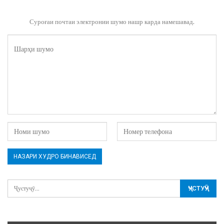
Суроғаи почтаи электронии шумо нашр карда намешавад.