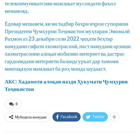
телекоммуникатсияи мамлакат мусоидати фаъол
менамояд.
Ёдовар мешавем, ки ин тадбир баҳри иҷрои супориши
Президенти Ҷумҳурии Тоҷикистон муҳтарам Эмомалӣ
Раҳмон аз 23 декабри соли 2022 ҷиҳати беҳтар
намудани сифати хизматрасонӣ, паст намудани арзиши
хизматрасонии алоқаи мобилию интернет ва дастрас
гардонидани интернети баландсуръат дар тамоми
минтақаҳои мамлакат ба роҳ монда шудааст.
АКС: Хадамоти алоқаи назди Ҳукумати Ҷумҳурии
Тоҷикистон
0
Мубодила намудан
Facebook
Twitter