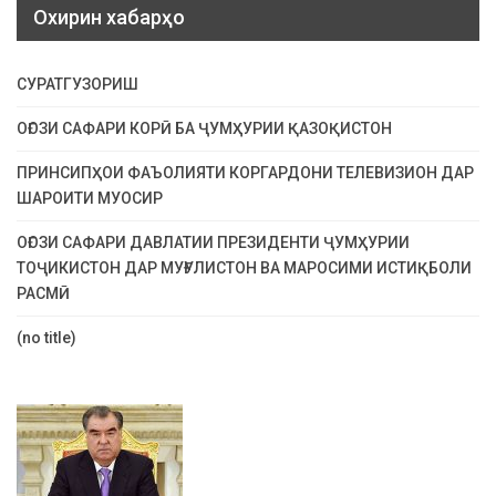
Охирин хабарҳо
СУРАТГУЗОРИШ
ОҒОЗИ САФАРИ КОРӢ БА ҶУМҲУРИИ ҚАЗОҚИСТОН
ПРИНСИПҲОИ ФАЪОЛИЯТИ КОРГАРДОНИ ТЕЛЕВИЗИОН ДАР
ШАРОИТИ МУОСИР
ОҒОЗИ САФАРИ ДАВЛАТИИ ПРЕЗИДЕНТИ ҶУМҲУРИИ
ТОҶИКИСТОН ДАР МУҒУЛИСТОН ВА МАРОСИМИ ИСТИҚБОЛИ
РАСМӢ
(no title)