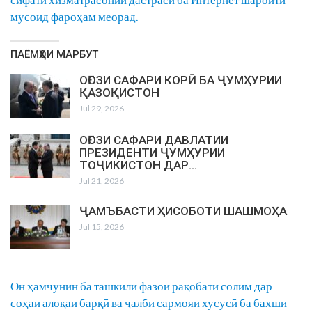
мусоид фароҳам меорад.
ПАЁМҲОИ МАРБУТ
ОҒОЗИ САФАРИ КОРӢ БА ҶУМҲУРИИ
ҚАЗОҚИСТОН
Jul 29, 2026
ОҒОЗИ САФАРИ ДАВЛАТИИ
ПРЕЗИДЕНТИ ҶУМҲУРИИ
ТОҶИКИСТОН ДАР…
Jul 21, 2026
ҶАМЪБАСТИ ҲИСОБОТИ ШАШМОҲА
Jul 15, 2026
Он ҳамчунин ба ташкили фазои рақобати солим дар
соҳаи алоқаи барқӣ ва ҷалби сармояи хусусӣ ба бахши