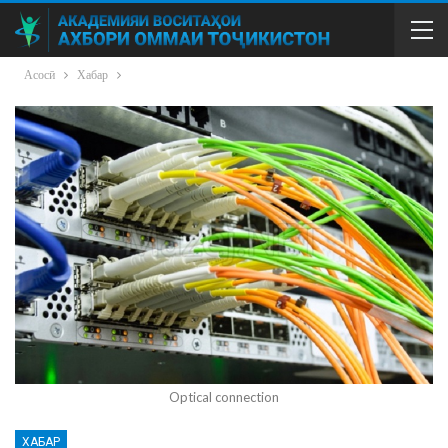
Асосӣ
Хабар
Optical connection
ХАБАР