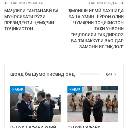
НАШРИ ГУЗАШТА
НАШРИ ОЯНДА
МАҶЛИСИ ТАНТАНАВӢ БА
ҲАМОИШИ ИЛМӢ БАХШИДА
МУНОСИБАТИ РӮЗИ
БА 16-УМИН ШӮРОИ ОЛИИ
ПРЕЗИДЕНТИ ҶУМҲУРИИ
ҶУМҲУРИИ ТОҶИКИСТОН
ТОҶИКИСТОН
ТАҲТИ УНВОНИ
“ИҶЛОСИЯИ ТАҚДИРСОЗ
ВА ТАШАККУЛИ ВАО ДАР
ЗАМОНИ ИСТИҚЛОЛ”
шояд ба шумо писанд ояд
Ҳама
ХАБАР
ХАБАР
ОҒОЗИ САФАРИ КОРӢ
ОҒОЗИ САФАРИ