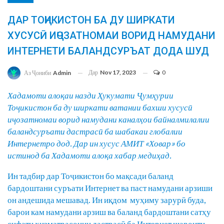
ДАР ТОҶИКИСТОН БА ДУ ШИРКАТИ
ХУСУСӢ ИҶОЗАТНОМАИ ВОРИД НАМУДАНИ
ИНТЕРНЕТИ БАЛАНДСУРЪАТ ДОДА ШУД
Дар
Nov 17, 2023
0
Аз Ҷониби
Admin
Хадамоти алоқаи назди Ҳукумати Ҷумҳурии
Тоҷикистон ба ду ширкати ватании бахши хусусӣ
иҷозатномаи ворид намудани каналҳои байналмилалии
баландсуръати дастрасӣ ба шабакаи глобалии
Интернетро дод. Дар ин хусус АМИТ «Ховар» бо
истинод ба Хадамоти алоқа хабар медиҳад.
Ин тадбир дар Тоҷикистон бо мақсади баланд
бардоштани суръати Интернет ва паст намудани арзиши
он андешида мешавад. Ин иқдом муҳиму зарурӣ буда,
барои кам намудани арзиш ва баланд бардоштани сатҳу
сифати хизматрасонии дастрасӣ ба Интернет шароити