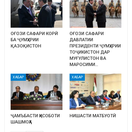
ОҒОЗИ САФАРИ КОРӢ
ОҒОЗИ САФАРИ
БА ҶУМҲУРИИ
ДАВЛАТИИ
ҚАЗОҚИСТОН
ПРЕЗИДЕНТИ ҶУМҲУРИИ
ТОҶИКИСТОН ДАР
МУҒУЛИСТОН ВА
МАРОСИМИ…
ХАБАР
ХАБАР
ҶАМЪБАСТИ ҲИСОБОТИ
НИШАСТИ МАТБУОТӢ
ШАШМОҲА