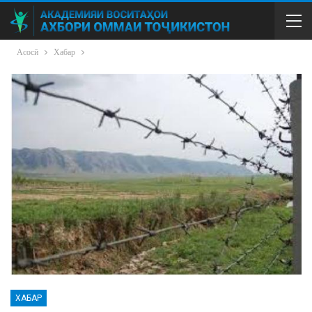
Асосӣ
Хабар
ХАБАР