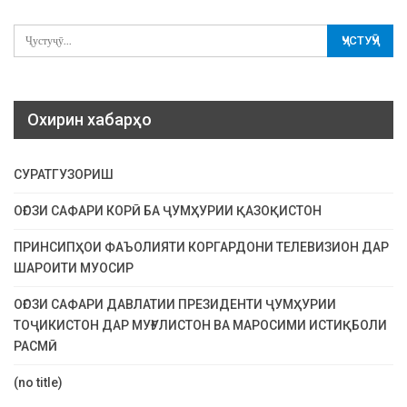
Охирин хабарҳо
СУРАТГУЗОРИШ
ОҒОЗИ САФАРИ КОРӢ БА ҶУМҲУРИИ ҚАЗОҚИСТОН
ПРИНСИПҲОИ ФАЪОЛИЯТИ КОРГАРДОНИ ТЕЛЕВИЗИОН ДАР
ШАРОИТИ МУОСИР
ОҒОЗИ САФАРИ ДАВЛАТИИ ПРЕЗИДЕНТИ ҶУМҲУРИИ
ТОҶИКИСТОН ДАР МУҒУЛИСТОН ВА МАРОСИМИ ИСТИҚБОЛИ
РАСМӢ
(no title)