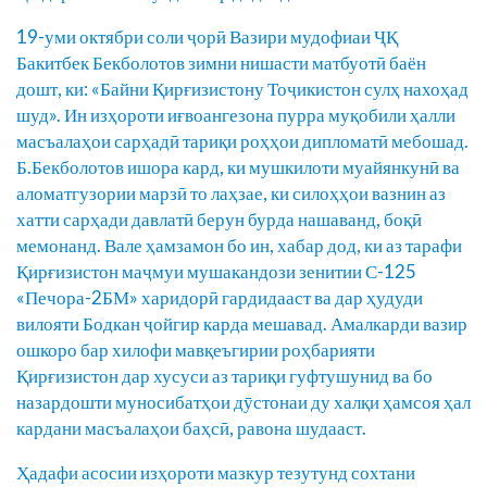
19-уми октябри соли ҷорӣ Вазири мудофиаи ҶҚ
Бакитбек Бекболотов зимни нишасти матбуотӣ баён
дошт, ки: «Байни Қирғизистону Тоҷикистон сулҳ нахоҳад
шуд». Ин изҳороти иғвоангезона пурра муқобили ҳалли
масъалаҳои сарҳадӣ тариқи роҳҳои дипломатӣ мебошад.
Б.Бекболотов ишора кард, ки мушкилоти муайянкунӣ ва
аломатгузории марзӣ то лаҳзае, ки силоҳҳои вазнин аз
хатти сарҳади давлатӣ берун бурда нашаванд, боқӣ
мемонанд. Вале ҳамзамон бо ин, хабар дод, ки аз тарафи
Қирғизистон маҷмуи мушакандози зенитии С-125
«Печора-2БМ» харидорӣ гардидааст ва дар ҳудуди
вилояти Бодкан ҷойгир карда мешавад. Амалкарди вазир
ошкоро бар хилофи мавқеъгирии роҳбарияти
Қирғизистон дар хусуси аз тариқи гуфтушунид ва бо
назардошти муносибатҳои дӯстонаи ду халқи ҳамсоя ҳал
кардани масъалаҳои баҳсӣ, равона шудааст.
Ҳадафи асосии изҳороти мазкур тезутунд сохтани