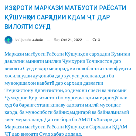
ИЗҲОРОТИ МАРКАЗИ МАТБУОТИ РАЁСАТИ
ҚӮШУНҲОИ САРҲАДИИ КДАМ ҶТ ДАР
ВИЛОЯТИ СУҒД
Дар
Oct 21, 2022
0
Аз Ҷониби
Admin
Маркази матбуоти Раёсати Қӯшунҳои сарҳадии Кумитаи
давлатии амнияти миллии Ҷумҳурии Тоҷикистон дар
вилояти Суғд изҳор медорад, ки новобаста аз тавофуқоти
ҳосилшудаи дуҷониба дар хусуси роҳ надодан ба
муноқишаҳои навбатӣ дар сарҳади давлатии
Тоҷикистону Қирғизистон, ходимони сиёсӣ ва низомии
Ҷумҳурии Қирғизистон бо муроҷиатҳои моҷароҷӯёнаи
худ ба барангехтани кинаву адовати миллӣ мусоидат
карда, ба муносиботи байниҳамдигарӣ ва байналмилалӣ
зиён мерасонанд. Дар ин бора ба АМИТ «Ховар» дар
Маркази матбуоти Раёсати Қӯшунҳои Сарҳадии КДАМ
ҶТ дар вилояти Суғд хабар доданд.