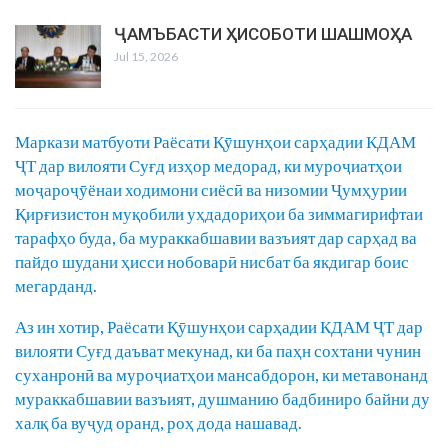
ҶАМЪБАСТИ ҲИСОБОТИ ШАШМОҲА
Jul 15, 2026
Маркази матбуоти Раёсати Қӯшунҳои сарҳадии КДАМ
ҶТ дар вилояти Суғд изҳор медорад, ки муроҷиатҳои
моҷароҷӯёнаи ходимони сиёсӣ ва низомии Ҷумҳурии
Қирғизистон муқобили уҳдадориҳои ба зиммагирифтаи
тарафҳо буда, ба мураккабшавии вазъият дар сарҳад ва
пайдо шудани ҳисси нобоварӣ нисбат ба якдигар боис
мегарданд.
Аз ин хотир, Раёсати Қӯшунҳои сарҳадии КДАМ ҶТ дар
вилояти Суғд даъват мекунад, ки ба паҳн сохтани чунин
суханронӣ ва муроҷиатҳои мансабдорон, ки метавонанд
мураккабшавии вазъият, душманию бадбиниро байни ду
халқ ба вуҷуд оранд, роҳ дода нашавад.