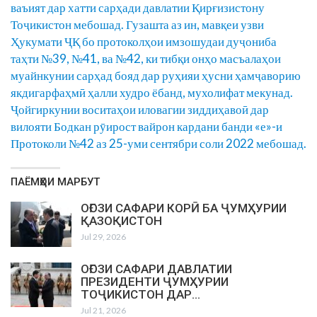
ваъият дар хатти сарҳади давлатии Қирғизистону
Тоҷикистон мебошад. Гузашта аз ин, мавқеи узви
Ҳукумати ҶҚ бо протоколҳои имзошудаи дуҷониба
таҳти №39, №41, ва №42, ки тибқи онҳо масъалаҳои
муайнкунии сарҳад бояд дар руҳияи ҳусни ҳамҷаворию
якдигарфаҳмӣ ҳалли худро ёбанд, мухолифат мекунад.
Ҷойгиркунии воситаҳои иловагии зиддиҳавоӣ дар
вилояти Бодкан рӯирост вайрон кардани банди «е»-и
Протоколи №42 аз 25-уми сентябри соли 2022 мебошад.
ПАЁМҲОИ МАРБУТ
ОҒОЗИ САФАРИ КОРӢ БА ҶУМҲУРИИ
ҚАЗОҚИСТОН
Jul 29, 2026
ОҒОЗИ САФАРИ ДАВЛАТИИ
ПРЕЗИДЕНТИ ҶУМҲУРИИ
ТОҶИКИСТОН ДАР…
Jul 21, 2026