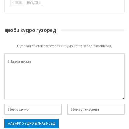
ПЕШ
БАЪДӢ
Ҷавоби худро гузоред
Суроғаи почтаи электронии шумо нашр карда намешавад.