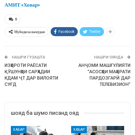
АМИТ «Ховар»
0
Мубодила намудан
Facebook
Twitter
НАШРИ ГУЗАШТА
НАШРИ ОЯНДА
ИЗҲОРОТИ РАЁСАТИ
АНҶОМИ МАШҒУЛИЯТИ
ҚӮШУНҲОИ САРҲАДИИ
“АСОСҲОИ МАҲОРАТИ
КДАМ ҶТ ДАР ВИЛОЯТИ
ПАРДОЗГАРӢ ДАР
СУҒД
ТЕЛЕВИЗИОН”
шояд ба шумо писанд ояд
ХАБАР
ХАБАР