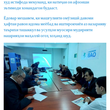
худ истифода мекунанд, ки натиҷаи он афзоиши
эътимоди хонандагон будааст.
Ёдовар мешавем, ки машғулияти омӯзишӣ давоми
ҳафтаи равон идома меёбад ва иштирокчиён аз назарияву
таърихи ташаккул ва усулҳои муосири мудирияти
нашрияҳои маҳаллӣ огоҳ хоҳанд шуд.