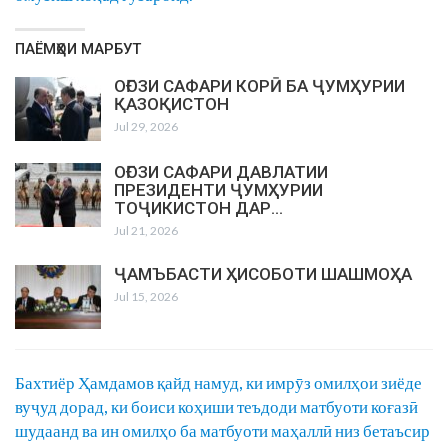
ПАЁМҲОИ МАРБУТ
ОҒОЗИ САФАРИ КОРӢ БА ҶУМҲУРИИ
ҚАЗОҚИСТОН
Jul 29, 2026
ОҒОЗИ САФАРИ ДАВЛАТИИ
ПРЕЗИДЕНТИ ҶУМҲУРИИ
ТОҶИКИСТОН ДАР…
Jul 21, 2026
ҶАМЪБАСТИ ҲИСОБОТИ ШАШМОҲА
Jul 15, 2026
Бахтиёр Ҳамдамов қайд намуд, ки имрӯз омилҳои зиёде
вуҷуд дорад, ки боиси коҳиши теъдоди матбуоти коғазӣ
шудаанд ва ин омилҳо ба матбуоти маҳаллӣ низ бетаъсир