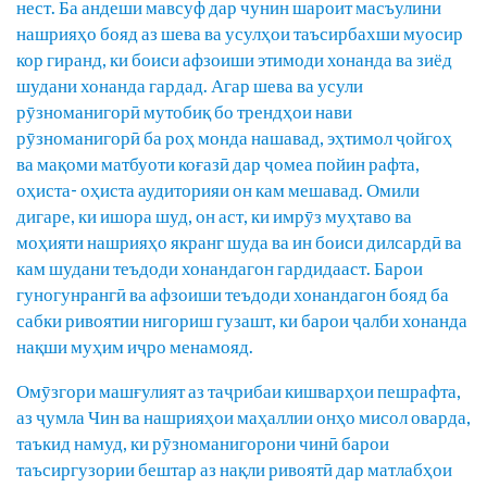
нест. Ба андеши мавсуф дар чунин шароит масъулини
нашрияҳо бояд аз шева ва усулҳои таъсирбахши муосир
кор гиранд, ки боиси афзоиши этимоди хонанда ва зиёд
шудани хонанда гардад. Агар шева ва усули
рӯзноманигорӣ мутобиқ бо трендҳои нави
рӯзноманигорӣ ба роҳ монда нашавад, эҳтимол ҷойгоҳ
ва мақоми матбуоти коғазӣ дар ҷомеа пойин рафта,
оҳиста- оҳиста аудиторияи он кам мешавад. Омили
дигаре, ки ишора шуд, он аст, ки имрӯз муҳтаво ва
моҳияти нашрияҳо якранг шуда ва ин боиси дилсардӣ ва
кам шудани теъдоди хонандагон гардидааст. Барои
гуногунрангӣ ва афзоиши теъдоди хонандагон бояд ба
сабки ривоятии нигориш гузашт, ки барои ҷалби хонанда
нақши муҳим иҷро менамояд.
Омӯзгори машғулият аз таҷрибаи кишварҳои пешрафта,
аз ҷумла Чин ва нашрияҳои маҳаллии онҳо мисол оварда,
таъкид намуд, ки рӯзноманигорони чинӣ барои
таъсиргузории бештар аз нақли ривоятӣ дар матлабҳои