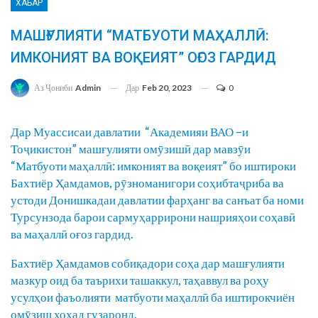
ХАБАР
МАШҒУЛИЯТИ “МАТБУОТИ МАҲАЛЛӢ:
ИМКОНИЯТ ВА ВОҚЕИЯТ” ОҒОЗ ГАРДИД
Дар
Feb 20, 2023
0
Аз Ҷониби
Admin
Дар Муассисаи давлатии “Академияи ВАО –и
Тоҷикистон” машғулияти омӯзишӣ дар мавзӯи
“Матбуоти маҳаллӣ: имконият ва воқеият” бо иштироки
Бахтиёр Ҳамдамов, рӯзноманигори соҳибтаҷриба ва
устоди Донишкадаи давлатии фарҳанг ва санъат ба номи
Турсунзода барои сармуҳаррирони нашрияҳои соҳавӣ
ва маҳаллӣ оғоз гардид.
Бахтиёр Ҳамдамов собиқадори соҳа дар машғулияти
мазкур оид ба таърихи ташаккул, таҳаввул ва роҳу
усулҳои фаъолияти матбуоти маҳаллӣ ба иштирокчиён
омӯзиш хоҳад гузаронд.