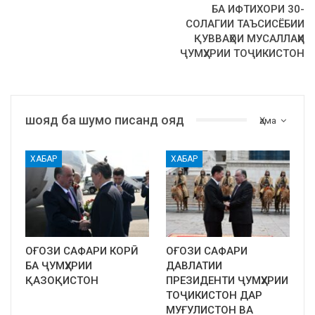
БА ИФТИХОРИ 30-
СОЛАГИИ ТАЪСИСЁБИИ
ҚУВВАҲОИ МУСАЛЛАҲИ
ҶУМҲУРИИ ТОҶИКИСТОН
шояд ба шумо писанд ояд
Ҳама
ХАБАР
ХАБАР
ОҒОЗИ САФАРИ КОРӢ
ОҒОЗИ САФАРИ
БА ҶУМҲУРИИ
ДАВЛАТИИ
ҚАЗОҚИСТОН
ПРЕЗИДЕНТИ ҶУМҲУРИИ
ТОҶИКИСТОН ДАР
МУҒУЛИСТОН ВА