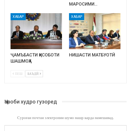
МАРОСИМИ…
ХАБАР
ХАБАР
ҶАМЪБАСТИ ҲИСОБОТИ
НИШАСТИ МАТБУОТӢ
ШАШМОҲА
ПЕШ
БАЪДӢ
Ҷавоби худро гузоред
Суроғаи почтаи электронии шумо нашр карда намешавад.