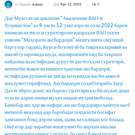
Дар
Apr 12, 2022
0
Аз Ҷониби
Admin
Дар Муассисаи давлатии “Академияи ВАО-и
Тоҷикистон” аз 4-ум то 12-уми апрели соли 2022 барои
такмили ихтисоси суратгирони идораҳои ВАО таҳти
унвони “Маҳорати аксбардорӣ” машғулияти омӯзишӣ
баргузор гардид. Курси бозомӯзӣ ба таври назариявӣ ва
амалӣ гузаронида шуда, иштирокчиён оид ба таърихи
пайдоиш ва истифодаи дурусти дастгоҳҳои суратгирӣ,
интихоби макон ва иншоот ҳангоми аксбардорӣ,
истифодаи рушноӣ ва дигар нозукиҳои касби аккосӣ
маълумот гирифтанд. Аксбардори соҳибтаҷриба Заур
Дахте иброз дошт, ки барои суратгири касбӣ шудан диди
тоза ва дарки амиқи муҳит нақши муҳим мебозад.
Бинобар ин, ҳар як нафаре, ки аксбардориро ҳамчун касб
интихоб мекунад дар баробари таҷҳизоти босифат
ҳамзамон бояд дорои завқ, шавқ ва салиқаи хос бошад.
Омӯзгор дар ҷараёни машғулият бо корҳои амалии
иштирокчиён шинос гардида, ба онҳо барои рушди