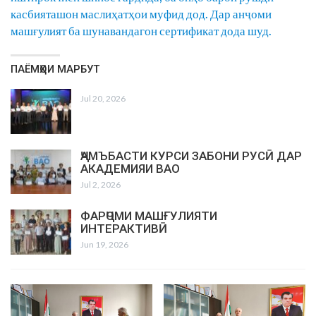
касбияташон маслиҳатҳои муфид дод. Дар анҷоми
машғулият ба шунавандагон сертификат дода шуд.
ПАЁМҲОИ МАРБУТ
Jul 20, 2026
ҶАМЪБАСТИ КУРСИ ЗАБОНИ РУСӢ ДАР
АКАДЕМИЯИ ВАО
Jul 2, 2026
ФАРҶОМИ МАШҒУЛИЯТИ
ИНТЕРАКТИВӢ
Jun 19, 2026