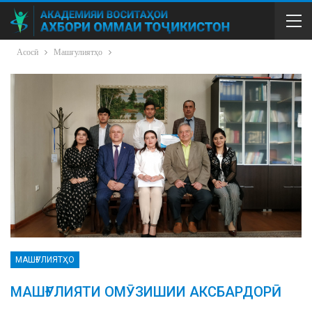
Асосӣ
Машғулиятҳо
МАШҒУЛИЯТҲО
МАШҒУЛИЯТИ ОМӮЗИШИИ АКСБАРДОРӢ