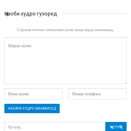
Ҷавоби худро гузоред
Суроғаи почтаи электронии шумо нашр карда намешавад.