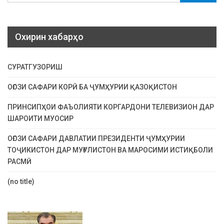
Охирин хабарҳо
СУРАТГУЗОРИШ
ОҒОЗИ САФАРИ КОРӢ БА ҶУМҲУРИИ ҚАЗОҚИСТОН
ПРИНСИПҲОИ ФАЪОЛИЯТИ КОРГАРДОНИ ТЕЛЕВИЗИОН ДАР
ШАРОИТИ МУОСИР
ОҒОЗИ САФАРИ ДАВЛАТИИ ПРЕЗИДЕНТИ ҶУМҲУРИИ
ТОҶИКИСТОН ДАР МУҒУЛИСТОН ВА МАРОСИМИ ИСТИҚБОЛИ
РАСМӢ
(no title)