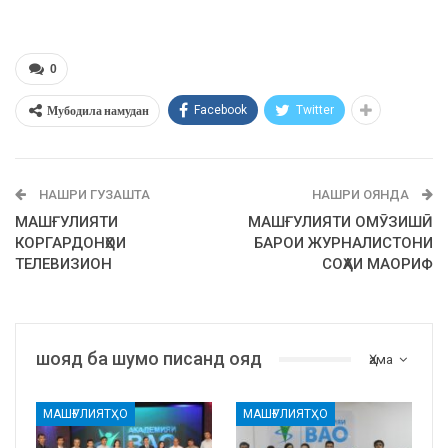
0
Мубодила намудан
Facebook
Twitter
НАШРИ ГУЗАШТА
НАШРИ ОЯНДА
МАШҒУЛИЯТИ
МАШҒУЛИЯТИ ОМӮЗИШӢ
КОРГАРДОНҲОИ
БАРОИ ЖУРНАЛИСТОНИ
ТЕЛЕВИЗИОН
СОҲАИ МАОРИФ
шояд ба шумо писанд ояд
Ҳама
МАШҒУЛИЯТҲО
МАШҒУЛИЯТҲО