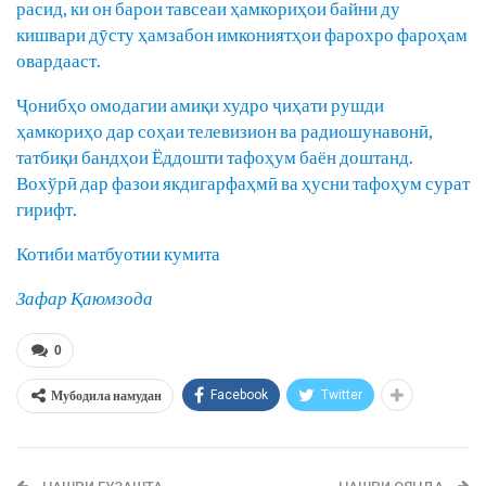
расид, ки он барои тавсеаи ҳамкориҳои байни ду
кишвари дӯсту ҳамзабон имкониятҳои фарохро фароҳам
овардааст.
Ҷонибҳо омодагии амиқи худро ҷиҳати рушди
ҳамкориҳо дар соҳаи телевизион ва радиошунавонӣ,
татбиқи бандҳои Ёддошти тафоҳум баён доштанд.
Вохўрӣ дар фазои якдигарфаҳмӣ ва ҳусни тафоҳум сурат
гирифт.
Котиби матбуотии кумита
Зафар Қаюмзода
0
Мубодила намудан
Facebook
Twitter