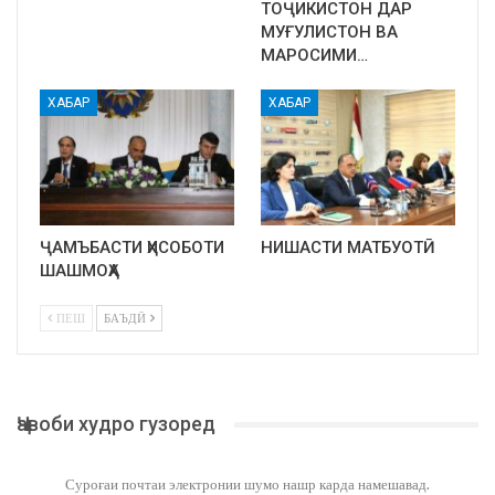
ТОҶИКИСТОН ДАР
МУҒУЛИСТОН ВА
МАРОСИМИ…
ХАБАР
ХАБАР
ҶАМЪБАСТИ ҲИСОБОТИ
НИШАСТИ МАТБУОТӢ
ШАШМОҲА
ПЕШ
БАЪДӢ
Ҷавоби худро гузоред
Суроғаи почтаи электронии шумо нашр карда намешавад.