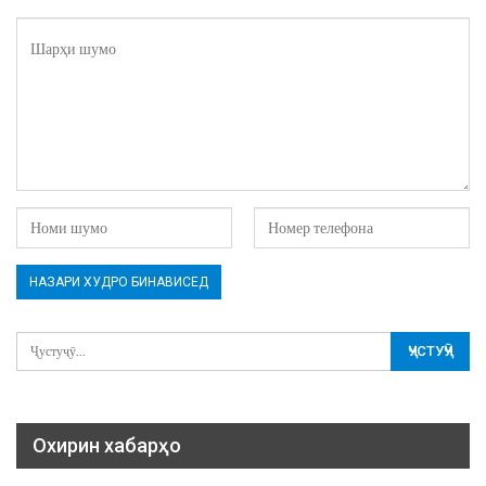
Охирин хабарҳо