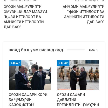
НАШРИ ГУЗАШТА
НАШРИ ОЯНДА
ОҒОЗИ МАШҒУЛИЯТИ
АНҶОМИ МАШҒУЛИЯТИ
ОМӮЗИШӢ ДАР МАВЗУИ
“ҲИФЗИ ИТТИЛООТ ВА
“ҲИФЗИ ИТТИЛООТ ВА
АМНИЯТИ ИТТИЛООТӢ
АМНИЯТИ ИТТИЛООТӢ
ДАР ВАО”
ДАР ВАО”
шояд ба шумо писанд ояд
Ҳама
ХАБАР
ХАБАР
ОҒОЗИ САФАРИ КОРӢ
ОҒОЗИ САФАРИ
БА ҶУМҲУРИИ
ДАВЛАТИИ
ҚАЗОҚИСТОН
ПРЕЗИДЕНТИ ҶУМҲУРИИ