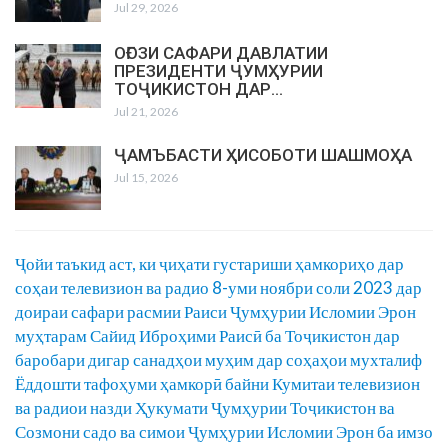
Jul 29, 2026
ОҒОЗИ САФАРИ ДАВЛАТИИ
ПРЕЗИДЕНТИ ҶУМҲУРИИ
ТОҶИКИСТОН ДАР…
Jul 21, 2026
ҶАМЪБАСТИ ҲИСОБОТИ ШАШМОҲА
Jul 15, 2026
Ҷойи таъкид аст, ки ҷиҳати густариши ҳамкориҳо дар
соҳаи телевизион ва радио 8-уми ноябри соли 2023 дар
доираи сафари расмии Раиси Ҷумҳурии Исломии Эрон
муҳтарам Сайид Иброҳими Раисӣ ба Тоҷикистон дар
баробари дигар санадҳои муҳим дар соҳаҳои мухталиф
Ёддошти тафоҳуми ҳамкорӣ байни Кумитаи телевизион
ва радиои назди Ҳукумати Ҷумҳурии Тоҷикистон ва
Созмони садо ва симои Ҷумҳурии Исломии Эрон ба имзо