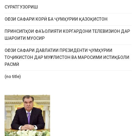
СУРАТГУЗОРИШ
ОҒОЗИ САФАРИ КОРӢ БА ҶУМҲУРИИ ҚАЗОҚИСТОН
ПРИНСИПҲОИ ФАЪОЛИЯТИ КОРГАРДОНИ ТЕЛЕВИЗИОН ДАР
ШАРОИТИ МУОСИР
ОҒОЗИ САФАРИ ДАВЛАТИИ ПРЕЗИДЕНТИ ҶУМҲУРИИ
ТОҶИКИСТОН ДАР МУҒУЛИСТОН ВА МАРОСИМИ ИСТИҚБОЛИ
РАСМӢ
(no title)