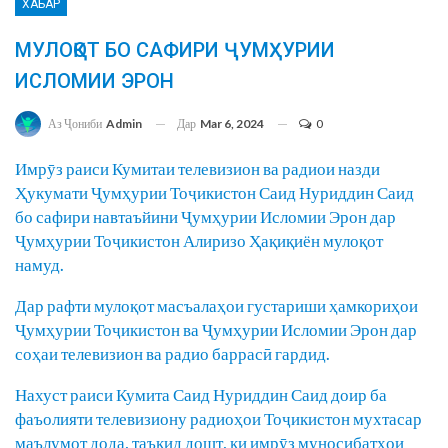
ХАБАР
МУЛОҚОТ БО САФИРИ ҶУМҲУРИИ
ИСЛОМИИ ЭРОН
Дар
Mar 6, 2024
0
Аз Ҷониби
Admin
Имрӯз раиси Кумитаи телевизион ва радиои назди
Ҳукумати Ҷумҳурии Тоҷикистон Саид Нуриддин Саид
бо сафири навтаъйини Ҷумҳурии Исломии Эрон дар
Ҷумҳурии Тоҷикистон Алиризо Ҳақиқиён мулоқот
намуд.
Дар рафти мулоқот масъалаҳои густариши ҳамкориҳои
Ҷумҳурии Тоҷикистон ва Ҷумҳурии Исломии Эрон дар
соҳаи телевизион ва радио баррасӣ гардид.
Нахуст раиси Кумита Саид Нуриддин Саид доир ба
фаъолияти телевизиону радиоҳои Тоҷикистон мухтасар
маълумот дода, таъкид дошт, ки имрӯз муносибатҳои