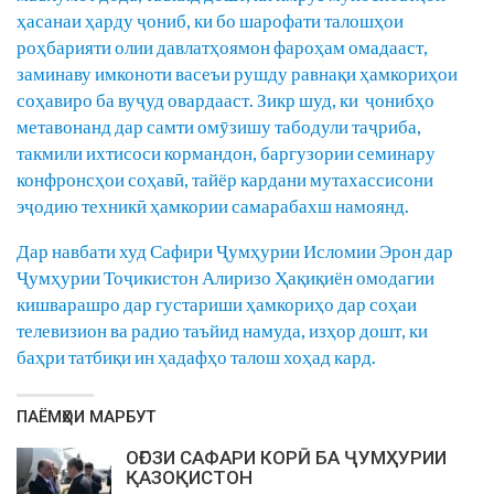
ҳасанаи ҳарду ҷониб, ки бо шарофати талошҳои
роҳбарияти олии давлатҳоямон фароҳам омадааст,
заминаву имконоти васеъи рушду равнақи ҳамкориҳои
соҳавиро ба вуҷуд овардааст. Зикр шуд, ки ҷонибҳо
метавонанд дар самти омӯзишу табодули таҷриба,
такмили ихтисоси кормандон, баргузории семинару
конфронсҳои соҳавӣ, тайёр кардани мутахассисони
эҷодию техникӣ ҳамкории самарабахш намоянд.
Дар навбати худ Сафири Ҷумҳурии Исломии Эрон дар
Ҷумҳурии Тоҷикистон Алиризо Ҳақиқиён омодагии
кишварашро дар густариши ҳамкориҳо дар соҳаи
телевизион ва радио таъйид намуда, изҳор дошт, ки
баҳри татбиқи ин ҳадафҳо талош хоҳад кард.
ПАЁМҲОИ МАРБУТ
ОҒОЗИ САФАРИ КОРӢ БА ҶУМҲУРИИ
ҚАЗОҚИСТОН