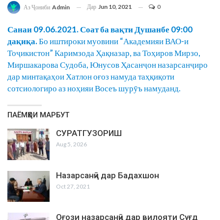
Дар
Jun 10, 2021
0
Аз Ҷониби
Admin
Санаи 09.06.2021. Соат ба вақти Душанбе 09:00
дақиқа.
Бо иштироки муовини “Академияи ВАО-и
Тоҷикистон” Каримзода Ҳақназар, ва Тоҳиров Мирзо,
Миршакарова Судоба, Юнусов Ҳасанҷон назарсанҷиро
дар минтақаҳои Хатлон оғоз намуда таҳқиқоти
сотсиологиро аз ноҳияи Восеъ шурӯъ намуданд.
ПАЁМҲОИ МАРБУТ
СУРАТГУЗОРИШ
Aug 5, 2026
Назарсанҷӣ дар Бадахшон
Oct 27, 2021
Оғози назарсанҷӣ дар вилояти Суғд