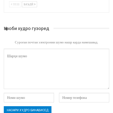
ПЕШ
БАЪДӢ
Ҷавоби худро гузоред
Суроғаи почтаи электронии шумо нашр карда намешавад.