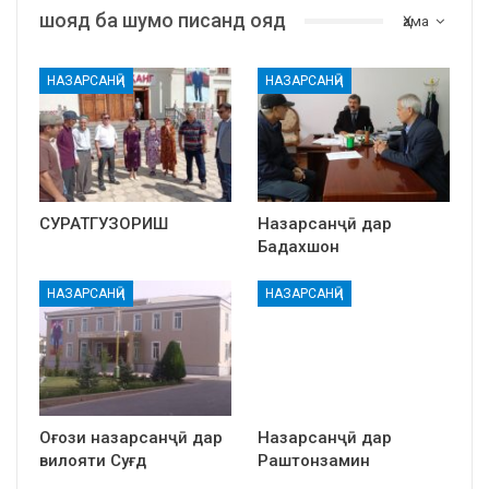
шояд ба шумо писанд ояд
Ҳама
НАЗАРСАНҶӢ
НАЗАРСАНҶӢ
СУРАТГУЗОРИШ
Назарсанҷӣ дар
Бадахшон
НАЗАРСАНҶӢ
НАЗАРСАНҶӢ
Оғози назарсанҷӣ дар
Назарсанҷӣ дар
вилояти Суғд
Раштонзамин