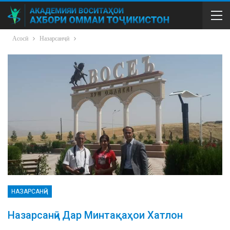
Асосӣ
Назарсанҷӣ
НАЗАРСАНҶӢ
Назарсанҷӣ Дар Минтақаҳои Хатлон