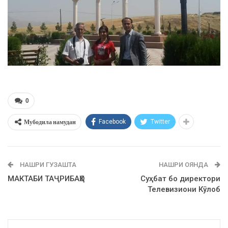
0
Мубодила намудан
Facebook
Twitter
НАШРИ ГУЗАШТА
НАШРИ ОЯНДА
МАКТАБИ ТАҶРИБАҲО
Суҳбат бо директори
Телевизиони Кӯлоб