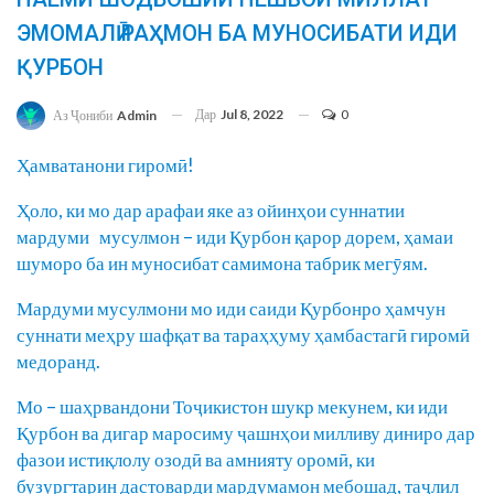
ЭМОМАЛӢ РАҲМОН БА МУНОСИБАТИ ИДИ
ҚУРБОН
Дар
Jul 8, 2022
0
Аз Ҷониби
Admin
Ҳамватанони гиромӣ!
Ҳоло, ки мо дар арафаи яке аз ойинҳои суннатии
мардуми мусулмон – иди Қурбон қарор дорем, ҳамаи
шуморо ба ин муносибат самимона табрик мегӯям.
Мардуми мусулмони мо иди саиди Қурбонро ҳамчун
суннати меҳру шафқат ва тараҳҳуму ҳамбастагӣ гиромӣ
медоранд.
Мо – шаҳрвандони Тоҷикистон шукр мекунем, ки иди
Қурбон ва дигар маросиму ҷашнҳои милливу диниро дар
фазои истиқлолу озодӣ ва амнияту оромӣ, ки
бузургтарин дастоварди мардумамон мебошад, таҷлил