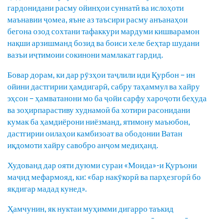
гардонидани расму ойинҳои суннатӣ ва ислоҳоти
маънавии ҷомеа, яъне аз таъсири расму анъанаҳои
бегона озод сохтани тафаккури мардуми кишварамон
нақши арзишманд бозид ва боиси хеле беҳтар шудани
вазъи иҷтимоии сокинони мамлакат гардид.
Бовар дорам, ки дар рӯзҳои таҷлили иди Қурбон – ин
ойини дастгирии ҳамдигарӣ, сабру таҳаммул ва хайру
эҳсон – ҳамватанони мо ба ҷойи сарфу хароҷоти беҳуда
ва зоҳирпарастиву худнамоӣ ба хотири расонидани
кумак ба ҳамдиёрони ниёзманд, ятимону маъюбон,
дастгирии оилаҳои камбизоат ва ободонии Ватан
иқдомоти хайру савобро анҷом медиҳанд.
Худованд дар ояти дуюми сураи «Моида»-и Қуръони
маҷид мефармояд, ки: «бар накӯкорӣ ва парҳезгорӣ бо
якдигар мадад кунед».
Ҳамчунин, як нуктаи муҳимми дигарро таъкид