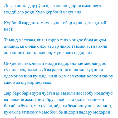
Дигар ин, ки дар рӯзи ид шахсони дорои имконияти
моддӣ дар роҳи Худо қурбонӣ мекунанд.
Қурбонӣ кардан ҳамчун суннат бар дӯши ҳама ҳатмӣ
нест.
Таъкид месозам, ки ин корро танҳо онҳое бояд анҷом
диҳанд, ки оилаи онҳо аз ҳар лиҳоз таъмин аст ва аҳли
хонадони онҳо танқисиву мушкилот надоранд.
Онҳое, ки имконияти моддӣ надоранд, метавонанд бо
сухани нек, амали хуб ва рафтори шоистаи худ дили
одамонро шод кунанд, ки ин ҳам аз ҷумлаи корҳои хайру
савоб ба шумор меравад.
Дар баробари дурӣ ҷустан аз аъмоли носавобу номатлуб
ва талқини амалҳои хайру савоб, аз аҳволи наздикон
бохабар будан, махсусан, аёдати беморону ниёзмандон,
кумак ба ятимону маъюбон, ба дидори падару модарон