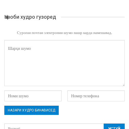
Ҷавоби худро гузоред
Суроғаи почтаи электронии шумо нашр карда намешавад.