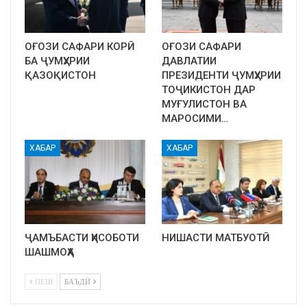
ОҒОЗИ САФАРИ КОРӢ
ОҒОЗИ САФАРИ
БА ҶУМҲУРИИ
ДАВЛАТИИ
ҚАЗОҚИСТОН
ПРЕЗИДЕНТИ ҶУМҲУРИИ
ТОҶИКИСТОН ДАР
МУҒУЛИСТОН ВА
МАРОСИМИ…
ХАБАР
ХАБАР
ҶАМЪБАСТИ ҲИСОБОТИ
НИШАСТИ МАТБУОТӢ
ШАШМОҲА
ПЕШ
БАЪДӢ