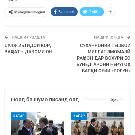
Мубодила намудан
Facebook
Twitter
НАШРИ ГУЗАШТА
НАШРИ ОЯНДА
СУЛҲ – ИБТИДОИ КОР,
СУХАНРОНИИ ПЕШВОИ
ВАҲДАТ – ДАВОМИ ОН
МИЛЛАТ ЭМОМАЛӢ
РАҲМОН ДАР ВОХӮРӢ БО
БУНЁДГАРОНИ НЕРУГОҲИ
БАРҚИ ОБИИ «РОҒУН»
шояд ба шумо писанд ояд
Ҳама
ХАБАР
ХАБАР