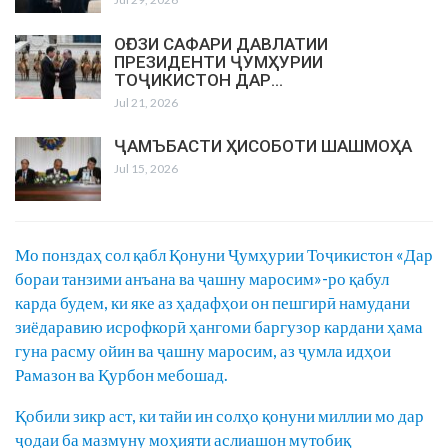
ОҒОЗИ САФАРИ ДАВЛАТИИ
ПРЕЗИДЕНТИ ҶУМҲУРИИ
ТОҶИКИСТОН ДАР…
Jul 21, 2026
ҶАМЪБАСТИ ҲИСОБОТИ ШАШМОҲА
Jul 15, 2026
Мо понздаҳ сол қабл Қонуни Ҷумҳурии Тоҷикистон «Дар
бораи танзими анъана ва ҷашну маросим»-ро қабул
карда будем, ки яке аз ҳадафҳои он пешгирӣ намудани
зиёдаравию исрофкорӣ ҳангоми баргузор кардани ҳама
гуна расму ойин ва ҷашну маросим, аз ҷумла идҳои
Рамазон ва Қурбон мебошад.
Қобили зикр аст, ки тайи ин солҳо қонуни миллии мо дар
ҷодаи ба мазмуну моҳияти аслиашон мутобиқ