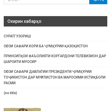
Охирин хабарҳо
СУРАТГУЗОРИШ
ОҒОЗИ САФАРИ КОРӢ БА ҶУМҲУРИИ ҚАЗОҚИСТОН
ПРИНСИПҲОИ ФАЪОЛИЯТИ КОРГАРДОНИ ТЕЛЕВИЗИОН ДАР
ШАРОИТИ МУОСИР
ОҒОЗИ САФАРИ ДАВЛАТИИ ПРЕЗИДЕНТИ ҶУМҲУРИИ
ТОҶИКИСТОН ДАР МУҒУЛИСТОН ВА МАРОСИМИ ИСТИҚБОЛИ
РАСМӢ
(no title)