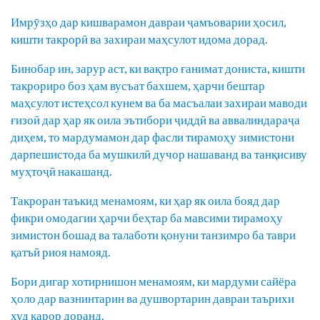
Имрӯзҳо дар кишварамон давраи ҷамъоварии ҳосил,
кишти такрорӣ ва захираи маҳсулот идома дорад.
Бинобар ин, зарур аст, ки вақтро ғанимат дониста, кишти
такрориро боз ҳам вусъат бахшем, ҳарчи бештар
маҳсулот истеҳсол кунем ва ба масъалаи захираи маводи
ғизоӣ дар ҳар як оила эътибори ҷиддӣ ва аввалиндараҷа
диҳем, то мардумамон дар фасли тирамоҳу зимистони
дарпешистода ба мушкилӣ дучор нашаванд ва танқисиву
муҳтоҷӣ накашанд.
Такроран таъкид менамоям, ки ҳар як оила бояд дар
фикри омодагии ҳарчи беҳтар ба мавсими тирамоҳу
зимистон бошад ва талаботи қонуни танзимро ба таври
қатъӣ риоя намояд.
Бори дигар хотирнишон менамоям, ки мардуми сайёра
ҳоло дар вазнинтарин ва душвортарин давраи таърихи
худ қарор доранд.