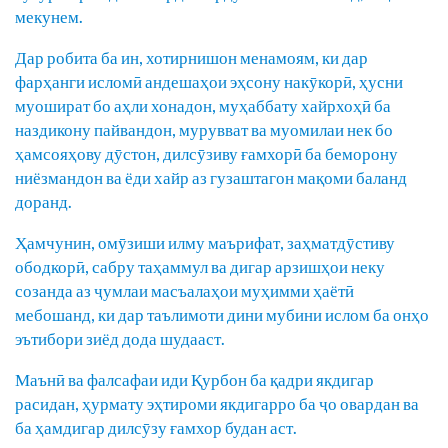
мекунем.
Дар робита ба ин, хотирнишон менамоям, ки дар
фарҳанги исломӣ андешаҳои эҳсону накӯкорӣ, ҳусни
муошират бо аҳли хонадон, муҳаббату хайрхоҳӣ ба
наздикону пайвандон, мурувват ва муомилаи нек бо
ҳамсояҳову дӯстон, дилсӯзиву ғамхорӣ ба беморону
ниёзмандон ва ёди хайр аз гузаштагон мақоми баланд
доранд.
Ҳамчунин, омӯзиши илму маърифат, заҳматдӯстиву
ободкорӣ, сабру таҳаммул ва дигар арзишҳои неку
созанда аз ҷумлаи масъалаҳои муҳимми ҳаётӣ
мебошанд, ки дар таълимоти дини мубини ислом ба онҳо
эътибори зиёд дода шудааст.
Маънӣ ва фалсафаи иди Қурбон ба қадри якдигар
расидан, ҳурмату эҳтироми якдигарро ба ҷо овардан ва
ба ҳамдигар дилсӯзу ғамхор будан аст.