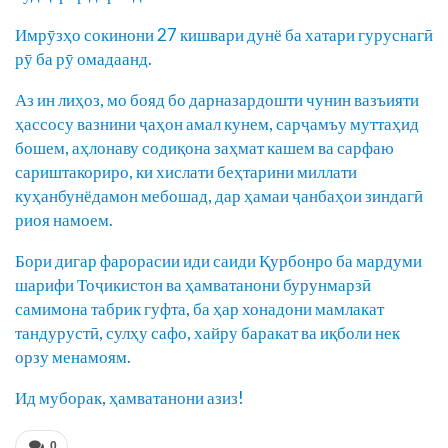
Имрӯзҳо сокинони 27 кишвари дунё ба хатари гуруснагӣ
рӯ ба рӯ омадаанд.
Аз ин лиҳоз, мо бояд бо дарназардошти чунин вазъияти
ҳассосу вазнини ҷаҳон амал кунем, сарҷамъу муттаҳид
бошем, аҳлонаву содиқона заҳмат кашем ва сарфаю
сариштакориро, ки хислати беҳтарини миллати
куҳанбунёдамон мебошад, дар ҳамаи ҷанбаҳои зиндагӣ
риоя намоем.
Бори дигар фарорасии иди саиди Қурбонро ба мардуми
шарифи Тоҷикистон ва ҳамватанони бурунмарзӣ
самимона табрик гуфта, ба ҳар хонадони мамлакат
тандурустӣ, сулҳу сафо, хайру баракат ва иқболи нек
орзу менамоям.
Ид муборак, ҳамватанони азиз!
0