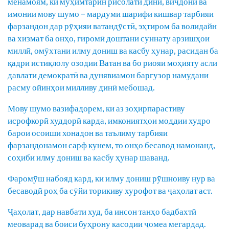
менамоям, ки муҳимтарин рисолати динӣ, виҷдонӣ ва
имонии мову шумо – мардуми шарифи кишвар тарбияи
фарзандон дар рӯҳияи ватандӯстӣ, эҳтиром ба волидайн
ва хизмат ба онҳо, гиромӣ доштани суннату арзишҳои
миллӣ, омӯхтани илму дониш ва касбу ҳунар, расидан ба
қадри истиқлолу озодии Ватан ва бо риояи моҳияту асли
давлати демократӣ ва дунявиамон баргузор намудани
расму ойинҳои милливу динӣ мебошад.
Мову шумо вазифадорем, ки аз зоҳирпарастиву
исрофкорӣ худдорӣ карда, имкониятҳои моддии худро
барои осоиши хонадон ва таълиму тарбияи
фарзандонамон сарф кунем, то онҳо бесавод намонанд,
соҳиби илму дониш ва касбу ҳунар шаванд.
Фаромӯш набояд кард, ки илму дониш рӯшноиву нур ва
бесаводӣ роҳ ба сӯйи торикиву хурофот ва ҷаҳолат аст.
Ҷаҳолат, дар навбати худ, ба инсон танҳо бадбахтӣ
меоварад ва боиси буҳрону касодии ҷомеа мегардад.