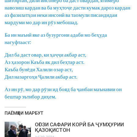
шитофтан, дили инсонеро ба даст овардан, ятимеро
навозиш кардан ва ба муҳтоҷе дасти кумак дароз кардан
аз фазилатҳои неки инсонӣ ва таомули писандидаи
мардуми мо дар ин рӯз мебошад.
Ба ин маънӣ яке аз бузургони адаби мо беҳуда
нагуфтааст:
Дил ба даст овар, ки ҳаҷҷи акбар аст,
Аз ҳазорон Каъба як дил беҳтар аст.
Каъба бунёди Халили озар аст,
Дил назаргоҳи Ҷалили акбар аст.
Аз ин рӯ, мо дар рӯзи ид бояд ба ҷанбаи маънавии он
бештар эътибор диҳем.
ПАЁМҲОИ МАРБУТ
ОҒОЗИ САФАРИ КОРӢ БА ҶУМҲУРИИ
ҚАЗОҚИСТОН
Jul 29, 2026